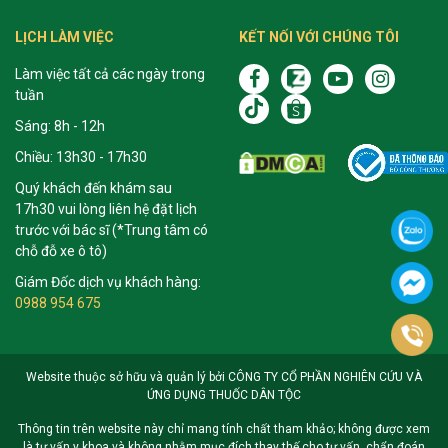
LỊCH LÀM VIỆC
KẾT NỐI VỚI CHÚNG TÔI
Làm việc tất cả các ngày trong
tuần
Sáng: 8h - 12h
Chiều: 13h30 - 17h30
Quý khách đến khám sau
17h30 vui lòng liên hệ đặt lịch
trước với bác sĩ (*Trung tâm có
chỗ đỗ xe ô tô)
Giám Đốc dịch vụ khách hàng:
0988 954 675
Website thuộc sở hữu và quản lý bởi CÔNG TY CỔ PHẦN NGHIÊN CỨU VÀ
ỨNG DỤNG THUỐC DÂN TỘC
Thông tin trên website này chỉ mang tính chất tham khảo; không được xem
là tư vấn y khoa và không nhằm mục đích thay thế cho tư vấn, chẩn đoán