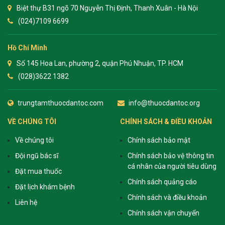
Biệt thự B31 ngõ 70 Nguyễn Thị Định, Thanh Xuân - Hà Nội
(024)7109 6699
Hồ Chí Minh
Số 145 Hoa Lan, phường 2, quận Phú Nhuận, TP. HCM
(028)3622 1382
trungtamthuocdantoc.com
info@thuocdantoc.org
VỀ CHÚNG TÔI
CHÍNH SÁCH & ĐIỀU KHOẢN
Về chúng tôi
Chính sách bảo mật
Đội ngũ bác sĩ
Chính sách bảo vệ thông tin
cá nhân của người tiêu dùng
Đặt mua thuốc
Chính sách quảng cáo
Đặt lịch khám bệnh
Chính sách và điều khoản
Liên hệ
Chính sách vận chuyển