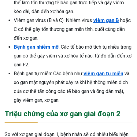
thể làm tổn thương tế bào gan trực tiếp và gây viêm
ng sau sinh là tình trạng viêm da
kéo dài, dẫn đến xơ hóa gan.
tính phổ biến, khiến đôi bàn tay,
Viêm gan virus (B và C): Nhiễm virus
viêm gan B
hoặc
chân của chị em trở nên khô...
C có thể gây tổn thương gan mãn tính, cuối cùng dẫn
đến xơ gan.
Bệnh gan nhiễm mỡ
: Các tế bào mỡ tích tụ nhiều trong
gan có thể gây viêm và xơ hóa tế nào, từ đó dẫn đến xơ
gan F2.
Bệnh gan tự miễn: Các bệnh như
viêm gan tự miễn
và
xơ gan mật nguyên phát xảy ra khi hệ thống miễn dịch
của cơ thể tấn công các tế bào gan và ống dẫn mật,
gây viêm gan, xơ gan.
Triệu chứng của xơ gan giai đoạn 2
So với xơ gan giai đoạn 1, bệnh nhân sẽ có nhiều biểu hiện