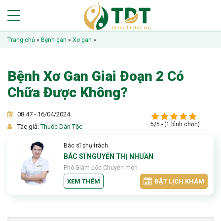
Trang chủ
»
Bệnh gan
»
Xơ gan
»
Bệnh Xơ Gan Giai Đoạn 2 Có
Chữa Được Không?
08:47 - 16/04/2024
5/5 - (1 bình chọn)
Tác giả:
Thuốc Dân Tộc
Bác sĩ phụ trách
BÁC SĨ NGUYỄN THỊ NHUẦN
Phó Giám đốc Chuyên môn
XEM THÊM
ĐẶT LỊCH KHÁM