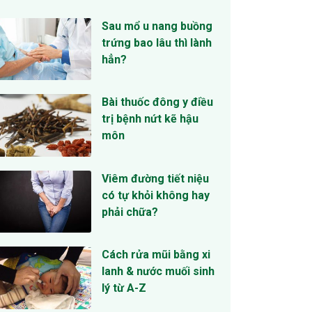
Sau mổ u nang buồng
trứng bao lâu thì lành
hẳn?
Bài thuốc đông y điều
trị bệnh nứt kẽ hậu
môn
Viêm đường tiết niệu
có tự khỏi không hay
phải chữa?
Cách rửa mũi bằng xi
lanh & nước muối sinh
lý từ A-Z