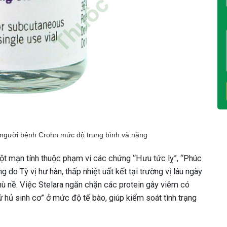
o người bệnh Crohn mức độ trung bình và nặng
ột mạn tính thuộc phạm vi các chứng “Hưu tức lỵ”, “Phúc
g do Tỳ vị hư hàn, thấp nhiệt uất kết tại trường vị lâu ngày
phù nề. Việc Stelara ngăn chặn các protein gây viêm có
khứ hủ sinh cơ” ở mức độ tế bào, giúp kiểm soát tình trạng