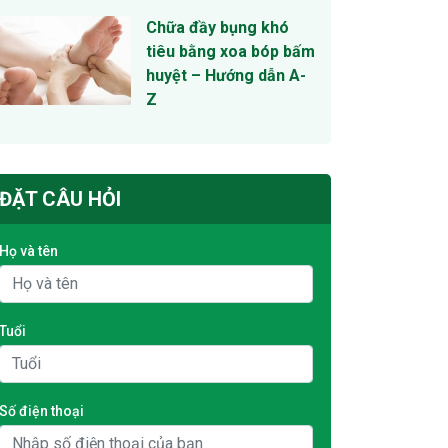
Chữa đầy bụng khó
tiêu bằng xoa bóp bấm
huyệt – Hướng dẫn A-
Z
ĐẶT CÂU HỎI
Họ và tên
Tuổi
Số điện thoại