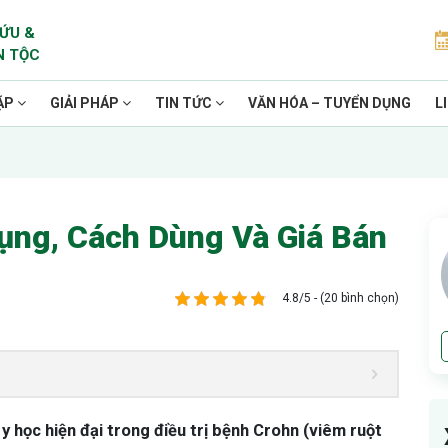
ỨU &
N TỘC
ẶP
GIẢI PHÁP
TIN TỨC
VĂN HÓA – TUYỂN DỤNG
L
ụng, Cách Dùng Và Giá Bán
4.8/5 - (20 bình chọn)
y học hiện đại trong điều trị bệnh Crohn (viêm ruột