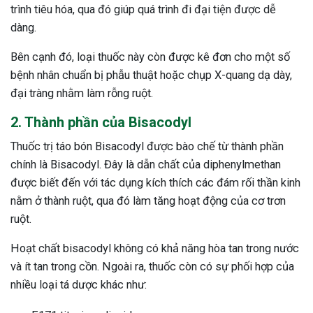
trình tiêu hóa, qua đó giúp quá trình đi đại tiện được dễ
dàng.
Bên cạnh đó, loại thuốc này còn được kê đơn cho một số
bệnh nhân chuẩn bị phẫu thuật hoặc chụp X-quang dạ dày,
đại tràng nhằm làm rỗng ruột.
2. Thành phần của Bisacodyl
Thuốc trị táo bón Bisacodyl được bào chế từ thành phần
chính là Bisacodyl. Đây là dẫn chất của diphenylmethan
được biết đến với tác dụng kích thích các đám rối thần kinh
nằm ở thành ruột, qua đó làm tăng hoạt động của cơ trơn
ruột.
Hoạt chất bisacodyl không có khả năng hòa tan trong nước
và ít tan trong cồn. Ngoài ra, thuốc còn có sự phối hợp của
nhiều loại tá dược khác như:
ừng Sau Sinh Có Tự Khỏi
ng? Thông Tin Cần Biết