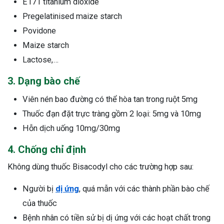
E171 titanium dioxide
ng sau sinh là tình trạng viêm da
Pregelatinised maize starch
tính phổ biến, khiến đôi bàn tay,
Povidone
chân của chị em trở nên khô...
Maize starch
Lactose,…
3. Dạng bào chế
Viên nén bao đường có thể hòa tan trong ruột 5mg
Thuốc đạn đặt trực tràng gồm 2 loại: 5mg và 10mg
Hỗn dịch uống 10mg/30mg
4. Chống chỉ định
Không dùng thuốc Bisacodyl cho các trường hợp sau:
Người bị
dị ứng
, quá mẫn với các thành phần bào chế
của thuốc
Bệnh nhân có tiền sử bị dị ứng với các hoạt chất trong