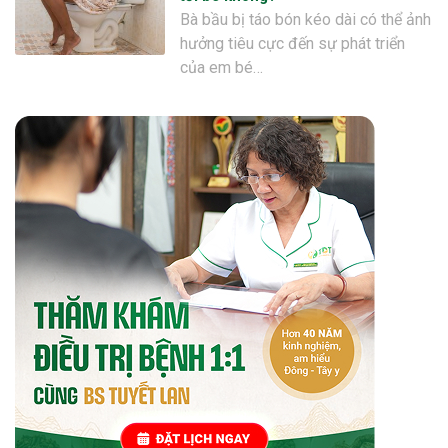
Bà bầu bị táo bón kéo dài có thể ảnh
hưởng tiêu cực đến sự phát triển
của em bé…