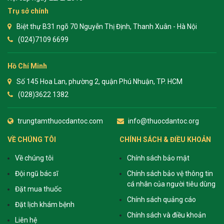
Trụ sở chính
Biệt thự B31 ngõ 70 Nguyễn Thị Định, Thanh Xuân - Hà Nội
(024)7109 6699
Hồ Chí Minh
Số 145 Hoa Lan, phường 2, quận Phú Nhuận, TP. HCM
(028)3622 1382
trungtamthuocdantoc.com
info@thuocdantoc.org
VỀ CHÚNG TÔI
CHÍNH SÁCH & ĐIỀU KHOẢN
Về chúng tôi
Chính sách bảo mật
Đội ngũ bác sĩ
Chính sách bảo vệ thông tin
cá nhân của người tiêu dùng
Đặt mua thuốc
Chính sách quảng cáo
Đặt lịch khám bệnh
Chính sách và điều khoản
Liên hệ