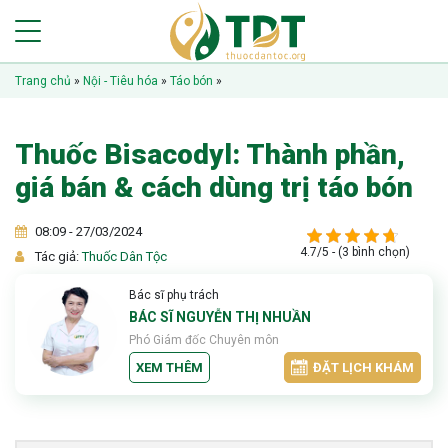
Trang chủ
»
Nội - Tiêu hóa
»
Táo bón
»
Thuốc Bisacodyl: Thành phần,
giá bán & cách dùng trị táo bón
08:09 - 27/03/2024
4.7/5 - (3 bình chọn)
Tác giả:
Thuốc Dân Tộc
Bác sĩ phụ trách
BÁC SĨ NGUYỄN THỊ NHUẦN
Phó Giám đốc Chuyên môn
XEM THÊM
ĐẶT LỊCH KHÁM