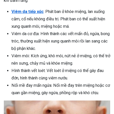
khi đánh răng:
ng sau sinh là tình trạng viêm da
Viêm da tiếp xúc
: Phát ban ở khóe miệng, lan xuống
tính phổ biến, khiến đôi bàn tay,
chân của chị em trở nên khô...
cằm, cổ nếu không điều trị. Phát ban có thể xuất hiện
xung quanh môi, miệng hoặc má.
Viêm da cơ địa: Hình thành các vết mẩn đỏ, ngứa, bong
tróc, thường xuất hiện xung quanh môi rồi lan sang các
bộ phận khác.
Viêm môi: Kích ứng, khô môi, nứt nẻ ở miệng, có thể trở
nên sưng, chảy mủ và khóe miệng.
Hình thành vết loét: Vết loét ở miệng có thể gây đau
đớn, hình thành cùng viêm nướu.
Nổi mề đay mẩn ngứa: Nổi mề đay trên miệng hoặc cơ
quan gần miệng, gây ngứa, phồng rộp và khó chịu.