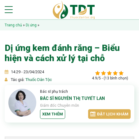
Trang chủ
»
Dị ứng
»
Dị ứng kem đánh răng – Biểu
hiện và cách xử lý tại chỗ
14:29 - 23/04/2024
4.9/5 - (13 bình chọn)
Tác giả:
Thuốc Dân Tộc
Bác sĩ phụ trách
BÁC SĨ NGUYỄN THỊ TUYẾT LAN
Giám đốc Chuyên môn
XEM THÊM
ĐẶT LỊCH KHÁM