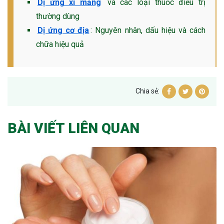
Dị ứng xi măng
và các loại thuốc điều trị
thường dùng
Dị ứng cơ địa
: Nguyên nhân, dấu hiệu và cách
chữa hiệu quả
Chia sẻ:
BÀI VIẾT LIÊN QUAN