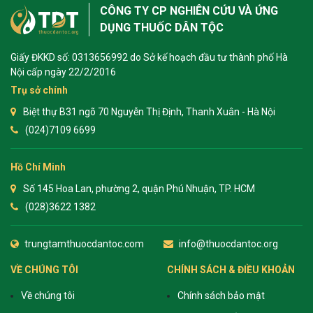
CÔNG TY CP NGHIÊN CỨU VÀ ỨNG
DỤNG THUỐC DÂN TỘC
Giấy ĐKKD số: 0313656992 do Sở kế hoạch đầu tư thành phố Hà
Nội cấp ngày 22/2/2016
Trụ sở chính
Biệt thự B31 ngõ 70 Nguyễn Thị Định, Thanh Xuân - Hà Nội
(024)7109 6699
Hồ Chí Minh
Số 145 Hoa Lan, phường 2, quận Phú Nhuận, TP. HCM
(028)3622 1382
trungtamthuocdantoc.com
info@thuocdantoc.org
VỀ CHÚNG TÔI
CHÍNH SÁCH & ĐIỀU KHOẢN
Về chúng tôi
Chính sách bảo mật