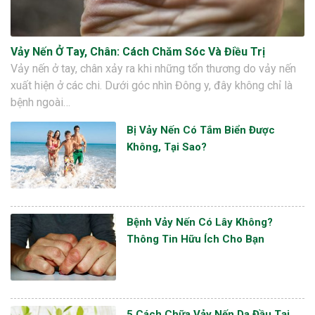
Vảy Nến Ở Tay, Chân: Cách Chăm Sóc Và Điều Trị
Vảy nến ở tay, chân xảy ra khi những tổn thương do vảy nến
xuất hiện ở các chi. Dưới góc nhìn Đông y, đây không chỉ là
bệnh ngoài…
Bị Vảy Nến Có Tắm Biển Được
Không, Tại Sao?
Bệnh Vảy Nến Có Lây Không?
Thông Tin Hữu Ích Cho Bạn
5 Cách Chữa Vảy Nến Da Đầu Tại