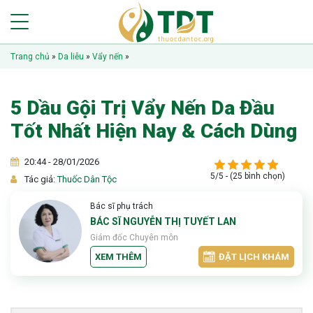
Trang chủ
»
Da liễu
»
Vẩy nến
»
5 Dầu Gội Trị Vẩy Nến Da Đầu
Tốt Nhất Hiện Nay & Cách Dùng
20:44 - 28/01/2026
5/5 - (25 bình chọn)
Tác giả:
Thuốc Dân Tộc
Bác sĩ phụ trách
BÁC SĨ NGUYỄN THỊ TUYẾT LAN
Giám đốc Chuyên môn
XEM THÊM
ĐẶT LỊCH KHÁM