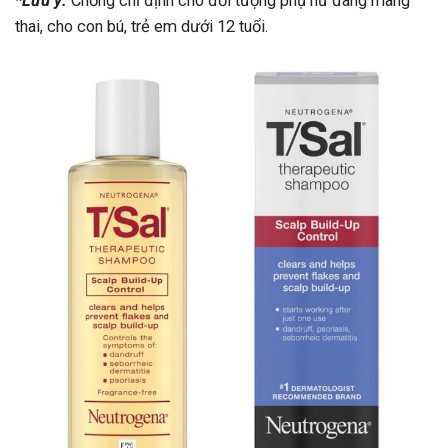
*Lưu ý:
Chống chỉ định cho đối tượng phụ nữ đang mang
ng sau sinh là tình trạng viêm da
thai, cho con bú, trẻ em dưới 12 tuổi.
tính phổ biến, khiến đôi bàn tay,
chân của chị em trở nên khô...