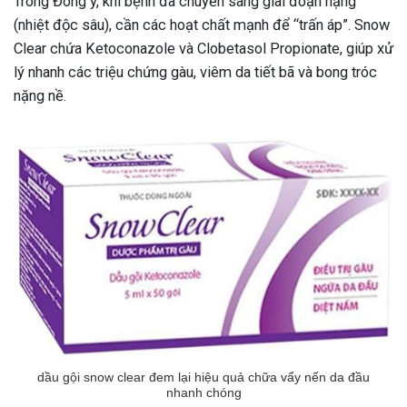
Trong Đông y, khi bệnh đã chuyển sang giai đoạn nặng
(nhiệt độc sâu), cần các hoạt chất mạnh để “trấn áp”. Snow
Clear chứa Ketoconazole và Clobetasol Propionate, giúp xử
lý nhanh các triệu chứng gàu, viêm da tiết bã và bong tróc
nặng nề.
dầu gội snow clear đem lại hiệu quả chữa vẩy nến da đầu
nhanh chóng