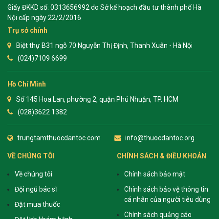
Giấy ĐKKD số: 0313656992 do Sở kế hoạch đầu tư thành phố Hà
Nội cấp ngày 22/2/2016
Trụ sở chính
Biệt thự B31 ngõ 70 Nguyễn Thị Định, Thanh Xuân - Hà Nội
(024)7109 6699
Hồ Chí Minh
Số 145 Hoa Lan, phường 2, quận Phú Nhuận, TP. HCM
(028)3622 1382
trungtamthuocdantoc.com
info@thuocdantoc.org
VỀ CHÚNG TÔI
CHÍNH SÁCH & ĐIỀU KHOẢN
Về chúng tôi
Chính sách bảo mật
Đội ngũ bác sĩ
Chính sách bảo vệ thông tin
cá nhân của người tiêu dùng
Đặt mua thuốc
Chính sách quảng cáo