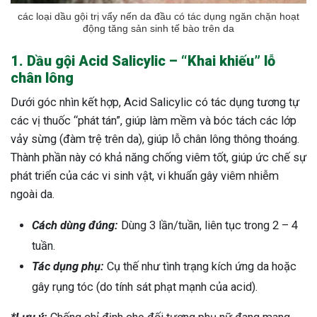
các loại dầu gội trị vẩy nến da đầu có tác dụng ngăn chặn hoạt
động tăng sản sinh tế bào trên da
1. Dầu gội Acid Salicylic – “Khai khiếu” lỗ
chân lông
Dưới góc nhìn kết hợp, Acid Salicylic có tác dụng tương tự
các vị thuốc “phát tán”, giúp làm mềm và bóc tách các lớp
vảy sừng (đàm trệ trên da), giúp lỗ chân lông thông thoáng.
Thành phần này có khả năng chống viêm tốt, giúp ức chế sự
phát triển của các vi sinh vật, vi khuẩn gây viêm nhiễm
ngoài da.
Cách dùng đúng:
Dùng 3 lần/tuần, liên tục trong 2 – 4
tuần.
Tác dụng phụ:
Cụ thế như tình trạng kích ứng da hoặc
gây rụng tóc (do tính sát phạt mạnh của acid).
ừng Sau Sinh Có Tự Khỏi
ng? Thông Tin Cần Biết