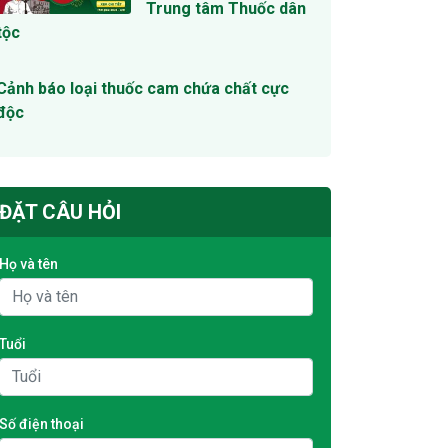
Trung tâm Thuốc dân
tộc
Cảnh báo loại thuốc cam chứa chất cực
độc
ĐẶT CÂU HỎI
Họ và tên
Tuổi
Số điện thoại