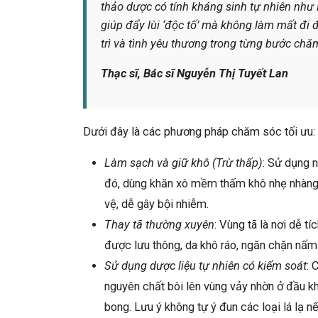
thảo dược có tính kháng sinh tự nhiên nh
giúp đẩy lùi ‘độc tố’ mà không làm mất đi 
trì và tình yêu thương trong từng bước chă
Thạc sĩ, Bác sĩ Nguyễn Thị Tuyết Lan
Dưới đây là các phương pháp chăm sóc tối ưu:
Làm sạch và giữ khô (Trừ thấp)
: Sử dụng 
đó, dùng khăn xô mềm thấm khô nhẹ nhàng. 
vệ, dễ gây bội nhiễm.
Thay tã thường xuyên
: Vùng tã là nơi dễ tí
được lưu thông, da khô ráo, ngăn chặn nấm v
Sử dụng dược liệu tự nhiên có kiểm soát
: 
nguyên chất bôi lên vùng vảy nhờn ở đầu k
bong. Lưu ý không tự ý đun các loại lá lạ nế