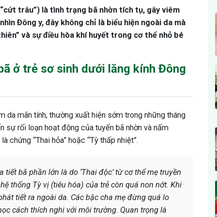
 “cứt trâu”) là tình trạng bã nhờn tích tụ, gây viêm
nhìn Đông y, đây không chỉ là biểu hiện ngoài da mà
thiên” và sự điều hòa khí huyết trong cơ thể nhỏ bé
ã ở trẻ sơ sinh dưới lăng kính Đông
m da mãn tính, thường xuất hiện sớm trong những tháng
đến sự rối loạn hoạt động của tuyến bã nhờn và nấm
 là chứng “Thai hỏa” hoặc “Tỳ thấp nhiệt”.
a tiết bã phần lớn là do ‘Thai độc’ từ cơ thể mẹ truyền
hệ thống Tỳ vị (tiêu hóa) của trẻ còn quá non nớt. Khi
i phát tiết ra ngoài da. Các bậc cha mẹ đừng quá lo
học cách thích nghi với môi trường. Quan trọng là