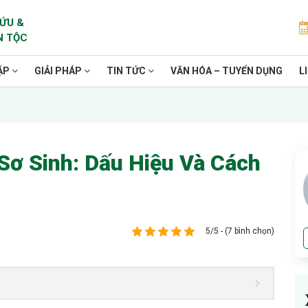
ỨU &
N TỘC
ẶP
GIẢI PHÁP
TIN TỨC
VĂN HÓA – TUYỂN DỤNG
L
 Sơ Sinh: Dấu Hiệu Và Cách
5/5 - (7 bình chọn)