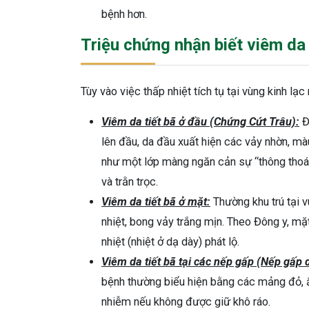
bệnh hơn.
Triệu chứng nhận biết viêm da
Tùy vào việc thấp nhiệt tích tụ tại vùng kinh lạ
Viêm da tiết bã ở đầu (Chứng Cứt Trâu):
Đ
lên đầu, da đầu xuất hiện các vảy nhờn, màu
như một lớp màng ngăn cản sự “thông thoán
và trằn trọc.
Viêm da tiết bã ở mặt:
Thường khu trú tại v
nhiệt, bong vảy trắng mịn. Theo Đông y, mặt
nhiệt (nhiệt ở dạ dày) phát lộ.
Viêm da tiết bã tại các nếp gấp (Nếp gấp 
bệnh thường biểu hiện bằng các mảng đỏ, ẩm
nhiễm nếu không được giữ khô ráo.