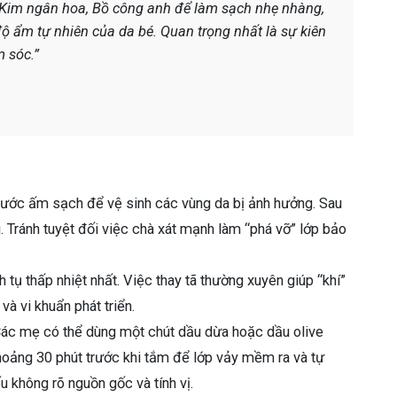
ư Kim ngân hoa, Bồ công anh để làm sạch nhẹ nhàng,
độ ẩm tự nhiên của da bé. Quan trọng nhất là sự kiên
m sóc.”
nước ấm sạch để vệ sinh các vùng da bị ảnh hưởng. Sau
Tránh tuyệt đối việc chà xát mạnh làm “phá vỡ” lớp bảo
ch tụ thấp nhiệt nhất. Việc thay tã thường xuyên giúp “khí”
à vi khuẩn phát triển.
Các mẹ có thể dùng một chút dầu dừa hoặc dầu olive
hoảng 30 phút trước khi tắm để lớp vảy mềm ra và tự
u không rõ nguồn gốc và tính vị.