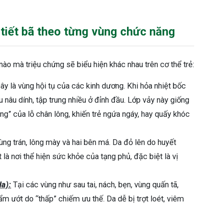
 tiết bã theo từng vùng chức năng
c nào mà triệu chứng sẽ biểu hiện khác nhau trên cơ thể trẻ:
ây là vùng hội tụ của các kinh dương. Khi hỏa nhiệt bốc
 nâu dính, tập trung nhiều ở đỉnh đầu. Lớp vảy này giống
g” của lỗ chân lông, khiến trẻ ngứa ngáy, hay quấy khóc
ùng trán, lông mày và hai bên má. Da đỏ lên do huyết
 là nơi thể hiện sức khỏe của tạng phủ, đặc biệt là vị
da):
Tại các vùng như sau tai, nách, bẹn, vùng quấn tã,
 ướt do “thấp” chiếm ưu thế. Da dễ bị trợt loét, viêm