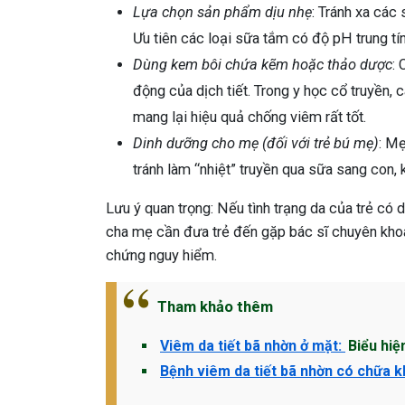
Lựa chọn sản phẩm dịu nhẹ
: Tránh xa các
Ưu tiên các loại sữa tắm có độ pH trung tính
Dùng kem bôi chứa kẽm hoặc thảo dược
:
động của dịch tiết. Trong y học cổ truyền, 
mang lại hiệu quả chống viêm rất tốt.
Dinh dưỡng cho mẹ (đối với trẻ bú mẹ)
: M
tránh làm “nhiệt” truyền qua sữa sang con, 
Lưu ý quan trọng: Nếu tình trạng da của trẻ có
cha mẹ cần đưa trẻ đến gặp bác sĩ chuyên khoa 
chứng nguy hiểm.
Tham khảo thêm
Viêm da tiết bã nhờn ở mặt:
Biểu hiệ
Bệnh viêm da tiết bã nhờn có chữa 