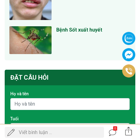
Bệnh Sốt xuất huyết
ĐẶT CÂU HỎI
Họ và tên
Tuổi
0
Gọi
Viết bình luận ...
ĐẶT LỊCH KHÁM
điện