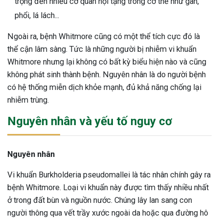
trọng đến nhiều cơ quan nội tạng trong cơ thể như gan,
ng sau sinh là tình trạng viêm da
phổi, lá lách...
tính phổ biến, khiến đôi bàn tay,
chân của chị em trở nên khô...
Ngoài ra, bệnh Whitmore cũng có một thể tích cực đó là
thể cận lâm sàng. Tức là những người bị nhiễm vi khuẩn
Whitmore nhưng lại không có bất kỳ biểu hiện nào và cũng
không phát sinh thành bệnh. Nguyên nhân là do người bệnh
có hệ thống miễn dịch khỏe mạnh, đủ khả năng chống lại
nhiễm trùng.
Nguyên nhân và yếu tố nguy cơ
Nguyên nhân
Vi khuẩn Burkholderia pseudomallei là tác nhân chính gây ra
bệnh Whitmore. Loại vi khuẩn này được tìm thấy nhiều nhất
ở trong đất bùn và nguồn nước. Chúng lây lan sang con
người thông qua vết trầy xước ngoài da hoặc qua đường hô