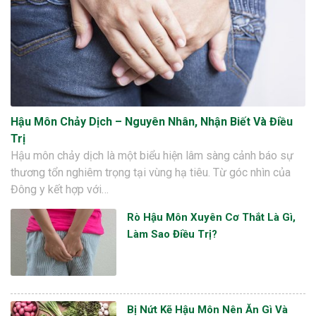
Hậu Môn Chảy Dịch – Nguyên Nhân, Nhận Biết Và Điều
Trị
Hậu môn chảy dịch là một biểu hiện lâm sàng cảnh báo sự
thương tổn nghiêm trọng tại vùng hạ tiêu. Từ góc nhìn của
Đông y kết hợp với…
Rò Hậu Môn Xuyên Cơ Thắt Là Gì,
Làm Sao Điều Trị?
Bị Nứt Kẽ Hậu Môn Nên Ăn Gì Và