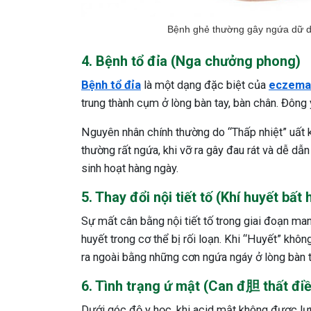
Bệnh ghẻ thường gây ngứa dữ dộ
4. Bệnh tổ đỉa (Nga chưởng phong)
Bệnh tổ đỉa
là một dạng đặc biệt của
eczema
trung thành cụm ở lòng bàn tay, bàn chân. Đông
Nguyên nhân chính thường do “Thấp nhiệt” uất k
thường rất ngứa, khi vỡ ra gây đau rát và dễ dẫ
sinh hoạt hàng ngày.
5. Thay đổi nội tiết tố (Khí huyết bất 
Sự mất cân bằng nội tiết tố trong giai đoạn man
huyết trong cơ thể bị rối loạn. Khi “Huyết” khôn
ra ngoài bằng những cơn ngứa ngáy ở lòng bàn t
6. Tình trạng ứ mật (Can đ胆 thất đi
Dưới góc độ y học, khi acid mật không được lư