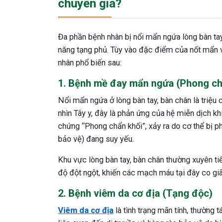
chuyên gia?
Đa phần bệnh nhân bị nổi mẩn ngứa lòng bàn tay
năng tạng phủ. Tùy vào đặc điểm của nốt mẩn 
nhân phổ biến sau:
1. Bệnh mề đay mẩn ngứa (Phong ch
Nổi mẩn ngứa ở lòng bàn tay, bàn chân là triệu
nhìn Tây y, đây là phản ứng của hệ miễn dịch khi
chứng “Phong chẩn khối”, xảy ra do cơ thể bị p
bảo vệ) đang suy yếu.
Khu vực lòng bàn tay, bàn chân thường xuyên tiế
độ đột ngột, khiến các mạch máu tại đây co gi
2. Bệnh viêm da cơ địa (Tạng độc)
Viêm da cơ địa
là tình trạng mãn tính, thường t