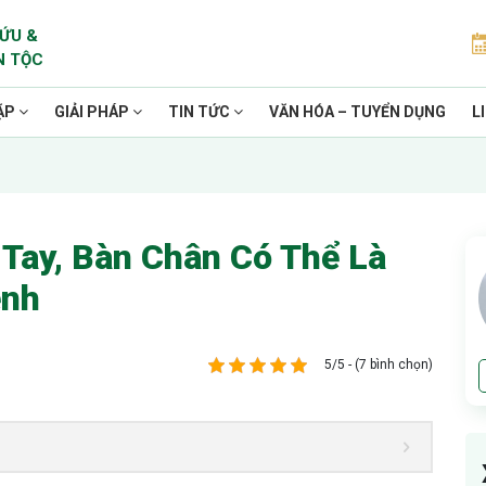
ỨU &
N TỘC
ẶP
GIẢI PHÁP
TIN TỨC
VĂN HÓA – TUYỂN DỤNG
L
Tay, Bàn Chân Có Thể Là
ệnh
5/5 - (7 bình chọn)