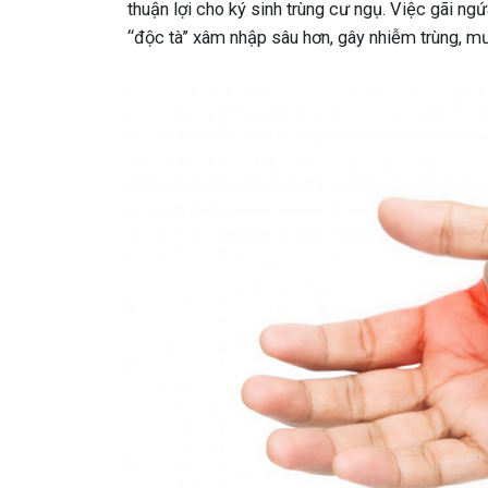
thuận lợi cho ký sinh trùng cư ngụ. Việc gãi n
“độc tà” xâm nhập sâu hơn, gây nhiễm trùng, m