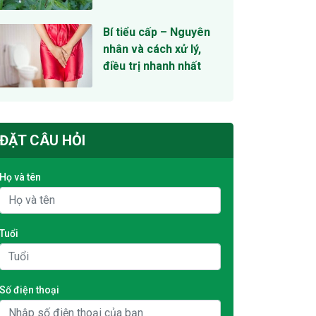
Bí tiểu cấp – Nguyên
nhân và cách xử lý,
điều trị nhanh nhất
ĐẶT CÂU HỎI
Họ và tên
Tuổi
Số điện thoại