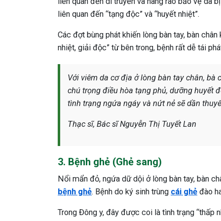
liên quan đến di truyền và hàng rào bảo vệ da 
liên quan đến “tạng độc” và “huyết nhiệt”.
Các đợt bùng phát khiến lòng bàn tay, bàn chân
nhiệt, giải độc” từ bên trong, bệnh rất dễ tái phá
Với viêm da cơ địa ở lòng bàn tay chân, bà 
chú trọng điều hòa tạng phủ, dưỡng huyết để
tình trạng ngứa ngáy và nứt nẻ sẽ dần thuy
Thạc sĩ, Bác sĩ Nguyễn Thị Tuyết Lan
3. Bệnh ghẻ (Ghẻ sang)
Nổi mẩn đỏ, ngứa dữ dội ở lòng bàn tay, bàn châ
bệnh ghẻ
. Bệnh do ký sinh trùng
cái ghẻ
đào ha
Trong Đông y, đây được coi là tình trạng “thấp n