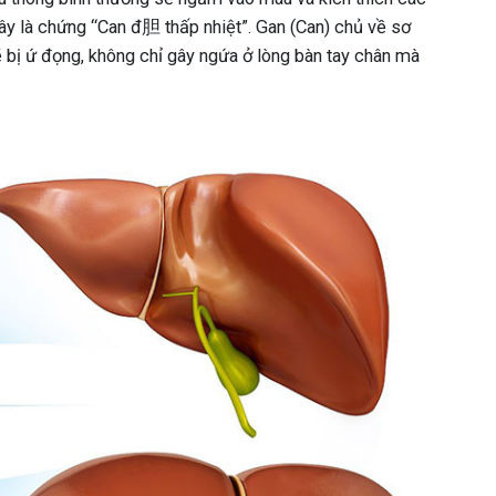
ây là chứng “Can đ胆 thấp nhiệt”. Gan (Can) chủ về sơ
ẽ bị ứ đọng, không chỉ gây ngứa ở lòng bàn tay chân mà