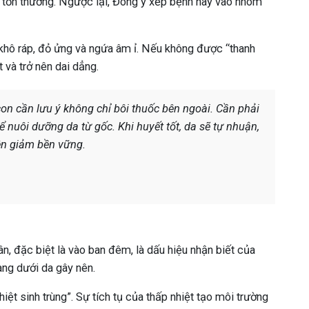
bị tổn thương. Ngược lại, Đông y xếp bệnh này vào nhóm
 khô ráp, đỏ ửng và ngứa âm ỉ. Nếu không được “thanh
t và trở nên dai dẳng.
con cần lưu ý không chỉ bôi thuốc bên ngoài. Cần phải
 nuôi dưỡng da từ gốc. Khi huyết tốt, da sẽ tự nhuận,
ên giảm bền vững.
n, đặc biệt là vào ban đêm, là dấu hiệu nhận biết của
ng dưới da gây nên.
hiệt sinh trùng”. Sự tích tụ của thấp nhiệt tạo môi trường