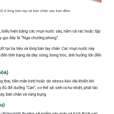
i ở lòng bàn tay và bàn chân vào ban đêm
, biểu hiện bằng các mụn nước sâu, nằm rải rác hoặc tập
 y gọi đây là “Nga chưởng phong”.
ết tại hạ tiêu và lòng bàn tay chân. Các mụn nước này
n đến tình trạng da dày sừng, bong tróc, ảnh hưởng lớn đến
hòa)
g thai, tiền mãn kinh hoặc do stress kéo dài khiến khí
g đủ để dưỡng “Can”, cơ thể sẽ sinh ra hư nhiệt, phát tác
ay, bàn chân và vùng bụng.
ều)
u thông bình thường sẽ ngấm vào máu và kích thích các