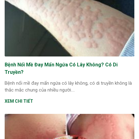
Bệnh Nổi Mề Đay Mẩn Ngứa Có Lây Không? Có Di
Truyền?
Bệnh nổi mề đay mẩn ngứa có lây không, có di truyền không là
thắc mắc chung của nhiều người....
XEM CHI TIẾT
ừng Sau Sinh Có Tự Khỏi
ng? Thông Tin Cần Biết