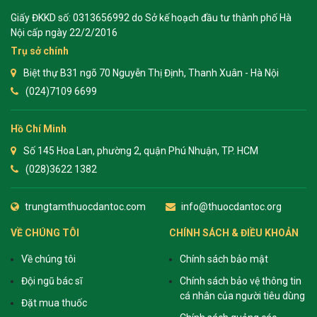
Giấy ĐKKD số: 0313656992 do Sở kế hoạch đầu tư thành phố Hà
Nội cấp ngày 22/2/2016
Trụ sở chính
Biệt thự B31 ngõ 70 Nguyễn Thị Định, Thanh Xuân - Hà Nội
(024)7109 6699
Hồ Chí Minh
Số 145 Hoa Lan, phường 2, quận Phú Nhuận, TP. HCM
(028)3622 1382
trungtamthuocdantoc.com
info@thuocdantoc.org
VỀ CHÚNG TÔI
CHÍNH SÁCH & ĐIỀU KHOẢN
Về chúng tôi
Chính sách bảo mật
Đội ngũ bác sĩ
Chính sách bảo vệ thông tin
cá nhân của người tiêu dùng
Đặt mua thuốc