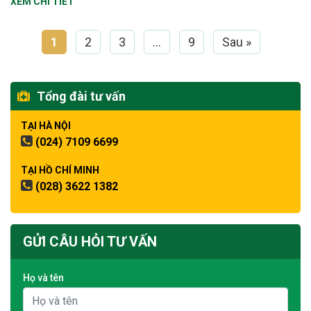
XEM CHI TIẾT
1
2
3
…
9
Sau »
Tổng đài tư vấn
TẠI HÀ NỘI
(024) 7109 6699
TẠI HỒ CHÍ MINH
(028) 3622 1382
GỬI CÂU HỎI TƯ VẤN
Họ và tên