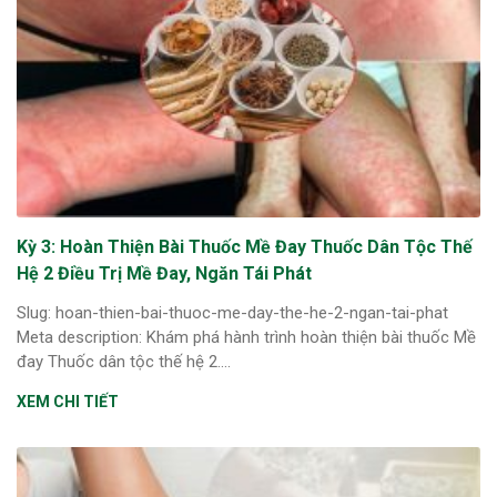
ng sau sinh là tình trạng viêm da
tính phổ biến, khiến đôi bàn tay,
chân của chị em trở nên khô...
Kỳ 3: Hoàn Thiện Bài Thuốc Mề Đay Thuốc Dân Tộc Thế
Hệ 2 Điều Trị Mề Đay, Ngăn Tái Phát
Slug: hoan-thien-bai-thuoc-me-day-the-he-2-ngan-tai-phat
Meta description: Khám phá hành trình hoàn thiện bài thuốc Mề
đay Thuốc dân tộc thế hệ 2....
XEM CHI TIẾT