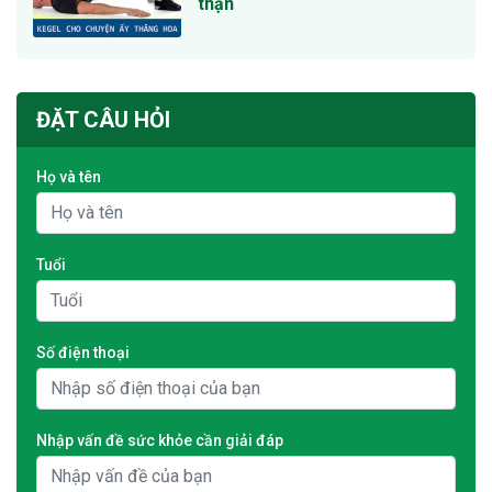
thận
ĐẶT CÂU HỎI
Họ và tên
Tuổi
Số điện thoại
Nhập vấn đề sức khỏe cần giải đáp