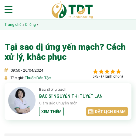
Trang chủ
»
Dị ứng
»
Tại sao dị ứng yến mạch? Cách
xử lý, khắc phục
09:50 - 26/04/2024
5/5 - (7 bình chọn)
Tác giả:
Thuốc Dân Tộc
Bác sĩ phụ trách
BÁC SĨ NGUYỄN THỊ TUYẾT LAN
Giám đốc Chuyên môn
XEM THÊM
ĐẶT LỊCH KHÁM