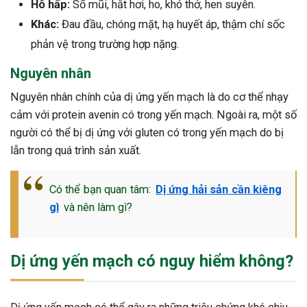
Hô hấp:
Sổ mũi, hắt hơi, ho, khó thở, hen suyễn.
Khác:
Đau đầu, chóng mặt, hạ huyết áp, thậm chí sốc
phản vệ trong trường hợp nặng.
Nguyên nhân
Nguyên nhân chính của dị ứng yến mạch là do cơ thể nhạy
cảm với protein avenin có trong yến mạch. Ngoài ra, một số
người có thể bị dị ứng với gluten có trong yến mạch do bị
lẫn trong quá trình sản xuất.
Có thể bạn quan tâm:
Dị ứng hải sản cần kiêng
gì
và nên làm gì?
Dị ứng yến mạch có nguy hiểm không?
ừng Sau Sinh Có Tự Khỏi
ng? Thông Tin Cần Biết