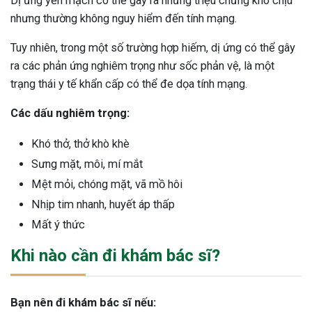
Dị ứng yến mạch có thể gây ra những triệu chứng khó chịu
ng sau sinh là tình trạng viêm da
nhưng thường không nguy hiểm đến tính mạng.
tính phổ biến, khiến đôi bàn tay,
Tuy nhiên, trong một số trường hợp hiếm, dị ứng có thể gây
chân của chị em trở nên khô...
ra các phản ứng nghiêm trọng như sốc phản vệ, là một
trạng thái y tế khẩn cấp có thể đe dọa tính mạng.
Các dấu nghiêm trọng:
Khó thở, thở khò khè
Sưng mặt, môi, mí mắt
Mệt mỏi, chóng mặt, vã mồ hôi
Nhịp tim nhanh, huyết áp thấp
Mất ý thức
Khi nào cần đi khám bác sĩ?
Bạn nên đi khám bác sĩ nếu: