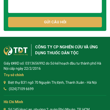
GỬI CÂU HỎI
CÔNG TY CP NGHIÊN CỨU VÀ ỨNG
DỤNG THUỐC DÂN TỘC
Giấy ĐKKD số: 0313656992 do Sở kế hoạch đầu tư thành phố Hà
Nội cấp ngày 22/2/2016
Trụ sở chính
Biệt thự B31 ngõ 70 Nguyễn Thị Định, Thanh Xuân - Hà Nội
(024)7109 6699
Hồ Chí Minh
Số 145 Hoa Lan, phường 2, quận Phú Nhuận, TP. HCM