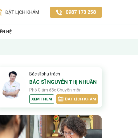
0987 173 258
ĐẶT LỊCH KHÁM
IÊN HỆ
Bác sĩ phụ trách
BÁC SĨ NGUYỄN THỊ NHUẦN
Phó Giám đốc Chuyên môn
XEM THÊM
ĐẶT LỊCH KHÁM