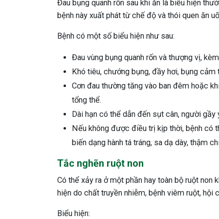
Đau bụng quanh rốn sau khi ăn là biểu hiện thư
bệnh này xuất phát từ chế độ và thói quen ăn u
Bệnh có một số biểu hiện như sau:
Đau vùng bụng quanh rốn và thượng vị, kèm 
Khó tiêu, chướng bụng, đầy hơi, bụng cảm 
Cơn đau thường tăng vào ban đêm hoặc khi 
tổng thể.
Dài hạn có thể dẫn đến sụt cân, người gầy 
Nếu không được điều trị kịp thời, bệnh có 
biến dạng hành tá tráng, sa dạ dày, thậm ch
Tắc nghẽn ruột non
Có thể xảy ra ở một phần hay toàn bộ ruột non k
hiện do chất truyền nhiễm, bệnh viêm ruột, hội c
Biểu hiện: