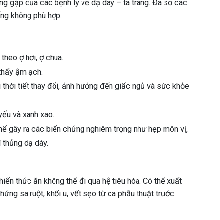
ờng gặp của các bệnh lý về dạ dày – tá tràng. Đa số các
ống không phù hợp.
theo ợ hơi, ợ chua.
thấy ậm ạch.
thời tiết thay đổi, ảnh hưởng đến giấc ngủ và sức khỏe
yếu và xanh xao.
thể gây ra các biến chứng nghiêm trọng như hẹp môn vị,
í thủng dạ dày.
hiến thức ăn không thể đi qua hệ tiêu hóa. Có thể xuất
hứng sa ruột, khối u, vết sẹo từ ca phẫu thuật trước.