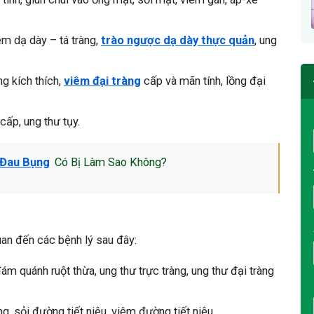
êm dạ dày – tá tràng,
trào ngược dạ dày thực quản
, ung
ng kích thích,
viêm đại tràng
cấp và mãn tính, lồng đại
cấp, ung thư tụy.
ị Đau Bụng
Có Bị Làm Sao Không?
uan đến các bệnh lý sau đây:
đám quánh ruột thừa, ung thư trực tràng, ung thư đại tràng
ng, sỏi đường tiết niệu, viêm đường tiết niệu.