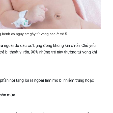
g bệnh có nguy cơ gây tử vong cao ở trẻ 5
i ra ngoài do các cơ bụng đóng không kín ở rốn. Chủ yếu
rẻ bị thoát vị rốn, 90% những trẻ này thường tử vong khi
hần nội tạng lồi ra ngoài làm mô bị nhiễm trùng hoặc
 nôn mửa.