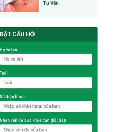
Tư Vấn
ĐẶT CÂU HỎI
Họ và tên
Tuổi
Số điện thoại
Nhập vấn đề sức khỏe cần giải đáp