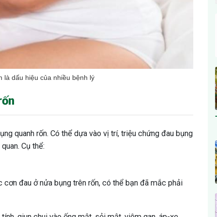
 là dấu hiệu của nhiều bệnh lý
rốn
ụng quanh rốn. Có thể dựa vào vị trí, triệu chứng đau bụng
 quan. Cụ thể:
 cơn đau ở nửa bụng trên rốn, có thể bạn đã mắc phải
ính, giun chui vào ống mật, sỏi mật, viêm gan, áp-xe