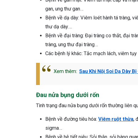
gan, ung thư gan…
Bệnh về dạ dày: Viêm loét hành tá tràng, vi
thư dạ dày….
Bệnh về đại tràng: Đại tràng co thắt, đại trà
tràng, ung thư đại tràng…
Các bệnh lý khác: Tắc mạch lách, viêm tụy 
Xem thêm:
Sau Khi Nội Soi Dạ Dày B
Đau nửa bụng dưới rốn
Tình trạng đau nửa bụng dưới rốn thường liên q
Bệnh về đường tiêu hóa:
Viêm ruột thừa
, 
sigma…
Bệnh về hệ tiết niệu: Sỏi thận, sỏi bàng qua