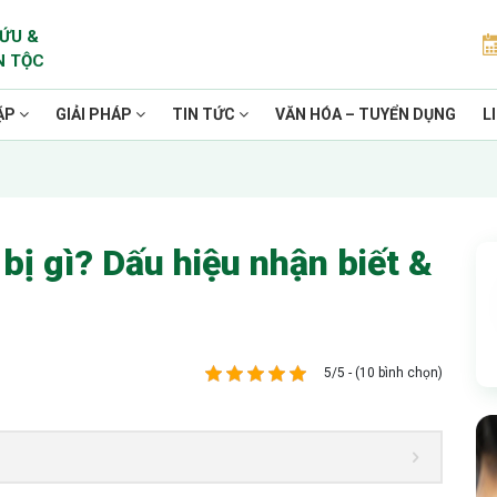
ỨU &
N TỘC
ẶP
GIẢI PHÁP
TIN TỨC
VĂN HÓA – TUYỂN DỤNG
L
bị gì? Dấu hiệu nhận biết &
5/5 - (10 bình chọn)