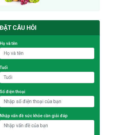
ĐẶT CÂU HỎI
Họ và tên
Tuổi
Số điện thoại
Nhập vấn đề sức khỏe cần giải đáp