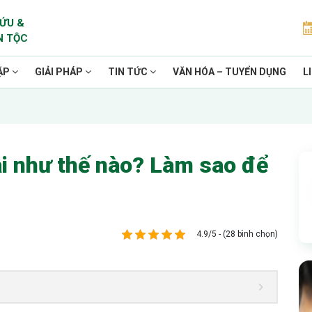
ỨU &
N TỘC
ẶP
GIẢI PHÁP
TIN TỨC
VĂN HÓA – TUYỂN DỤNG
L
i như thế nào? Làm sao để
4.9/5 - (28 bình chọn)