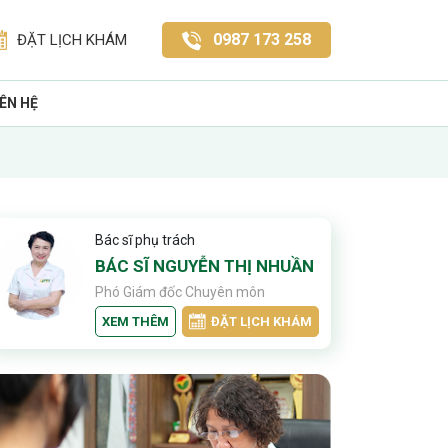
0987 173 258
ĐẶT LỊCH KHÁM
IÊN HỆ
Bác sĩ phụ trách
BÁC SĨ NGUYỄN THỊ NHUẦN
Phó Giám đốc Chuyên môn
XEM THÊM
ĐẶT LỊCH KHÁM