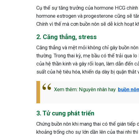
Cụ thể sự tăng trưởng của hormone HCG chính là
hormone estrogen và progesterone cũng sẽ tăng
Chính vì thế mà cơn buồn nôn sẽ dễ kích hoạt 
2. Căng thẳng, stress
Căng thẳng và mệt mỏi không chỉ gây buồn nôn 
thường. Trong thai kỳ, mẹ bầu có thể trải qua l
của hệ thần kinh và gây rối loạn, làm dẫn đến 
suất của hệ tiêu hóa, khiến dạ dày bị quặn thắt
Xem thêm: Nguyên nhân hay
buồn nôn
3. Tử cung phát triển
Chứng buồn nôn khi mang thai có thể gián tiếp d
khoảng trống cho sự lớn dần lên của thai nhi th