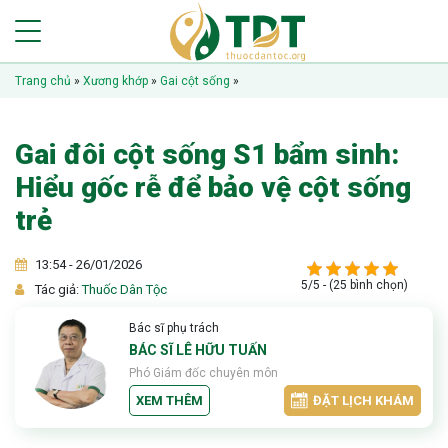
Trang chủ
»
Xương khớp
»
Gai cột sống
»
Gai đôi cột sống S1 bẩm sinh:
Hiểu gốc rễ để bảo vệ cột sống
trẻ
13:54 - 26/01/2026
5/5 - (25 bình chọn)
Tác giả:
Thuốc Dân Tộc
Bác sĩ phụ trách
BÁC SĨ LÊ HỮU TUẤN
Phó Giám đốc chuyên môn
XEM THÊM
ĐẶT LỊCH KHÁM