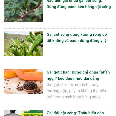
Rau dền gai chữa gai cột sống:
Dùng đúng cách kẻo hỏng cột sống
Gai cột sống dùng xương rồng có
tốt không và cách dùng đúng y lý
Gai gót chân: Đừng chỉ chữa “phần
ngọn” kẻo đau nhức dai dẳng
Gai gót chân là một tình trạng
thường gặp, gây ra không ít phiền
toái trong sinh hoạt hàng ngày.…
Gai đôi cột sống: Thấu hiểu căn