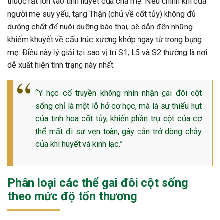
thuộc rất lớn vào tinh huyết của cha mẹ. Nếu chính khí của
ng sau sinh là tình trạng viêm da
người mẹ suy yếu, tạng Thận (chủ về cốt tủy) không đủ
tính phổ biến, khiến đôi bàn tay,
dưỡng chất để nuôi dưỡng bào thai, sẽ dẫn đến những
chân của chị em trở nên khô...
khiếm khuyết về cấu trúc xương khớp ngay từ trong bụng
mẹ. Điều này lý giải tại sao vị trí S1, L5 và S2 thường là nơi
dễ xuất hiện tình trạng này nhất.
“Y học cổ truyền không nhìn nhận gai đôi cột
sống chỉ là một lỗ hở cơ học, mà là sự thiếu hụt
của tinh hoa cốt tủy, khiến phần trụ cột của cơ
thể mất đi sự vẹn toàn, gây cản trở dòng chảy
của khí huyết và kinh lạc.”
Phân loại các thể gai đôi cột sống
theo mức độ tổn thương