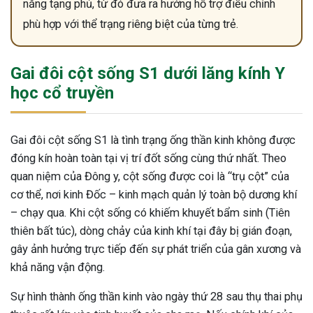
năng tạng phủ, từ đó đưa ra hướng hỗ trợ điều chỉnh
phù hợp với thể trạng riêng biệt của từng trẻ.
Gai đôi cột sống S1 dưới lăng kính Y
học cổ truyền
Gai đôi cột sống S1 là tình trạng ống thần kinh không được
đóng kín hoàn toàn tại vị trí đốt sống cùng thứ nhất. Theo
quan niệm của Đông y, cột sống được coi là “trụ cột” của
cơ thể, nơi kinh Đốc – kinh mạch quản lý toàn bộ dương khí
– chạy qua. Khi cột sống có khiếm khuyết bẩm sinh (Tiên
thiên bất túc), dòng chảy của kinh khí tại đây bị gián đoạn,
gây ảnh hưởng trực tiếp đến sự phát triển của gân xương và
khả năng vận động.
ừng Sau Sinh Có Tự Khỏi
Sự hình thành ống thần kinh vào ngày thứ 28 sau thụ thai phụ
ng? Thông Tin Cần Biết