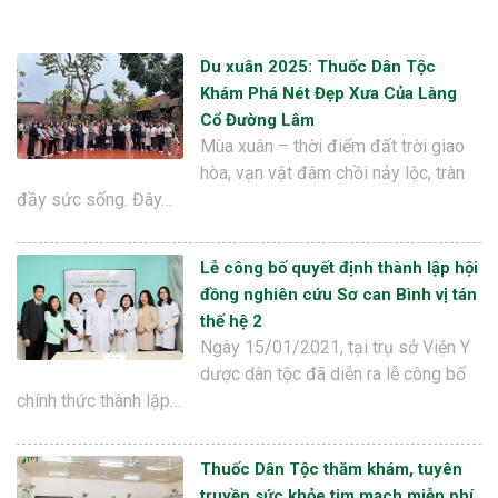
Du xuân 2025: Thuốc Dân Tộc
Khám Phá Nét Đẹp Xưa Của Làng
Cổ Đường Lâm
Mùa xuân – thời điểm đất trời giao
hòa, vạn vật đâm chồi nảy lộc, tràn
đầy sức sống. Đây…
Lễ công bố quyết định thành lập hội
đồng nghiên cứu Sơ can Bình vị tán
thế hệ 2
Ngày 15/01/2021, tại trụ sở Viện Y
dược dân tộc đã diễn ra lễ công bố
chính thức thành lập…
Thuốc Dân Tộc thăm khám, tuyên
truyền sức khỏe tim mạch miễn phí