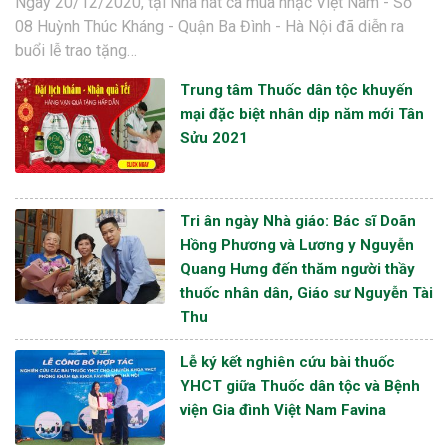
Ngày 20/12/2020, tại Nhà hát ca múa nhạc Việt Nam - Số
08 Huỳnh Thúc Kháng - Quận Ba Đình - Hà Nội đã diễn ra
buổi lễ trao tặng…
Trung tâm Thuốc dân tộc khuyến
mại đặc biệt nhân dịp năm mới Tân
Sửu 2021
Tri ân ngày Nhà giáo: Bác sĩ Doãn
Hồng Phương và Lương y Nguyễn
Quang Hưng đến thăm người thầy
thuốc nhân dân, Giáo sư Nguyễn Tài
Thu
Lễ ký kết nghiên cứu bài thuốc
YHCT giữa Thuốc dân tộc và Bệnh
viện Gia đình Việt Nam Favina