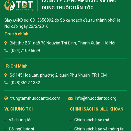
CÔNG TY CP NGHIÊN CỨU VÀ ỨNG
DỤNG THUỐC DÂN TỘC
Giấy ĐKKD số: 0313656992 do Sở kế hoạch đầu tư thành phố Hà
Nội cấp ngày 22/2/2016
Trụ sở chính
Biệt thự B31 ngõ 70 Nguyễn Thị Định, Thanh Xuân - Hà Nội
(024)7109 6699
Hồ Chí Minh
Số 145 Hoa Lan, phường 2, quận Phú Nhuận, TP. HCM
(028)3622 1382
trungtamthuocdantoc.com
info@thuocdantoc.org
VỀ CHÚNG TÔI
CHÍNH SÁCH & ĐIỀU KHOẢN
Về chúng tôi
Chính sách bảo mật
Đội ngũ bác sĩ
Chính sách bảo vệ thông tin