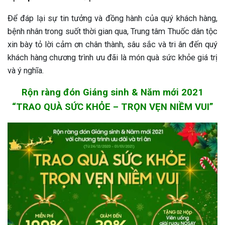
Để đáp lại sự tin tưởng và đồng hành của quý khách hàng,
bệnh nhân trong suốt thời gian qua, Trung tâm Thuốc dân tộc
xin bày tỏ lời cảm ơn chân thành, sâu sắc và tri ân đến quý
khách hàng chương trình ưu đãi là món quà sức khỏe giá trị
và ý nghĩa.
Rộn ràng đón Giáng sinh & Năm mới 2021
“TRAO QUÀ SỨC KHỎE – TRỌN VẸN NIỀM VUI”
ừng Sau Sinh Có Tự Khỏi
ng? Thông Tin Cần Biết