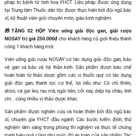
pháp trị bệnh từ tinh hoa YHCT. Liệu pháp được ứng dụng
tại Trung tâm Thuốc dân tộc được thực hiện bởi đội ngũ bác
sĩ, kỹ thuật viên giỏi chuyên môn, giàu kinh nghiệm.
🎁TẶNG 02 HỘP Viên uống giải độc gan, giải rượu
NOSAY trị giá 250.000đ
cho khách hàng cũ giới thiệu thành
công 1 khách hàng mới.
Viên uống giải rượu NOSAY có tác dụng giải độc gan, bảo
vệ gan và bảo vệ hệ thần kinh. Sản phẩm được bào chế
hoàn toàn từ thảo dược gồm các vị thuốc quý có tác dụng
giải độc gan, thanh lọc cơ thể, lợi tiểu như: Cỏ chỉ thiên,
atiso, cà gai leo, rau má, ngải tiên, cối xay, diệp hạ châu, linh
chi… cùng nhiều vị thảo dược khác.
Sản phẩm được nghiên cứu và hoàn thiện bởi đội ngũ bác
sĩ, chuyên gia YHCT đầu ngành. Các bước kiểm định, thử
nghiệm lâm sàng trong phòng thí nghiệm và thực tế chứng
minh hiệu quả cũng như mức độ an toàn của sản phẩm. Tác