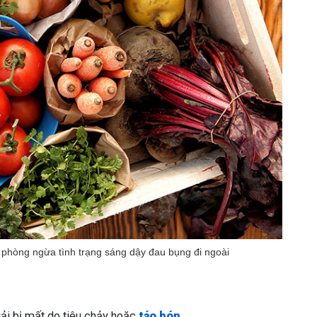
à phòng ngừa tình trạng sáng dậy đau bụng đi ngoài
ải bị mất do tiêu chảy hoặc
táo bón
.