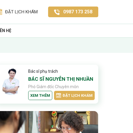
0987 173 258
ĐẶT LỊCH KHÁM
IÊN HỆ
Bác sĩ phụ trách
BÁC SĨ NGUYỄN THỊ NHUẦN
Phó Giám đốc Chuyên môn
XEM THÊM
ĐẶT LỊCH KHÁM