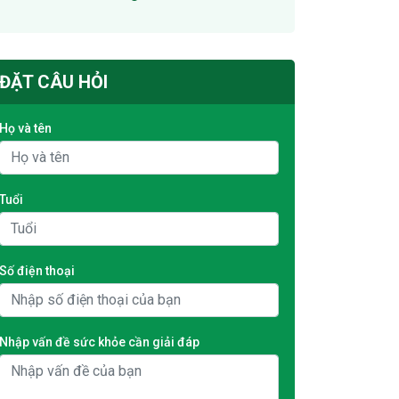
ĐẶT CÂU HỎI
Họ và tên
Tuổi
Số điện thoại
Nhập vấn đề sức khỏe cần giải đáp