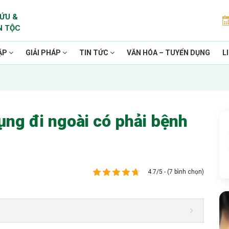
ỨU &
N TỘC
ẶP
GIẢI PHÁP
TIN TỨC
VĂN HÓA – TUYỂN DỤNG
L
ụng đi ngoài có phải bệnh
4.7/5 - (7 bình chọn)