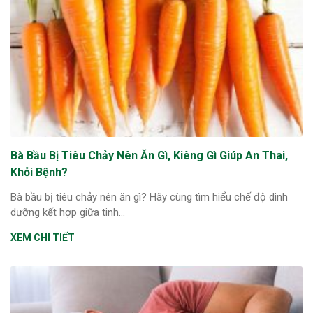
ng sau sinh là tình trạng viêm da
tính phổ biến, khiến đôi bàn tay,
chân của chị em trở nên khô...
Bà Bầu Bị Tiêu Chảy Nên Ăn Gì, Kiêng Gì Giúp An Thai,
Khỏi Bệnh?
Bà bầu bị tiêu chảy nên ăn gì? Hãy cùng tìm hiểu chế độ dinh
dưỡng kết hợp giữa tinh...
XEM CHI TIẾT