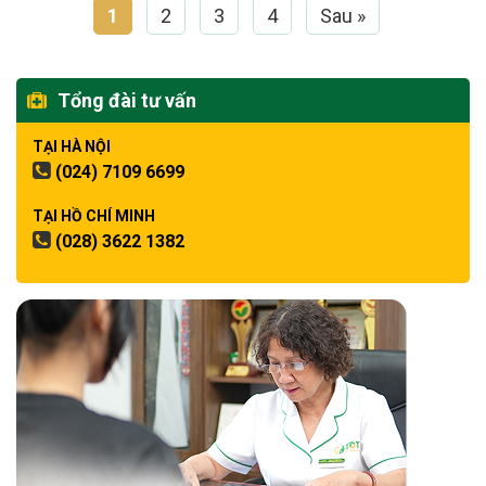
1
2
3
4
Sau »
Tổng đài tư vấn
TẠI HÀ NỘI
(024) 7109 6699
TẠI HỒ CHÍ MINH
(028) 3622 1382