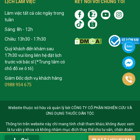
LỊCH LÀM VIỆC
KẾT NỐI VỚI CHÚNG TÔI
Làm việc tất cả các ngày trong
tuần
Sáng: 8h - 12h
Chiều: 13h30 - 17h30
Quý khách đến khám sau
17h30 vui lòng liên hệ đặt lịch
trước với bác sĩ (*Trung tâm có
chỗ đỗ xe ô tô)
Giám Đốc dịch vụ khách hàng:
0988 954 675
Website thuộc sở hữu và quản lý bởi CÔNG TY CỔ PHẦN NGHIÊN CỨU VÀ
ỨNG DỤNG THUỐC DÂN TỘC
Thông tin trên website này chỉ mang tính chất tham khảo; không được xem
là tư vấn y khoa và không nhằm mục đích thay thế cho tư vấn, chẩn đoán
hoặc điều trị từ nhân viên y tế. Khi có vấn đề về sức khỏe hoặc cần hỗ trợ