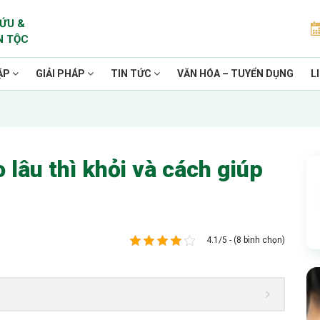
ỨU &
N TỘC
ẶP
GIẢI PHÁP
TIN TỨC
VĂN HÓA – TUYỂN DỤNG
L
 lâu thì khỏi và cách giúp
4.1/5 - (8 bình chọn)