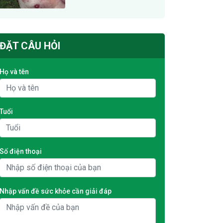
ĐẶT CÂU HỎI
Họ và tên
Tuổi
Số điện thoại
Nhập vấn đề sức khỏe cần giải đáp