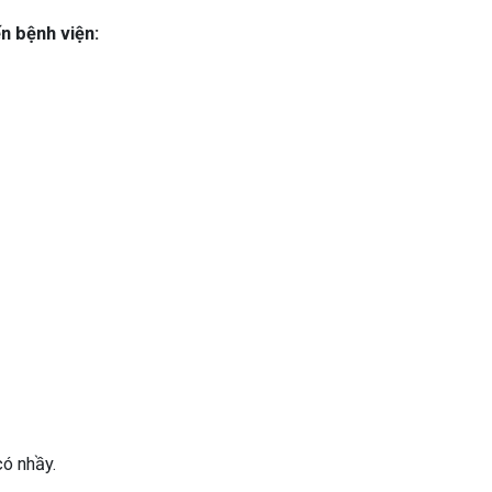
n bệnh viện:
ó nhầy.