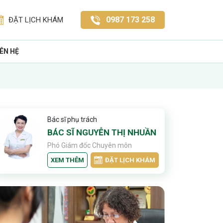
0987 173 258
ĐẶT LỊCH KHÁM
IÊN HỆ
Bác sĩ phụ trách
BÁC SĨ NGUYỄN THỊ NHUẦN
Phó Giám đốc Chuyên môn
XEM THÊM
ĐẶT LỊCH KHÁM