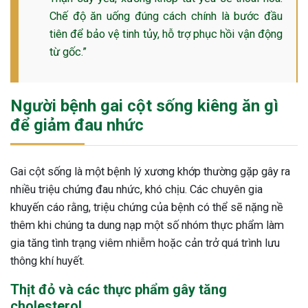
Chế độ ăn uống đúng cách chính là bước đầu
ng sau sinh là tình trạng viêm da
tiên để bảo vệ tinh tủy, hỗ trợ phục hồi vận động
tính phổ biến, khiến đôi bàn tay,
chân của chị em trở nên khô...
từ gốc.”
Người bệnh gai cột sống kiêng ăn gì
để giảm đau nhức
Gai cột sống là một bệnh lý xương khớp thường gặp gây ra
nhiều triệu chứng đau nhức, khó chịu. Các chuyên gia
khuyến cáo rằng, triệu chứng của bệnh có thể sẽ nặng nề
thêm khi chúng ta dung nạp một số nhóm thực phẩm làm
gia tăng tình trạng viêm nhiễm hoặc cản trở quá trình lưu
thông khí huyết.
Thịt đỏ và các thực phẩm gây tăng
cholesterol