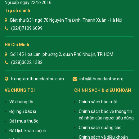
Nội cấp ngày 22/2/2016
Trụ sở chính
Biệt thự B31 ngõ 70 Nguyễn Thị Định, Thanh Xuân - Hà Nội
(024)7109 6699
Hồ Chí Minh
Số 145 Hoa Lan, phường 2, quận Phú Nhuận, TP. HCM
(028)3622 1382
trungtamthuocdantoc.com
info@thuocdantoc.org
VỀ CHÚNG TÔI
CHÍNH SÁCH & ĐIỀU KHOẢN
Về chúng tôi
Chính sách bảo mật
Đội ngũ bác sĩ
Chính sách bảo vệ thông tin
cá nhân của người tiêu dùng
Đặt mua thuốc
Chính sách quảng cáo
Đặt lịch khám bệnh
Chính sách và điều khoản