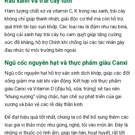
Rau xanh và trái cây tươi
Hàm lượng chất xơ và vitamin C, K trong rau xanh, trái cây
không chỉ giúp thanh nhiệt, giải độc cơ thể mà còn hỗ trợ
quá trình tái tạo sụn khớp. Các loại rau lá đậm như rau bina,
bông cải xanh hay trái cây họ cam quýt giúp tăng cường
sức đề kháng, hỗ trợ Chính khí chống lại các tác nhân gây
đau nhức từ môi trường bên ngoài.
Ngũ cốc nguyên hạt và thực phẩm giàu Canxi
Ngũ cốc nguyên hạt hỗ trợ sản sinh dịch khớp, giúp các đốt
sống giảm ma sát khi vận động. Kết hợp với thực phẩm
giàu Canxi và Vitamin D (đậu hũ, sữa, trứng) sẽ tạo nên
“khung xương” vững chắc, hạn chế sự phát triển của gai
xương và bảo vệ các rễ dây thần kinh.
Để đạt hiệu quả tốt nhất, chúng ta có thể bổ sung thêm các
loại gia vị thảo mộc như gừng, nghệ, tỏi vào món ăn. Đây là
những vị thuốc có tính ấm, giúp tán hàn, hoạt huyết, rất tốt