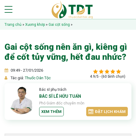
Trang chủ
»
Xương khớp
»
Gai cột sống
»
Gai cột sống nên ăn gì, kiêng gì
để cốt tủy vững, hết đau nhức?
09:49 - 27/01/2026
4.9/5 - (60 bình chọn)
Tác giả:
Thuốc Dân Tộc
Bác sĩ phụ trách
BÁC SĨ LÊ HỮU TUẤN
Phó Giám đốc chuyên môn
XEM THÊM
ĐẶT LỊCH KHÁM