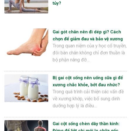
tủy?
Gai gót chân nên đi dép gì? Cách
chọn để giảm đau và bảo vệ xương
Trong quan niệm của y học cổ truyền,
đôi bàn chân không chỉ đơn thuần là
bộ phận nâng đỡ…
Bị gai cột sống nên uống sữa gì để
xương chắc khỏe, bớt đau nhức?
Trong quá trình cải thiện các vấn đề
về xương khớp, việc bổ sung dinh
dưỡng hợp lý là điều…
Gai cột sống chèn dây thần kinh:
Đừng để liệt chi mới lo chữa gốc