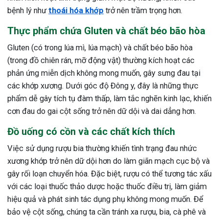
bệnh lý như
thoái hóa khớp
trở nên trầm trọng hơn.
Thực phẩm chứa Gluten và chất béo bão hòa
Gluten (có trong lúa mì, lúa mạch) và chất béo bão hòa
(trong đồ chiên rán, mỡ động vật) thường kích hoạt các
phản ứng miễn dịch không mong muốn, gây sưng đau tại
các khớp xương. Dưới góc độ Đông y, đây là những thực
phẩm dễ gây tích tụ đàm thấp, làm tắc nghẽn kinh lạc, khiến
cơn đau do gai cột sống trở nên dữ dội và dai dẳng hơn.
Đồ uống có cồn và các chất kích thích
Việc sử dụng rượu bia thường khiến tình trạng đau nhức
xương khớp trở nên dữ dội hơn do làm giãn mạch cục bộ và
gây rối loạn chuyển hóa. Đặc biệt, rượu có thể tương tác xấu
với các loại thuốc thảo dược hoặc thuốc điều trị, làm giảm
hiệu quả và phát sinh tác dụng phụ không mong muốn. Để
bảo vệ cột sống, chúng ta cần tránh xa rượu, bia, cà phê và