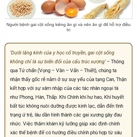
Người bệnh gai cột sống kiêng ăn gì và nên ăn gì để hỗ trợ điều
trị
‘Dưới lăng kính của y học cổ truyền, gai cột sống
không chỉ là sự biến đổi của cấu trúc xương’
– Thông
qua Tứ chẩn (Vọng – Văn – Vấn – Thiết), chúng ta
nhận thấy gốc rễ nằm ở sự suy yếu của tạng Can, Thận
kết hợp với sự xâm nhập của các tác nhân ngoại tà
như Phong, Hàn, Thấp. Khi Chính khí hư hao, Khí huyết
bất túc không nuôi dưỡng được kinh lạc, dẫn đến tình
trạng ứ trệ, lâu dần hình thành các gai xương gây đau
nhức. Việc thăm khám kỹ lưỡng giúp xác định chính
xác thể bệnh để có hướng điều chỉnh phù hợp từ sâu