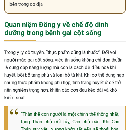
bên trong cơ địa.
Quan niệm Đông y về chế độ dinh
dưỡng trong bệnh gai cột sống
Trong y lý cổ truyền, “thực phẩm cũng là thuốc”. Đối với
người mắc gai cột sống, việc ăn uống không chỉ đơn thuần
là cung cấp năng lượng mà còn là cách để điều hòa khí
huyết, bồi bổ tạng phủ và loại bỏ tà khí. Khi cơ thể dung nạp
những thực phẩm không phù hợp, tình trạng huyết ứ sẽ trở
nên nghiêm trọng hơn, khiến các cơn đau kéo dài và khó
kiểm soát.
“Thân thể con người là một chỉnh thể thống nhất,
ừng Sau Sinh Có Tự Khỏi
tạng Thận chủ cốt tủy, Can chủ cân. Khi Can
ng? Thông Tin Cần Biết
Thận suy yếu, xương khớp tất yếu sẽ thoái hóa.