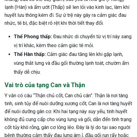
lạnh (Hàn) và ẩm ướt (Thấp) sẽ len lỏi vào kinh lạc, làm khí
ng sau sinh là tình trạng viêm da
huyết lưu thông kém đi. Sự ứ trệ này gây ra cảm giác đau
tính phổ biến, khiến đôi bàn tay,
chân của chị em trở nên khô...
nhức, tê bì, đặc biệt rõ rệt khi thời tiết thay đổi.
Thể Phong thấp:
Đau nhức di chuyển từ vị trí này sang
vị trí khác, kèm theo cảm giác tê mỏi.
Thể Hàn thấp:
Cảm giác đau tăng lên khi gặp lạnh,
vùng thắt lưng và đầu gối thường lạnh toát, chườm ấm
thấy dễ chịu.
Vai trò của tạng Can và Thận
Y văn có câu “Thận chủ cốt, Can chủ cân”. Thận là nơi tàng
tinh, sinh tủy để nuôi dưỡng xương cốt; Can là nơi tàng huyết
để nuôi dưỡng gân cơ. Khi hai tạng này suy yếu, tinh huyết
không đủ cung cấp cho vùng lưng và gối, dẫn đến tình trạng
cốt tủy khô rỗng, gân cơ lỏng lẻo. Đây là lý do tại sao người
bệnh thường cảm thấy đau lưng âm ỉ, đầu gối run rẩy hoặc