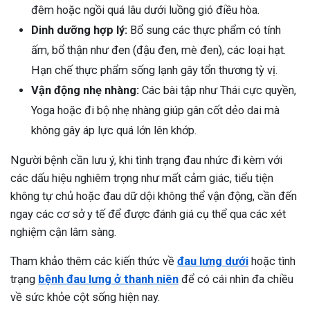
đêm hoặc ngồi quá lâu dưới luồng gió điều hòa.
Dinh dưỡng hợp lý:
Bổ sung các thực phẩm có tính
ấm, bổ thận như đen (đậu đen, mè đen), các loại hạt.
Hạn chế thực phẩm sống lạnh gây tổn thương tỳ vị.
Vận động nhẹ nhàng:
Các bài tập như Thái cực quyền,
Yoga hoặc đi bộ nhẹ nhàng giúp gân cốt dẻo dai mà
không gây áp lực quá lớn lên khớp.
Người bệnh cần lưu ý, khi tình trạng đau nhức đi kèm với
các dấu hiệu nghiêm trọng như mất cảm giác, tiểu tiện
không tự chủ hoặc đau dữ dội không thể vận động, cần đến
ngay các cơ sở y tế để được đánh giá cụ thể qua các xét
nghiệm cận lâm sàng.
Tham khảo thêm các kiến thức về
đau lưng dưới
hoặc tình
trạng
bệnh đau lưng ở thanh niên
để có cái nhìn đa chiều
về sức khỏe cột sống hiện nay.