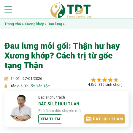
Trang chủ
»
Xương khớp
»
Đau lưng
»
Đau lưng mỏi gối: Thận hư hay
Xương khớp? Cách trị từ gốc
tạng Thận
14:01 - 27/01/2026
4.8/5 - (10 bình chọn)
Tác giả:
Thuốc Dân Tộc
Bác sĩ phụ trách
BÁC SĨ LÊ HỮU TUẤN
Phó Giám đốc chuyên môn
XEM THÊM
ĐẶT LỊCH KHÁM