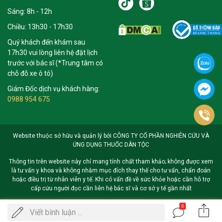
Sáng: 8h - 12h
Chiều: 13h30 - 17h30
Quý khách đến khám sau
17h30 vui lòng liên hệ đặt lịch
trước với bác sĩ (*Trung tâm có
chỗ đỗ xe ô tô)
Giám Đốc dịch vụ khách hàng:
0988 954 675
Website thuộc sở hữu và quản lý bởi CÔNG TY CỔ PHẦN NGHIÊN CỨU VÀ
ỨNG DỤNG THUỐC DÂN TỘC
Thông tin trên website này chỉ mang tính chất tham khảo; không được xem
là tư vấn y khoa và không nhằm mục đích thay thế cho tư vấn, chẩn đoán
hoặc điều trị từ nhân viên y tế. Khi có vấn đề về sức khỏe hoặc cần hỗ trợ
cấp cứu người đọc cần liên hệ bác sĩ và cơ sở y tế gần nhất
0
Gọi
Viết bình luận ...
ĐẶT LỊCH KHÁM