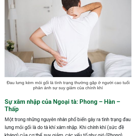
Đau lưng kèm mỏi gối là tình trạng thường gặp ở người cao tuổi
phản ánh sự suy giảm của chính khí
Sự xâm nhập của Ngoại tà: Phong – Hàn –
Thấp
Một trong những nguyên nhân phổ biến gây ra tình trạng đau
ừng Sau Sinh Có Tự Khỏi
lưng mỏi gối là do tà khí xâm nhập. Khi chính khí (sức đề
ng? Thông Tin Cần Biết
kháng) của cơ thể suy giảm, các yếu tố như gió (Phong),