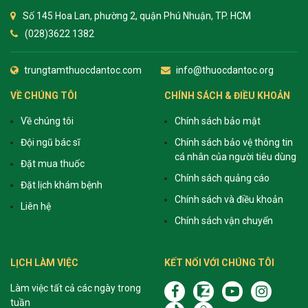
Số 145 Hoa Lan, phường 2, quận Phú Nhuận, TP. HCM
(028)3622 1382
trungtamthuocdantoc.com
info@thuocdantoc.org
VỀ CHÚNG TÔI
CHÍNH SÁCH & ĐIỀU KHOẢN
Về chúng tôi
Chính sách bảo mật
Đội ngũ bác sĩ
Chính sách bảo vệ thông tin
cá nhân của người tiêu dùng
Đặt mua thuốc
Chính sách quảng cáo
Đặt lịch khám bệnh
Chính sách và điều khoản
Liên hệ
Chính sách vận chuyển
LỊCH LÀM VIỆC
KẾT NỐI VỚI CHÚNG TÔI
Làm việc tất cả các ngày trong
tuần