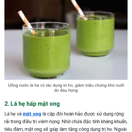
ng sau sinh là tình trạng viêm da
tính phổ biến, khiến đôi bàn tay,
chân của chị em trở nên khô...
Uống nước lá hẹ có tác dụng trị ho, giảm triệu chứng khó nuốt
do đau họng
2. Lá hẹ hấp mật ong
Lá hẹ và
mật ong
là cặp đôi hoàn hảo được sử dụng rộng
rãi trong điều trị viêm họng. Nhờ chứa đặc tính kháng khuẩn,
tiêu đàm, mật ong sẽ giúp làm tăng công dụng trị ho. Ngoài