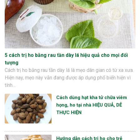
5 cách trị ho bằng rau tần dày lá hiệu quả cho mọi đối
tượng
Cách trị ho bằng rau tần dày lá là mẹo dân gian có từ xa xưa.
Hiện nay, mẹo này vẫn đang được áp dụng phổ biến hiện vì
tính…
Cách dùng hạt kha tử chữa viêm
họng, ho tại nhà HIỆU QUẢ, DỄ
THỰC HIỆN
Hướng dẫn cách trị ho cho trẻ