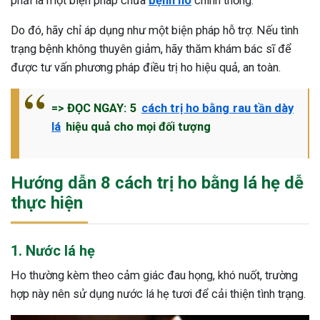
phải là một biện pháp chữa
bệnh ho
chính thống.
Do đó, hãy chỉ áp dụng như một biện pháp hỗ trợ. Nếu tình
trạng bệnh không thuyên giảm, hãy thăm khám bác sĩ để
được tư vấn phương pháp điều trị ho hiệu quả, an toàn.
=> ĐỌC NGAY: 5
cách trị ho bằng rau tần dày
lá
hiệu quả cho mọi đối tượng
Hướng dẫn 8 cách trị ho bằng lá hẹ dễ
thực hiện
1. Nước lá hẹ
Ho thường kèm theo cảm giác đau họng, khó nuốt, trường
hợp này nên sử dụng nước lá hẹ tươi để cải thiện tình trạng.
ừng Sau Sinh Có Tự Khỏi
ng? Thông Tin Cần Biết