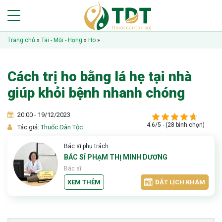
Trang chủ
»
Tai - Mũi - Họng
»
Ho
»
Cách trị ho bằng lá hẹ tại nhà
giúp khỏi bệnh nhanh chóng
20:00 - 19/12/2023
4.6/5 - (28 bình chọn)
Tác giả:
Thuốc Dân Tộc
Bác sĩ phụ trách
BÁC SĨ PHẠM THỊ MINH DƯƠNG
Bác sĩ
XEM THÊM
ĐẶT LỊCH KHÁM