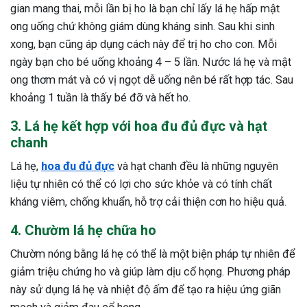
gian mang thai, mỗi lần bị ho là bạn chỉ lấy lá hẹ hấp mật
ong uống chứ không giám dùng kháng sinh. Sau khi sinh
xong, bạn cũng áp dụng cách này để trị ho cho con. Mỗi
ngày bạn cho bé uống khoảng 4 – 5 lần. Nước lá hẹ và mật
ong thơm mát và có vị ngọt dễ uống nên bé rất hợp tác. Sau
khoảng 1 tuần là thấy bé đỡ và hết ho.
3. Lá hẹ kết hợp với hoa đu đủ đực và hạt
chanh
Lá hẹ,
hoa đu đủ đực
và hạt chanh đều là những nguyên
liệu tự nhiên có thể có lợi cho sức khỏe và có tính chất
kháng viêm, chống khuẩn, hỗ trợ cải thiện cơn ho hiệu quả.
4. Chườm lá hẹ chữa ho
Chườm nóng bằng lá hẹ có thể là một biện pháp tự nhiên để
giảm triệu chứng ho và giúp làm dịu cổ họng. Phương pháp
này sử dụng lá hẹ và nhiệt độ ấm để tạo ra hiệu ứng giãn