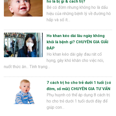
ho là bị gì & cách trị?
Bé có đờm nhưng không ho là dấu
hiệu của những bệnh lý về đường hô
hấp và số ít…
Ho khan kéo dài lâu ngày không
khỏi là bệnh gì? CHUYÊN GIA GIẢI
ĐÁP
Ho khan kéo dài gây đau rát cổ
họng, gây khó khăn cho việc nói,
nuốt thức ăn... Tình trạng…
7 cách trị ho cho trẻ dưới 1 tuổi (có
đờm, sổ mũi) CHUYÊN GIA TƯ VẤN
Phụ huynh có thể áp dụng 8 cách trị
ho cho trẻ dưới 1 tuổi dưới đây để
giúp con…