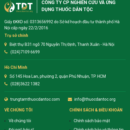
CÔNG TY CP NGHIÊN CỨU VÀ ỨNG
DỤNG THUỐC DÂN TỘC
Giấy ĐKKD số: 0313656992 do Sở kế hoạch đầu tư thành phố Hà
Nội cấp ngày 22/2/2016
Trụ sở chính
Biệt thự B31 ngõ 70 Nguyễn Thị Định, Thanh Xuân - Hà Nội
(024)7109 6699
Hồ Chí Minh
Số 145 Hoa Lan, phường 2, quận Phú Nhuận, TP. HCM
(028)3622 1382
trungtamthuocdantoc.com
info@thuocdantoc.org
VỀ CHÚNG TÔI
CHÍNH SÁCH & ĐIỀU KHOẢN
Về chúng tôi
Chính sách bảo mật
Đội ngũ bác sĩ
Chính sách bảo vệ thông tin