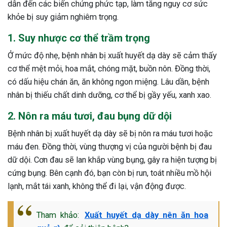
dẫn đến các biến chứng phức tạp, làm tăng nguy cơ sức
khỏe bị suy giảm nghiêm trọng.
1. Suy nhược cơ thể trầm trọng
Ở mức độ nhẹ, bệnh nhân bị xuất huyết dạ dày sẽ cảm thấy
cơ thể mệt mỏi, hoa mắt, chóng mặt, buồn nôn. Đồng thời,
có dấu hiệu chán ăn, ăn không ngon miệng. Lâu dần, bệnh
nhân bị thiếu chất dinh dưỡng, cơ thể bị gầy yếu, xanh xao.
2. Nôn ra máu tươi, đau bụng dữ dội
Bệnh nhân bị xuất huyết dạ dày sẽ bị nôn ra máu tươi hoặc
máu đen. Đồng thời, vùng thượng vị của người bệnh bị đau
dữ dội. Cơn đau sẽ lan khắp vùng bụng, gây ra hiện tượng bị
cứng bụng. Bên cạnh đó, bạn còn bị run, toát nhiều mồ hội
lạnh, mắt tái xanh, không thể đi lại, vận động được.
ừng Sau Sinh Có Tự Khỏi
Tham khảo:
Xuất huyết dạ dày nên ăn hoa
ng? Thông Tin Cần Biết