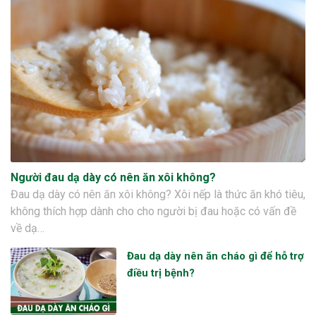
Người đau dạ dày có nên ăn xôi không?
Đau dạ dày có nên ăn xôi không? Xôi nếp là thức ăn khó tiêu,
không thích hợp dành cho cho người bị đau hoặc có vấn đề
về dạ…
Đau dạ dày nên ăn cháo gì để hỗ trợ
điều trị bệnh?