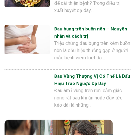
để cải thiện bệnh? Trong điều trị
xuất huyết dạ dày,…
Đau bụng trên buồn nôn – Nguyên
nhân và cách trị
Triệu chứng đau bụng trên kèm buồn
nôn là dấu hiệu thường gặp ở người
mắc bệnh viêm loét dạ…
Đau Vùng Thượng Vị Có Thể Là Dấu
Hiệu Trào Ngược Dạ Dày
Đau âm ỉ vùng trên rốn, cảm giác
nóng rát sau khi ăn hoặc đầy tức
kéo dài là những…