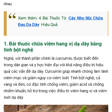
nhau.
ng sau sinh là tình trạng viêm da
tính phổ biến, khiến đôi bàn tay,
Xem thêm: 4 Bài Thuốc Từ
Cây Nhọ Nồi Chữa
chân của chị em trở nên khô...
Đau Dạ Dày
Hiệu Quả
1. Bài thuốc chữa viêm hang vị dạ dày bằng
tinh bột nghệ
Nghệ, với thành phần chính là curcumin, được biết đến
trong dân gian và y học hiện đại với khả năng điều trị hiệu
quả các vấn đề dạ dày. Curcumin giúp nhanh chóng làm lành
niêm mạc và giảm nguy cơ viêm loét. Tinh bột nghệ, cả
vàng và đen, có đặc tính chống viêm, giảm acid và chống
nhiễm khuẩn, hỗ trợ trong việc điều trị viêm hang vị và viêm
loét dạ dày.