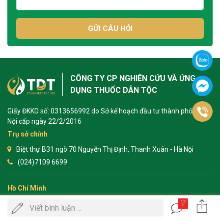
GỬI CÂU HỎI
CÔNG TY CP NGHIÊN CỨU VÀ ỨNG
DỤNG THUỐC DÂN TỘC
Giấy ĐKKD số: 0313656992 do Sở kế hoạch đầu tư thành phố Hà
Nội cấp ngày 22/2/2016
Trụ sở chính
Biệt thự B31 ngõ 70 Nguyễn Thị Định, Thanh Xuân - Hà Nội
(024)7109 6699
Hồ Chí Minh
12
Số 145 Hoa Lan, phường 2, quận Phú Nhuận, TP. HCM
Gọi
Viết bình luận ...
1
ĐẶT LỊCH KHÁM
(028)3622 1382
điện