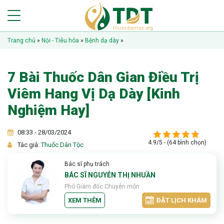
Trang chủ
»
Nội - Tiêu hóa
»
Bệnh dạ dày
»
7 Bài Thuốc Dân Gian Điều Trị
Viêm Hang Vị Dạ Dày [Kinh
Nghiệm Hay]
08:33 - 28/03/2024
4.9/5 - (64 bình chọn)
Tác giả:
Thuốc Dân Tộc
Bác sĩ phụ trách
BÁC SĨ NGUYỄN THỊ NHUẦN
Phó Giám đốc Chuyên môn
XEM THÊM
ĐẶT LỊCH KHÁM