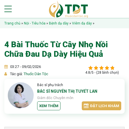
Trang chủ
»
Nội - Tiêu hóa
»
Bệnh dạ dày
»
Viêm dạ dày
»
4 Bài Thuốc Từ Cây Nhọ Nồi
Chữa Đau Dạ Dày Hiệu Quả
03:27 - 09/02/2026
4.8/5 - (28 bình chọn)
Tác giả:
Thuốc Dân Tộc
Bác sĩ phụ trách
BÁC SĨ NGUYỄN THỊ TUYẾT LAN
Giám đốc Chuyên môn
XEM THÊM
ĐẶT LỊCH KHÁM