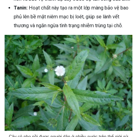
Tanin:
Hoạt chất này tạo ra một lớp màng bảo vệ bao
phủ lên bề mặt niêm mạc bị loét, giúp se lành vết
thương và ngăn ngừa tình trạng nhiễm trùng tại chỗ.
ừng Sau Sinh Có Tự Khỏi
ng? Thông Tin Cần Biết
Cây cỏ nhọ nồi được người dân ở nhiều nước trên thế giới sử