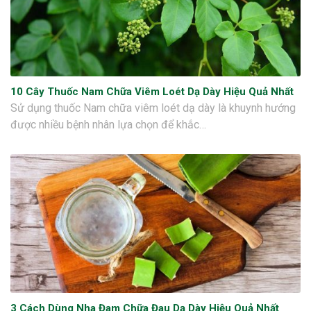
10 Cây Thuốc Nam Chữa Viêm Loét Dạ Dày Hiệu Quả Nhất
Sử dụng thuốc Nam chữa viêm loét dạ dày là khuynh hướng
được nhiều bệnh nhân lựa chọn để khắc…
3 Cách Dùng Nha Đam Chữa Đau Dạ Dày Hiệu Quả Nhất