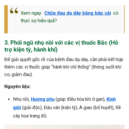
Xem ngay:
Chữa đau dạ dày bằng bắp cải
có
thực sự hiệu quả?
3. Phối ngũ nhọ nồi với các vị thuốc Bắc (Hỗ
trợ kiện tỳ, hành khí)
Để giải quyết gốc rễ của bệnh đau dạ dày, cần phải kết hợp
thêm các vị thuốc giúp “hành khí chỉ thống” (thông suốt khí
cơ, giảm đau).
Nguyên liệu:
Nhọ nồi,
Hương phụ
(giúp điều hòa khí ở gan),
Kinh
giới
(giải độc), Đậu ván (kiện tỳ), A giao (bổ huyết), Rễ
cây hoa trang đỏ.