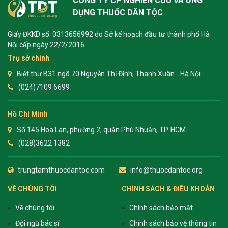
CÔNG TY CP NGHIÊN CỨU VÀ ỨNG
DỤNG THUỐC DÂN TỘC
Giấy ĐKKD số: 0313656992 do Sở kế hoạch đầu tư thành phố Hà
Nội cấp ngày 22/2/2016
Trụ sở chính
Biệt thự B31 ngõ 70 Nguyễn Thị Định, Thanh Xuân - Hà Nội
(024)7109 6699
Hồ Chí Minh
Số 145 Hoa Lan, phường 2, quận Phú Nhuận, TP. HCM
(028)3622 1382
trungtamthuocdantoc.com
info@thuocdantoc.org
VỀ CHÚNG TÔI
CHÍNH SÁCH & ĐIỀU KHOẢN
Về chúng tôi
Chính sách bảo mật
Đội ngũ bác sĩ
Chính sách bảo vệ thông tin