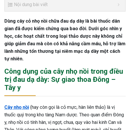
Nội dung bài viết
Dùng cây cỏ nhọ nồi chữa đau dạ dày là bài thuốc dân
gian đã được kiểm chứng qua bao đời. Dưới góc nhìn y
học, các hoạt chất trong loại thảo dược này không chỉ
giúp giảm đau mà còn có khả năng cầm máu, hỗ trợ làm
lành những tổn thương tại niêm mạc dạ dày một cách
tự nhiên.
Công dụng của cây nhọ nồi trong điều
trị đau dạ dày: Sự giao thoa Đông –
Tây y
Cây nhọ nồi
(hay còn gọi là cỏ mực, hàn liên thảo) là vị
thuốc quý trong kho tàng Nam dược. Theo quan điểm Đông
y, nhọ nồi có tính hàn, vị ngọt, chua, quy vào hai kinh Can và
Thận. Với công năng lương huyết (làm mát máu), chỉ huyết