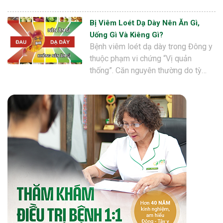
Bị Viêm Loét Dạ Dày Nên Ăn Gì,
Uống Gì Và Kiêng Gì?
Bệnh viêm loét dạ dày trong Đông y
thuộc phạm vi chứng “Vị quản
thống”. Căn nguyên thường do tỳ…