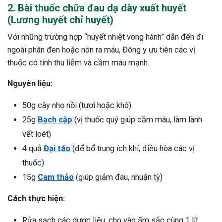
2. Bài thuốc chữa đau dạ dày xuất huyết
(Lương huyết chỉ huyết)
Với những trường hợp “huyết nhiệt vong hành” dẫn đến đi
ngoài phân đen hoặc nôn ra máu, Đông y ưu tiên các vị
thuốc có tính thu liễm và cầm máu mạnh.
Nguyên liệu:
50g cây nhọ nồi (tươi hoặc khô)
25g
Bạch cập
(vị thuốc quý giúp cầm máu, làm lành
vết loét)
4 quả
Đại táo
(để bổ trung ích khí, điều hòa các vị
thuốc)
15g
Cam thảo
(giúp giảm đau, nhuận tỳ)
Cách thực hiện:
Rửa sạch các dược liệu, cho vào ấm sắc cùng 1 lít