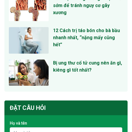
sớm để tránh nguy cơ gãy
xương
12 Cách trị táo bón cho bà bầu
nhanh nhất, “nặng mấy cũng
hết”
Bị ung thư cổ tử cung nên ăn gì,
kiêng gì tốt nhất?
ĐẶT CÂU HỎI
Họ và tên