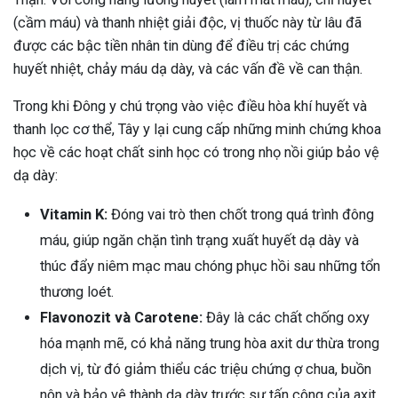
(cầm máu) và thanh nhiệt giải độc, vị thuốc này từ lâu đã
được các bậc tiền nhân tin dùng để điều trị các chứng
huyết nhiệt, chảy máu dạ dày, và các vấn đề về can thận.
Trong khi Đông y chú trọng vào việc điều hòa khí huyết và
thanh lọc cơ thể, Tây y lại cung cấp những minh chứng khoa
học về các hoạt chất sinh học có trong nhọ nồi giúp bảo vệ
dạ dày:
Vitamin K:
Đóng vai trò then chốt trong quá trình đông
máu, giúp ngăn chặn tình trạng xuất huyết dạ dày và
thúc đẩy niêm mạc mau chóng phục hồi sau những tổn
thương loét.
Flavonozit và Carotene:
Đây là các chất chống oxy
hóa mạnh mẽ, có khả năng trung hòa axit dư thừa trong
dịch vị, từ đó giảm thiểu các triệu chứng ợ chua, buồn
nôn và bảo vệ thành dạ dày trước sự tấn công của axit.