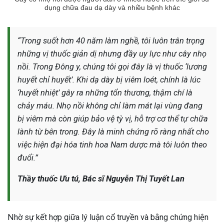
dụng chữa đau dạ dày và nhiều bệnh khác
ng sau sinh là tình trạng viêm da
tính phổ biến, khiến đôi bàn tay,
chân của chị em trở nên khô...
“Trong suốt hơn 40 năm làm nghề, tôi luôn trân trọng
những vị thuốc giản dị nhưng đầy uy lực như cây nhọ
nồi. Trong Đông y, chúng tôi gọi đây là vị thuốc ‘lương
huyết chỉ huyết’. Khi dạ dày bị viêm loét, chính là lúc
‘huyết nhiệt’ gây ra những tổn thương, thậm chí là
chảy máu. Nhọ nồi không chỉ làm mát lại vùng đang
bị viêm mà còn giúp bảo vệ tỳ vị, hỗ trợ cơ thể tự chữa
lành từ bên trong. Đây là minh chứng rõ ràng nhất cho
việc hiện đại hóa tinh hoa Nam dược mà tôi luôn theo
đuổi.”
Thầy thuốc Ưu tú, Bác sĩ Nguyễn Thị Tuyết Lan
Nhờ sự kết hợp giữa lý luận cổ truyền và bằng chứng hiện