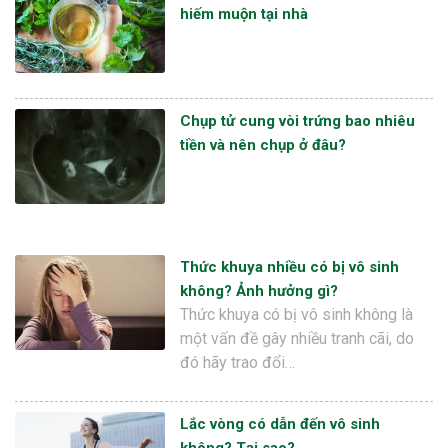
hiếm muộn tại nhà
Chụp tử cung vòi trứng bao nhiêu
tiền và nên chụp ở đâu?
Thức khuya nhiều có bị vô sinh
không? Ảnh hưởng gì?
Thức khuya có bị vô sinh không là
một vấn đề gây nhiều tranh cãi, do
đó hãy trao đổi…
Lắc vòng có dẫn đến vô sinh
không? Tại sao?