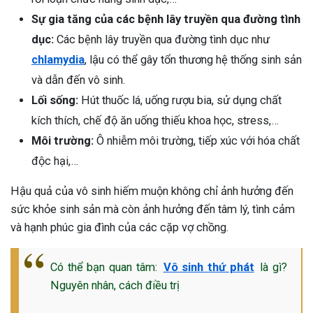
ng sau sinh là tình trạng viêm da
Sự gia tăng của các bệnh lây truyền qua đường tình
tính phổ biến, khiến đôi bàn tay,
dục:
Các bệnh lây truyền qua đường tình dục như
chân của chị em trở nên khô...
chlamydia
, lậu có thể gây tổn thương hệ thống sinh sản
và dẫn đến vô sinh.
Lối sống:
Hút thuốc lá, uống rượu bia, sử dụng chất
kích thích, chế độ ăn uống thiếu khoa học, stress,…
Môi trường:
Ô nhiễm môi trường, tiếp xúc với hóa chất
độc hại,…
Hậu quả của vô sinh hiếm muộn không chỉ ảnh hưởng đến
sức khỏe sinh sản mà còn ảnh hưởng đến tâm lý, tình cảm
và hạnh phúc gia đình của các cặp vợ chồng.
Có thể bạn quan tâm:
Vô sinh thứ phát
là gì?
Nguyên nhân, cách điều trị