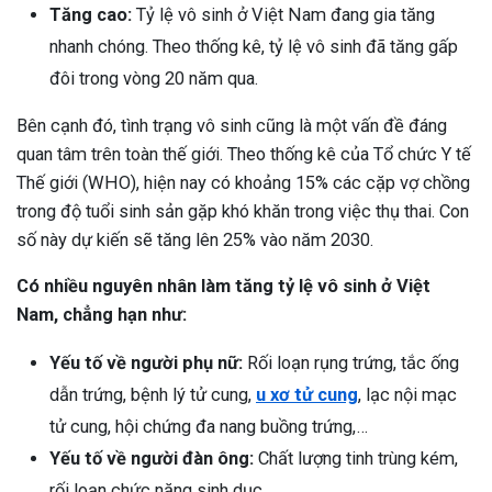
Tăng cao:
Tỷ lệ vô sinh ở Việt Nam đang gia tăng
nhanh chóng. Theo thống kê, tỷ lệ vô sinh đã tăng gấp
đôi trong vòng 20 năm qua.
Bên cạnh đó, tình trạng vô sinh cũng là một vấn đề đáng
quan tâm trên toàn thế giới. Theo thống kê của Tổ chức Y tế
Thế giới (WHO), hiện nay có khoảng 15% các cặp vợ chồng
trong độ tuổi sinh sản gặp khó khăn trong việc thụ thai. Con
số này dự kiến sẽ tăng lên 25% vào năm 2030.
Có nhiều nguyên nhân làm tăng tỷ lệ vô sinh ở Việt
Nam, chẳng hạn như:
Yếu tố về người phụ nữ:
Rối loạn rụng trứng, tắc ống
dẫn trứng, bệnh lý tử cung,
u xơ tử cung
, lạc nội mạc
tử cung, hội chứng đa nang buồng trứng,…
ừng Sau Sinh Có Tự Khỏi
Yếu tố về người đàn ông:
Chất lượng tinh trùng kém,
ng? Thông Tin Cần Biết
rối loạn chức năng sinh dục,…