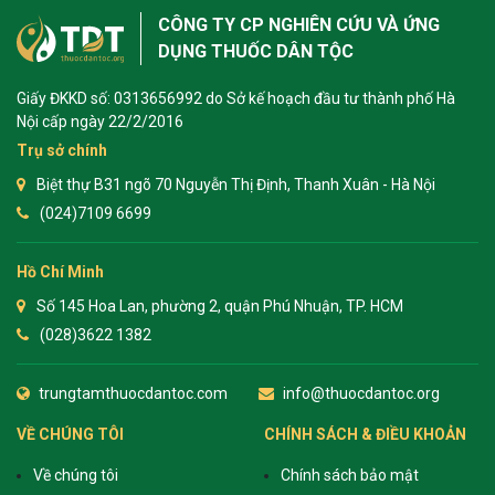
CÔNG TY CP NGHIÊN CỨU VÀ ỨNG
DỤNG THUỐC DÂN TỘC
Giấy ĐKKD số: 0313656992 do Sở kế hoạch đầu tư thành phố Hà
Nội cấp ngày 22/2/2016
Trụ sở chính
Biệt thự B31 ngõ 70 Nguyễn Thị Định, Thanh Xuân - Hà Nội
(024)7109 6699
Hồ Chí Minh
Số 145 Hoa Lan, phường 2, quận Phú Nhuận, TP. HCM
(028)3622 1382
trungtamthuocdantoc.com
info@thuocdantoc.org
VỀ CHÚNG TÔI
CHÍNH SÁCH & ĐIỀU KHOẢN
Về chúng tôi
Chính sách bảo mật