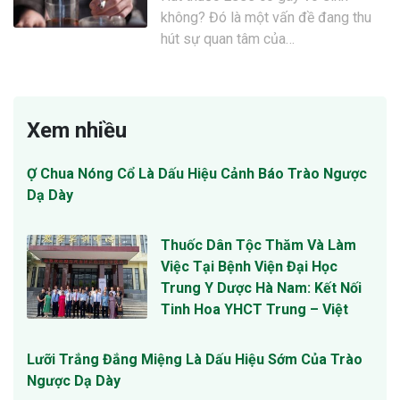
không? Đó là một vấn đề đang thu
hút sự quan tâm của…
Xem nhiều
Ợ Chua Nóng Cổ Là Dấu Hiệu Cảnh Báo Trào Ngược
Dạ Dày
Thuốc Dân Tộc Thăm Và Làm
Việc Tại Bệnh Viện Đại Học
Trung Y Dược Hà Nam: Kết Nối
Tinh Hoa YHCT Trung – Việt
Lưỡi Trắng Đắng Miệng Là Dấu Hiệu Sớm Của Trào
Ngược Dạ Dày