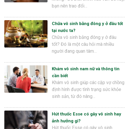
bạn nên trao đổi…
Chữa vô sinh bằng đông y ở đâu tốt
tại nước ta?
Chữa vô sinh bằng đông y ở đâu
tốt? Đó là một câu hỏi mà nhiều
người đang quan tâm…
Khám vô sinh nam nữ và thông tin
cần biết
Khám vô sinh giúp các cặp vợ chồng
định hình được tình trạng sức khỏe
sinh sản, từ đó nâng…
Hút thuốc Esse có gây vô sinh hay
ảnh hưởng gì?
Hút thuốc Esse có gây vô sinh