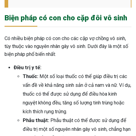
ng sau sinh là tình trạng viêm da
tính phổ biến, khiến đôi bàn tay,
Biện pháp có con cho cặp đôi vô sinh
chân của chị em trở nên khô...
Có nhiều biện pháp có con cho các cặp vợ chồng vô sinh,
tùy thuộc vào nguyên nhân gây vô sinh. Dưới đây là một số
biện pháp phổ biến nhất:
Điều trị y tế:
Thuốc:
Một số loại thuốc có thể giúp điều trị các
vấn đề về khả năng sinh sản ở cả nam và nữ. Ví dụ,
thuốc có thể được sử dụng để điều hòa kinh
nguyệt không đều, tăng số lượng tinh trùng hoặc
kích thích rụng trứng.
Phẫu thuật:
Phẫu thuật có thể được sử dụng để
điều trị một số nguyên nhân gây vô sinh, chẳng hạn