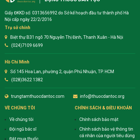
Giấy ĐKKD số: 0313656992 do Sở kế hoạch đầu tư thành phố Hà
Nội cấp ngày 22/2/2016
Trụ sở chính
Biệt thự B31 ngõ 70 Nguyễn Thị Định, Thanh Xuân - Hà Nội
(024)7109 6699
Hồ Chí Minh
Số 145 Hoa Lan, phường 2, quận Phú Nhuận, TP. HCM
(028)3622 1382
trungtamthuocdantoc.com
info@thuocdantoc.org
VỀ CHÚNG TÔI
CHÍNH SÁCH & ĐIỀU KHOẢN
Về chúng tôi
Chính sách bảo mật
Đội ngũ bác sĩ
Chính sách bảo vệ thông tin
cá nhân của người tiêu dùng
Đặt mua thuốc