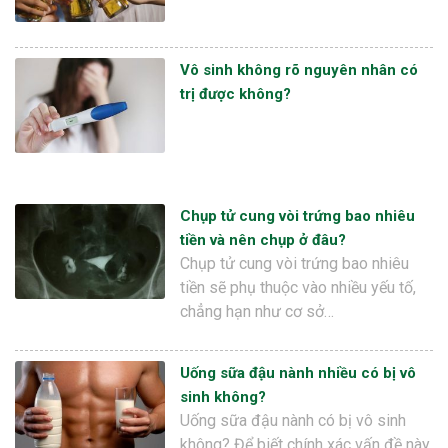
Vô sinh không rõ nguyên nhân có
trị được không?
Chụp tử cung vòi trứng bao nhiêu
tiền và nên chụp ở đâu?
Chụp tử cung vòi trứng bao nhiêu
tiền sẽ phụ thuộc vào nhiều yếu tố,
chẳng hạn như cơ sở…
Uống sữa đậu nành nhiều có bị vô
sinh không?
Uống sữa đậu nành có bị vô sinh
không? Để biết chính xác vấn đề này,