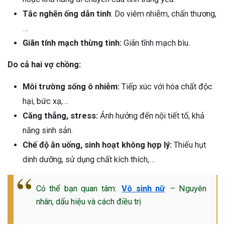
ng sau sinh là tình trạng viêm da
Tắc nghẽn ống dẫn tinh
: Do viêm nhiễm, chấn thương,
tính phổ biến, khiến đôi bàn tay,
…
chân của chị em trở nên khô...
Giãn tính mạch thừng tinh:
Giãn tĩnh mạch bìu.
Do cả hai vợ chồng:
Môi trường sống ô nhiễm:
Tiếp xúc với hóa chất độc
hại, bức xạ,…
Căng thẳng, stress:
Ảnh hưởng đến nội tiết tố, khả
năng sinh sản.
Chế độ ăn uống, sinh hoạt không hợp lý:
Thiếu hụt
dinh dưỡng, sử dụng chất kích thích,…
Có thể bạn quan tâm:
Vô sinh nữ
– Nguyên
nhân, dấu hiệu và cách điều trị