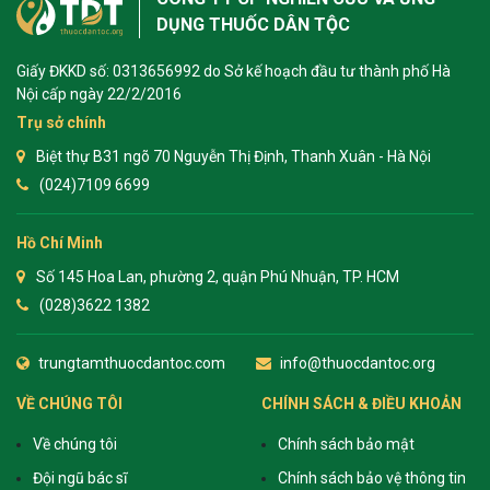
DỤNG THUỐC DÂN TỘC
Giấy ĐKKD số: 0313656992 do Sở kế hoạch đầu tư thành phố Hà
Nội cấp ngày 22/2/2016
Trụ sở chính
Biệt thự B31 ngõ 70 Nguyễn Thị Định, Thanh Xuân - Hà Nội
(024)7109 6699
Hồ Chí Minh
Số 145 Hoa Lan, phường 2, quận Phú Nhuận, TP. HCM
(028)3622 1382
trungtamthuocdantoc.com
info@thuocdantoc.org
VỀ CHÚNG TÔI
CHÍNH SÁCH & ĐIỀU KHOẢN
Về chúng tôi
Chính sách bảo mật
Đội ngũ bác sĩ
Chính sách bảo vệ thông tin