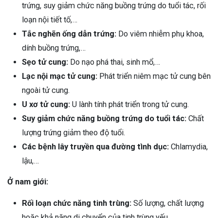
trứng, suy giảm chức năng buồng trứng do tuổi tác, rối
loạn nội tiết tố,…
Tắc nghẽn ống dẫn trứng:
Do viêm nhiễm phụ khoa,
dính buồng trứng,…
Sẹo tử cung:
Do nạo phá thai, sinh mổ,…
Lạc nội mạc tử cung:
Phát triển niêm mạc tử cung bên
ngoài tử cung.
U xơ tử cung:
U lành tính phát triển trong tử cung.
Suy giảm chức năng buồng trứng do tuổi tác:
Chất
lượng trứng giảm theo độ tuổi.
Các bệnh lây truyền qua đường tình dục:
Chlamydia,
lậu,…
Ở nam giới:
ừng Sau Sinh Có Tự Khỏi
Rối loạn chức năng tinh trùng:
Số lượng, chất lượng
ng? Thông Tin Cần Biết
hoặc khả năng di chuyển của tinh trùng yếu.