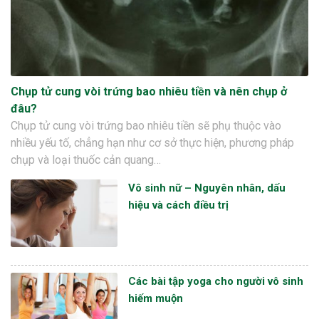
Chụp tử cung vòi trứng bao nhiêu tiền và nên chụp ở
đâu?
Chụp tử cung vòi trứng bao nhiêu tiền sẽ phụ thuộc vào
nhiều yếu tố, chẳng hạn như cơ sở thực hiện, phương pháp
chụp và loại thuốc cản quang…
Vô sinh nữ – Nguyên nhân, dấu
hiệu và cách điều trị
Các bài tập yoga cho người vô sinh
hiếm muộn