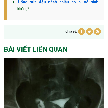
Uống sữa đậu nành nhiều có bị vô sinh
không?
Chia sẻ:
BÀI VIẾT LIÊN QUAN