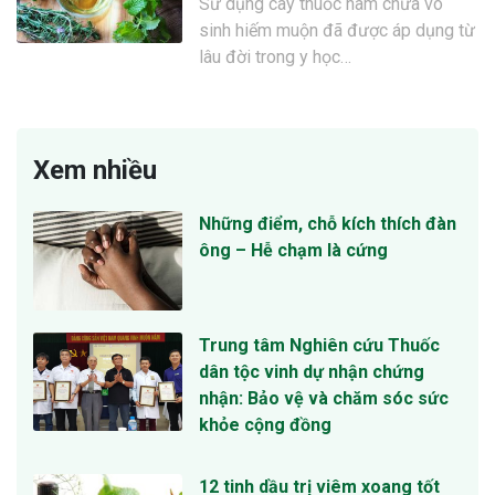
Sử dụng cây thuốc nam chữa vô
sinh hiếm muộn đã được áp dụng từ
lâu đời trong y học…
Xem nhiều
Những điểm, chỗ kích thích đàn
ông – Hễ chạm là cứng
Trung tâm Nghiên cứu Thuốc
dân tộc vinh dự nhận chứng
nhận: Bảo vệ và chăm sóc sức
khỏe cộng đồng
12 tinh dầu trị viêm xoang tốt