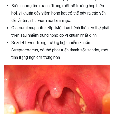
Biến chứng tim mạch: Trong một số trường hợp hiếm
ng sau sinh là tình trạng viêm da
tính phổ biến, khiến đôi bàn tay,
hoi, vi khuẩn gây viêm họng hạt có thể gây ra các vấn
chân của chị em trở nên khô...
đề về tim, như viêm nội tâm mạc.
Glomerulonephritis cấp: Một loại bệnh thận có thể phát
triển sau nhiễm trùng họng do vi khuẩn nhất định.
Scarlet fever: Trong trường hợp nhiễm khuẩn
Streptococcus, có thể phát triển thành sốt scarlet, một
tình trạng nghiêm trọng hơn.