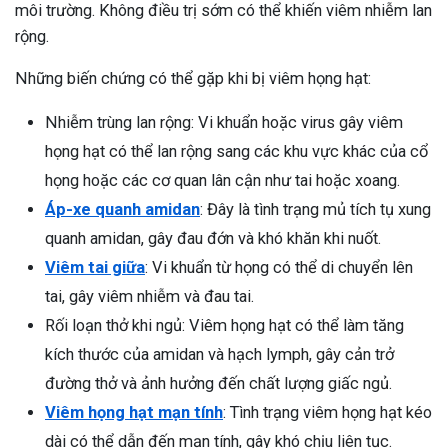
môi trường. Không điều trị sớm có thể khiến viêm nhiễm lan
rộng.
Những biến chứng có thể gặp khi bị viêm họng hạt:
Nhiễm trùng lan rộng: Vi khuẩn hoặc virus gây viêm
họng hạt có thể lan rộng sang các khu vực khác của cổ
họng hoặc các cơ quan lân cận như tai hoặc xoang.
Áp-xe quanh amidan
: Đây là tình trạng mủ tích tụ xung
quanh amidan, gây đau đớn và khó khăn khi nuốt.
Viêm tai giữa
: Vi khuẩn từ họng có thể di chuyển lên
tai, gây viêm nhiễm và đau tai.
Rối loạn thở khi ngủ: Viêm họng hạt có thể làm tăng
kích thước của amidan và hạch lymph, gây cản trở
đường thở và ảnh hưởng đến chất lượng giấc ngủ.
Viêm họng hạt mạn tính
: Tình trạng viêm họng hạt kéo
ừng Sau Sinh Có Tự Khỏi
ng? Thông Tin Cần Biết
dài có thể dẫn đến mạn tính, gây khó chịu liên tục.