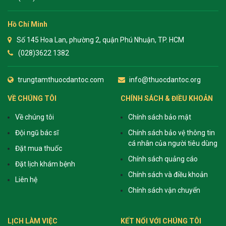
Hồ Chí Minh
Số 145 Hoa Lan, phường 2, quận Phú Nhuận, TP. HCM
(028)3622 1382
trungtamthuocdantoc.com
info@thuocdantoc.org
VỀ CHÚNG TÔI
CHÍNH SÁCH & ĐIỀU KHOẢN
Về chúng tôi
Chính sách bảo mật
Đội ngũ bác sĩ
Chính sách bảo vệ thông tin
cá nhân của người tiêu dùng
Đặt mua thuốc
Chính sách quảng cáo
Đặt lịch khám bệnh
Chính sách và điều khoản
Liên hệ
Chính sách vận chuyển
LỊCH LÀM VIỆC
KẾT NỐI VỚI CHÚNG TÔI