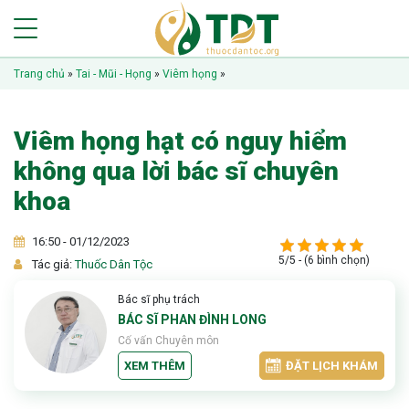
Trang chủ
»
Tai - Mũi - Họng
»
Viêm họng
»
Viêm họng hạt có nguy hiểm
không qua lời bác sĩ chuyên
khoa
16:50 - 01/12/2023
5/5 - (6 bình chọn)
Tác giả:
Thuốc Dân Tộc
Bác sĩ phụ trách
BÁC SĨ PHAN ĐÌNH LONG
Cố vấn Chuyên môn
XEM THÊM
ĐẶT LỊCH KHÁM