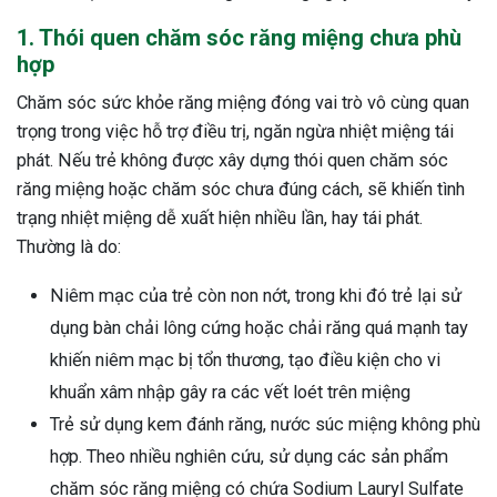
1. Thói quen chăm sóc răng miệng chưa phù
hợp
Chăm sóc sức khỏe răng miệng đóng vai trò vô cùng quan
trọng trong việc hỗ trợ điều trị, ngăn ngừa nhiệt miệng tái
phát. Nếu trẻ không được xây dựng thói quen chăm sóc
răng miệng hoặc chăm sóc chưa đúng cách, sẽ khiến tình
trạng nhiệt miệng dễ xuất hiện nhiều lần, hay tái phát.
Thường là do:
Niêm mạc của trẻ còn non nớt, trong khi đó trẻ lại sử
dụng bàn chải lông cứng hoặc chải răng quá mạnh tay
khiến niêm mạc bị tổn thương, tạo điều kiện cho vi
khuẩn xâm nhập gây ra các vết loét trên miệng
Trẻ sử dụng kem đánh răng, nước súc miệng không phù
hợp. Theo nhiều nghiên cứu, sử dụng các sản phẩm
ừng Sau Sinh Có Tự Khỏi
ng? Thông Tin Cần Biết
chăm sóc răng miệng có chứa Sodium Lauryl Sulfate