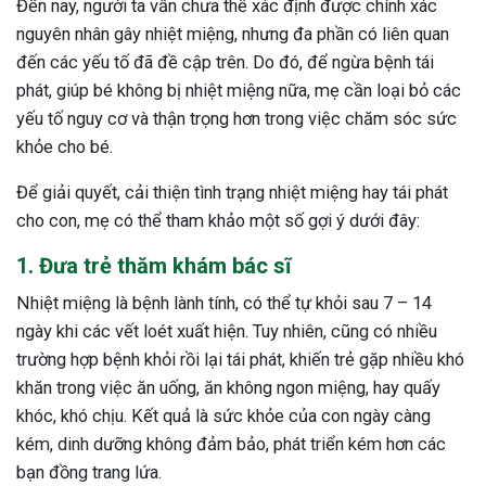
Đến nay, người ta vẫn chưa thể xác định được chính xác
nguyên nhân gây nhiệt miệng, nhưng đa phần có liên quan
đến các yếu tố đã đề cập trên. Do đó, để ngừa bệnh tái
phát, giúp bé không bị nhiệt miệng nữa, mẹ cần loại bỏ các
yếu tố nguy cơ và thận trọng hơn trong việc chăm sóc sức
khỏe cho bé.
Để giải quyết, cải thiện tình trạng nhiệt miệng hay tái phát
cho con, mẹ có thể tham khảo một số gợi ý dưới đây:
1. Đưa trẻ thăm khám bác sĩ
Nhiệt miệng là bệnh lành tính, có thể tự khỏi sau 7 – 14
ngày khi các vết loét xuất hiện. Tuy nhiên, cũng có nhiều
trường hợp bệnh khỏi rồi lại tái phát, khiến trẻ gặp nhiều khó
khăn trong việc ăn uống, ăn không ngon miệng, hay quấy
khóc, khó chịu. Kết quả là sức khỏe của con ngày càng
kém, dinh dưỡng không đảm bảo, phát triển kém hơn các
bạn đồng trang lứa.