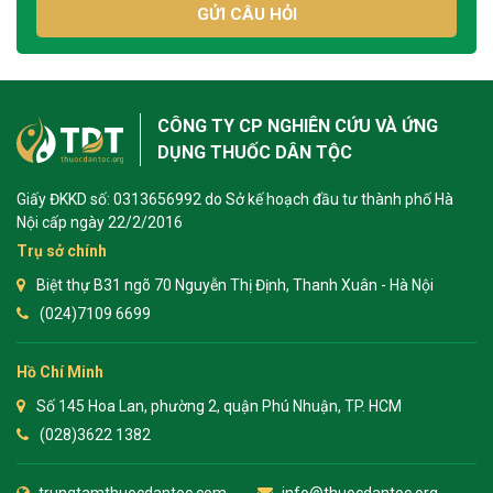
GỬI CÂU HỎI
CÔNG TY CP NGHIÊN CỨU VÀ ỨNG
DỤNG THUỐC DÂN TỘC
Giấy ĐKKD số: 0313656992 do Sở kế hoạch đầu tư thành phố Hà
Nội cấp ngày 22/2/2016
Trụ sở chính
Biệt thự B31 ngõ 70 Nguyễn Thị Định, Thanh Xuân - Hà Nội
(024)7109 6699
Hồ Chí Minh
Số 145 Hoa Lan, phường 2, quận Phú Nhuận, TP. HCM
(028)3622 1382
trungtamthuocdantoc.com
info@thuocdantoc.org