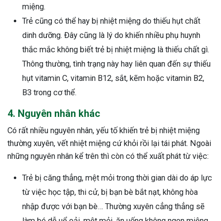
miệng.
Trẻ cũng có thể hay bị nhiệt miệng do thiếu hụt chất
dinh dưỡng. Đây cũng là lý do khiến nhiều phụ huynh
thắc mắc không biết trẻ bị nhiệt miệng là thiếu chất gì.
Thông thường, tình trạng này hay liên quan đến sự thiếu
hụt vitamin C, vitamin B12, sắt, kẽm hoặc vitamin B2,
B3 trong cơ thể.
4. Nguyên nhân khác
Có rất nhiều nguyên nhân, yếu tố khiến trẻ bị nhiệt miệng
thường xuyên, vết nhiệt miệng cứ khỏi rồi lại tái phát. Ngoài
những nguyên nhân kể trên thì còn có thể xuất phát từ việc:
Trẻ bị căng thẳng, mệt mỏi trong thời gian dài do áp lực
từ việc học tập, thi cử, bị bạn bè bắt nạt, không hòa
nhập được với bạn bè… Thường xuyên cẳng thẳng sẽ
làm bé dễ uể oải, mệt mỏi, ăn uống không ngon miệng