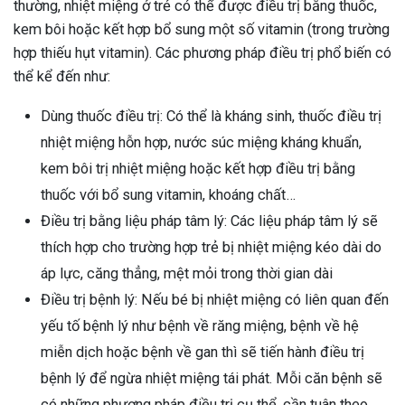
thường, nhiệt miệng ở trẻ có thể được điều trị bằng thuốc,
kem bôi hoặc kết hợp bổ sung một số vitamin (trong trường
hợp thiếu hụt vitamin). Các phương pháp điều trị phổ biến có
thể kể đến như:
Dùng thuốc điều trị: Có thể là kháng sinh, thuốc điều trị
nhiệt miệng hỗn hợp, nước súc miệng kháng khuẩn,
kem bôi trị nhiệt miệng hoặc kết hợp điều trị bằng
thuốc với bổ sung vitamin, khoáng chất…
Điều trị bằng liệu pháp tâm lý: Các liệu pháp tâm lý sẽ
thích hợp cho trường hợp trẻ bị nhiệt miệng kéo dài do
áp lực, căng thẳng, mệt mỏi trong thời gian dài
Điều trị bệnh lý: Nếu bé bị nhiệt miệng có liên quan đến
yếu tố bệnh lý như bệnh về răng miệng, bệnh về hệ
miễn dịch hoặc bệnh về gan thì sẽ tiến hành điều trị
bệnh lý để ngừa nhiệt miệng tái phát. Mỗi căn bệnh sẽ
có những phương pháp điều trị cụ thể, cần tuân theo