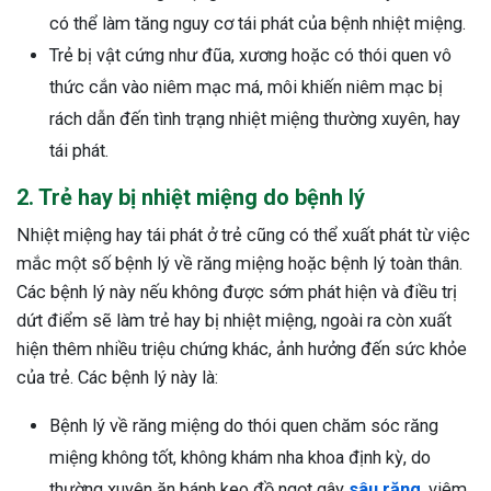
có thể làm tăng nguy cơ tái phát của bệnh nhiệt miệng.
ng sau sinh là tình trạng viêm da
Trẻ bị vật cứng như đũa, xương hoặc có thói quen vô
tính phổ biến, khiến đôi bàn tay,
chân của chị em trở nên khô...
thức cắn vào niêm mạc má, môi khiến niêm mạc bị
rách dẫn đến tình trạng nhiệt miệng thường xuyên, hay
tái phát.
2. Trẻ hay bị nhiệt miệng do bệnh lý
Nhiệt miệng hay tái phát ở trẻ cũng có thể xuất phát từ việc
mắc một số bệnh lý về răng miệng hoặc bệnh lý toàn thân.
Các bệnh lý này nếu không được sớm phát hiện và điều trị
dứt điểm sẽ làm trẻ hay bị nhiệt miệng, ngoài ra còn xuất
hiện thêm nhiều triệu chứng khác, ảnh hưởng đến sức khỏe
của trẻ. Các bệnh lý này là:
Bệnh lý về răng miệng do thói quen chăm sóc răng
miệng không tốt, không khám nha khoa định kỳ, do
thường xuyên ăn bánh kẹo đồ ngọt gây
sâu răng
, viêm