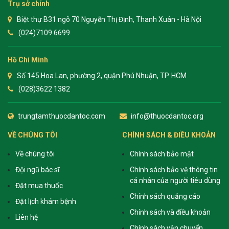
Trụ sở chính
Biệt thự B31 ngõ 70 Nguyễn Thị Định, Thanh Xuân - Hà Nội
(024)7109 6699
Hồ Chí Minh
Số 145 Hoa Lan, phường 2, quận Phú Nhuận, TP. HCM
(028)3622 1382
trungtamthuocdantoc.com
info@thuocdantoc.org
VỀ CHÚNG TÔI
CHÍNH SÁCH & ĐIỀU KHOẢN
Về chúng tôi
Chính sách bảo mật
Đội ngũ bác sĩ
Chính sách bảo vệ thông tin
cá nhân của người tiêu dùng
Đặt mua thuốc
Chính sách quảng cáo
Đặt lịch khám bệnh
Chính sách và điều khoản
Liên hệ
Chính sách vận chuyển