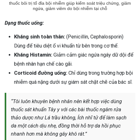
thuốc bôi trị tổ đỉa bội nhiễm giúp kiểm soát triệu chứng, giảm
ngứa, giảm viêm do bội nhiễm tại chỗ
Dạng thuốc uống:
Kháng sinh toàn thân:
(Penicillin, Cephalosporin)
Dùng để tiêu diệt ổ vi khuẩn từ bên trong cơ thể.
Kháng Histamin:
Giảm cảm giác ngứa ngáy dữ dội để
bệnh nhân hạn chế cào gãi.
Corticoid đường uống:
Chỉ dùng trong trường hợp bội
nhiễm quá nặng dưới sự giám sát chặt chẽ của bác sĩ.
“Tôi luôn khuyên bệnh nhân nên kết hợp việc dùng
thuốc sát khuẩn Tây y với các bài thuốc ngâm rửa
thảo dược như Lá trầu không, Ích nhĩ tử để làm sạch
da một cách dịu nhẹ, đồng thời hỗ trợ da hồi phục
nhanh hơn mà không gây khô rát.”