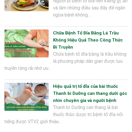
Người bị bệnh tổ đỉa nên kiêng gì, ăn
và làm những điều sau đây để ngăn
ngừa bệnh không…
Chữa Bệnh Tổ Đỉa Bằng Lá Trầu
Không Hiệu Quả Theo Công Thức
Bí Truyền
Chữa bệnh tổ đỉa bằng lá trầu không
là phương pháp dân gian được lưu
truyền rộng rãi nhờ ưu…
Hiệu quả trị tổ đỉa của bài thuốc
Thanh bì Dưỡng can thang dưới góc
nhìn chuyên gia và người bệnh
Thanh bì Dưỡng can thang là bài
thuốc thảo dược trị bệnh tổ đỉa nổi
tiếng được VTV2 giới thiệu…