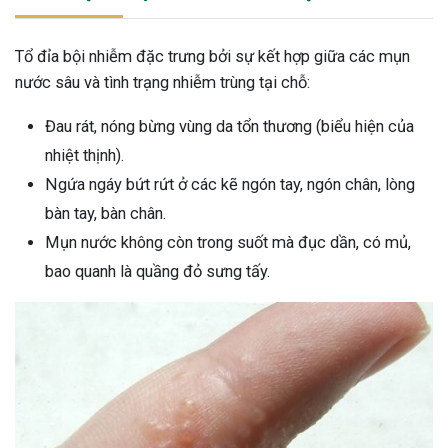
ng sau sinh là tình trạng viêm da
tính phổ biến, khiến đôi bàn tay,
Tổ đỉa bội nhiễm đặc trưng bởi sự kết hợp giữa các mụn
chân của chị em trở nên khô...
nước sâu và tình trạng nhiễm trùng tại chỗ:
Đau rát, nóng bừng vùng da tổn thương (biểu hiện của
nhiệt thịnh).
Ngứa ngáy bứt rứt ở các kẽ ngón tay, ngón chân, lòng
bàn tay, bàn chân.
Mụn nước không còn trong suốt mà đục dần, có mủ,
bao quanh là quầng đỏ sưng tấy.