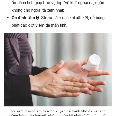
ẩm lành tính giúp bảo vệ lớp “vệ khí” ngoài da, ngăn
không cho ngoại tà xâm nhập.
Ổn định tâm lý:
Stress làm can khí uất kết, dễ bùng
phát các đợt viêm da mãn tính.
bôi kem dưỡng ẩm thường xuyên để tránh khô da và tăng
cường hàng rào bảo vệ, phòng ngừa tái phát tổ đỉa bội nhiễm