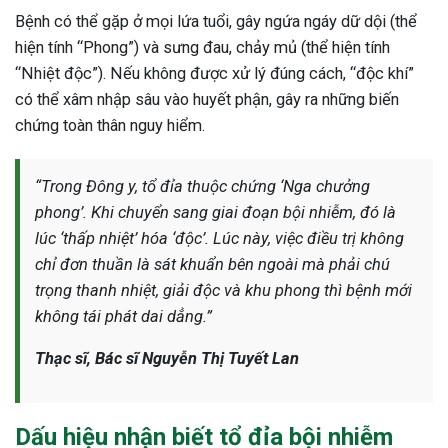
Bệnh có thể gặp ở mọi lứa tuổi, gây ngứa ngáy dữ dội (thể
hiện tính “Phong”) và sưng đau, chảy mủ (thể hiện tính
“Nhiệt độc”). Nếu không được xử lý đúng cách, “độc khí”
có thể xâm nhập sâu vào huyết phận, gây ra những biến
chứng toàn thân nguy hiểm.
“Trong Đông y, tổ đỉa thuộc chứng ‘Nga chưởng
phong’. Khi chuyển sang giai đoạn bội nhiễm, đó là
lúc ‘thấp nhiệt’ hóa ‘độc’. Lúc này, việc điều trị không
chỉ đơn thuần là sát khuẩn bên ngoài mà phải chú
trọng thanh nhiệt, giải độc và khu phong thì bệnh mới
không tái phát dai dẳng.”
Thạc sĩ, Bác sĩ Nguyễn Thị Tuyết Lan
ừng Sau Sinh Có Tự Khỏi
Dấu hiệu nhận biết tổ đỉa bội nhiễm
ng? Thông Tin Cần Biết