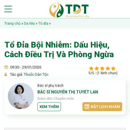
Trang chủ
»
Da liễu
»
Tổ đỉa
»
Tổ Đỉa Bội Nhiễm: Dấu Hiệu,
Cách Điều Trị Và Phòng Ngừa
09:30 - 29/01/2026
5/5 - (1 bình chọn)
Tác giả:
Thuốc Dân Tộc
Bác sĩ phụ trách
BÁC SĨ NGUYỄN THỊ TUYẾT LAN
Giám đốc Chuyên môn
XEM THÊM
ĐẶT LỊCH KHÁM