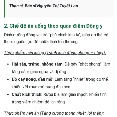
Thạc sĩ, Bác sĩ Nguyễn Thị Tuyết Lan
2. Chế độ ăn uống theo quan điểm Đông y
Dinh dưỡng đóng vai trò “phù chính khu tà”, giúp cơ thể có
thêm nguồn lực để chữa lành tổn thương.
Thực phẩm nên kiêng (Tránh kích động phong – nhiệt):
Hải sản, trứng, nhộng tằm:
Dễ gây “phát phong”, làm
tăng cảm giác ngứa và dị ứng.
Đồ cay nóng, dầu mỡ:
Làm tăng “nhiệt” trong cơ thể,
khiến vết mụn mủ sưng đau hơn.
Chất kích thích:
Rượu bia làm giãn mạch, khiến tình
trạng viêm nhiễm dễ lan rộng.
Thực phẩm nên ăn (Tăng cường thanh nhiệt, lợi thấp):