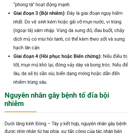
“phong tà” hoạt động mạnh.
Giai đoạn 3 (Bội nhiễm):
Đây là giai đoạn nguy hiểm
nhất. Do vệ sinh kém hoặc gãi vỡ mụn nước, vi trùng
(ngoại tà) xâm nhập. Vùng da sưng đỏ, đau buốt, chảy
dịch mủ có mùi hôi tanh, có thể kèm theo sốt và sưng
hạch lân cận.
Giai đoạn 4 (Hồi phục hoặc Biến chứng):
Nếu điều trị
tốt, mụn mủ khô lại, đóng vảy dày và bong tróc. Nếu để
lâu, da sẽ bị sần sùi, biến dạng móng hoặc dẫn đến
nhiễm trùng sâu.
Nguyên nhân gây bệnh tổ đỉa bội
nhiễm
Dưới lăng kính Đông – Tây y kết hợp, nguyên nhân gây bệnh
được nhìn nhận từ hai phía: sự tấn công của tác nhân bên