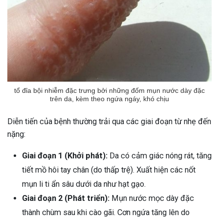
tổ đỉa bội nhiễm đặc trưng bởi những đốm mụn nước dày đặc
trên da, kèm theo ngứa ngáy, khó chịu
Diễn tiến của bệnh thường trải qua các giai đoạn từ nhẹ đến
nặng:
Giai đoạn 1 (Khởi phát):
Da có cảm giác nóng rát, tăng
tiết mồ hôi tay chân (do thấp trệ). Xuất hiện các nốt
mụn li ti ẩn sâu dưới da như hạt gạo.
Giai đoạn 2 (Phát triển):
Mụn nước mọc dày đặc
thành chùm sau khi cào gãi. Cơn ngứa tăng lên do