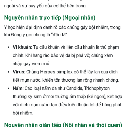
ngoài và sự suy yếu của cơ thể bên trong.
Nguyên nhân trực tiếp (Ngoại nhân)
Y học hiện đại định danh rõ các chủng gây bội nhiễm, trong
khi Đông y gọi chung là “độc tà”:
Vi khuẩn:
Tụ cầu khuẩn và liên cầu khuẩn là thủ phạm
chính. Khi hàng rào bảo vệ da bị phá vỡ, chúng xâm
nhập gây viêm mủ.
Virus:
Chủng Herpes simplex có thể lây lan qua dịch
tiết mụn nước, khiến tổn thương lan rộng nhanh chóng.
Nấm:
Các loại nấm da như Candida, Trichophyton
thường ký sinh ở môi trường ẩm thấp (kẽ ngón), kết hợp
với dịch mụn nước tạo điều kiện thuận lợi để bùng phát
bội nhiễm.
Nguyên nhân gián tiếp (Nội nhân và thói quen)