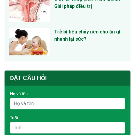
Giải pháp điều trị
Trẻ bị tiêu chảy nên cho ăn gì
nhanh lại sức?
ĐẶT CÂU HỎI
Họ và tên
Tuổi