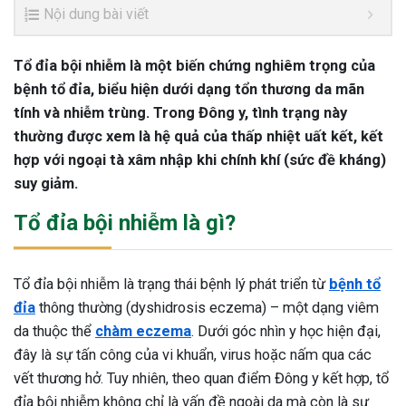
Nội dung bài viết
Tổ đỉa bội nhiễm là một biến chứng nghiêm trọng của
bệnh tổ đỉa, biểu hiện dưới dạng tổn thương da mãn
tính và nhiễm trùng. Trong Đông y, tình trạng này
thường được xem là hệ quả của thấp nhiệt uất kết, kết
hợp với ngoại tà xâm nhập khi chính khí (sức đề kháng)
suy giảm.
Tổ đỉa bội nhiễm là gì?
Tổ đỉa bội nhiễm là trạng thái bệnh lý phát triển từ
bệnh tổ
đỉa
thông thường (dyshidrosis eczema) – một dạng viêm
da thuộc thể
chàm eczema
. Dưới góc nhìn y học hiện đại,
đây là sự tấn công của vi khuẩn, virus hoặc nấm qua các
vết thương hở. Tuy nhiên, theo quan điểm Đông y kết hợp, tổ
đỉa bội nhiễm không chỉ là vấn đề ngoài da mà còn là sự