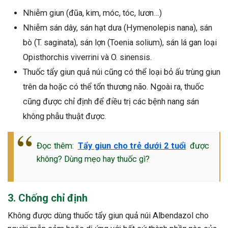
Nhiễm giun (đũa, kim, móc, tóc, lươn…)
Nhiễm sán dây, sán hạt dưa (Hymenolepis nana), sán
bò (T. saginata), sán lợn (Toenia solium), sán lá gan loại
Opisthorchis viverrini và O. sinensis.
Thuốc tẩy giun quả núi cũng có thể loại bỏ ấu trùng giun
trên da hoặc có thể tổn thương não. Ngoài ra, thuốc
cũng được chỉ định để điều trị các bệnh nang sán
không phẫu thuật được.
Đọc thêm:
Tẩy giun cho trẻ dưới 2 tuổi
được
không? Dùng mẹo hay thuốc gì?
3. Chống chỉ định
ừng Sau Sinh Có Tự Khỏi
Không được dùng thuốc tẩy giun quả núi Albendazol cho
ng? Thông Tin Cần Biết