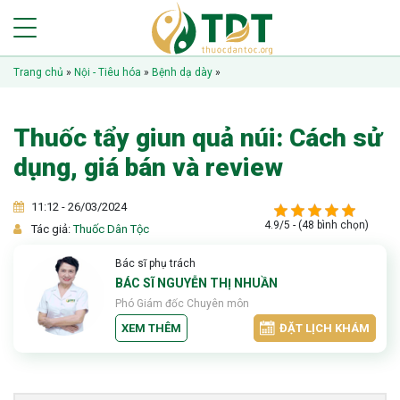
Trang chủ
»
Nội - Tiêu hóa
»
Bệnh dạ dày
»
Thuốc tẩy giun quả núi: Cách sử
dụng, giá bán và review
11:12 - 26/03/2024
4.9/5 - (48 bình chọn)
Tác giả:
Thuốc Dân Tộc
Bác sĩ phụ trách
BÁC SĨ NGUYỄN THỊ NHUẦN
Phó Giám đốc Chuyên môn
XEM THÊM
ĐẶT LỊCH KHÁM