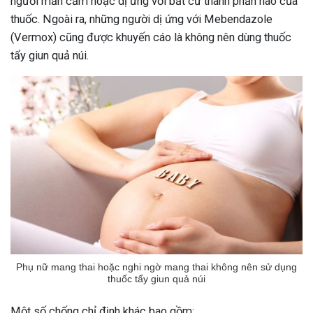
người mẫn cảm hoặc dị ứng với bất cứ thành phần nào của
ng sau sinh là tình trạng viêm da
thuốc. Ngoài ra, những người dị ứng với Mebendazole
tính phổ biến, khiến đôi bàn tay,
(Vermox) cũng được khuyến cáo là không nên dùng thuốc
chân của chị em trở nên khô...
tẩy giun quả núi.
Phụ nữ mang thai hoặc nghi ngờ mang thai không nên sử dụng
thuốc tẩy giun quả núi
Một số chống chỉ định khác bao gồm: