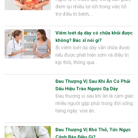
đem lại nhiều lợi ích trong việc hỗ
trợ điều trị bệnh,…
Viêm loét dạ dày có chữa khỏi được
không? Bác sĩ nói gì?
Bị viêm loét dạ dày vẫn chữa được
nếu được phát hiện sớm và điều trị
kịp thời, thông qua…
Đau Thượng Vị Sau Khi Ăn Có Phải
Dấu Hiệu Trào Ngược Dạ Dày
Đau thượng vị sau khi ăn là cảm giác
nhiều người gặp phải trong đời sống
hằng ngày: vừa ăn…
Đau Thượng Vị Khó Thở, Tức Ngực
Cảnh Báo Điều Gì?