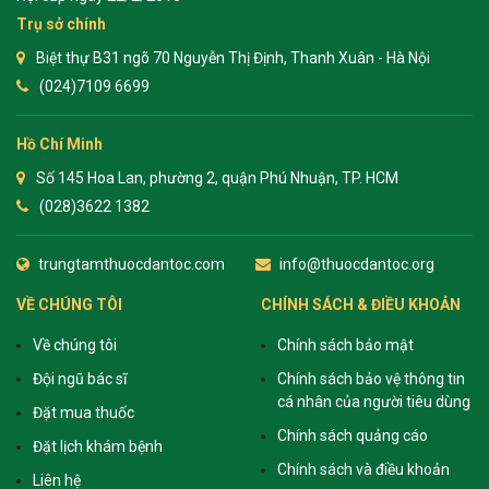
Trụ sở chính
Biệt thự B31 ngõ 70 Nguyễn Thị Định, Thanh Xuân - Hà Nội
(024)7109 6699
Hồ Chí Minh
Số 145 Hoa Lan, phường 2, quận Phú Nhuận, TP. HCM
(028)3622 1382
trungtamthuocdantoc.com
info@thuocdantoc.org
VỀ CHÚNG TÔI
CHÍNH SÁCH & ĐIỀU KHOẢN
Về chúng tôi
Chính sách bảo mật
Đội ngũ bác sĩ
Chính sách bảo vệ thông tin
cá nhân của người tiêu dùng
Đặt mua thuốc
Chính sách quảng cáo
Đặt lịch khám bệnh
Chính sách và điều khoản
Liên hệ