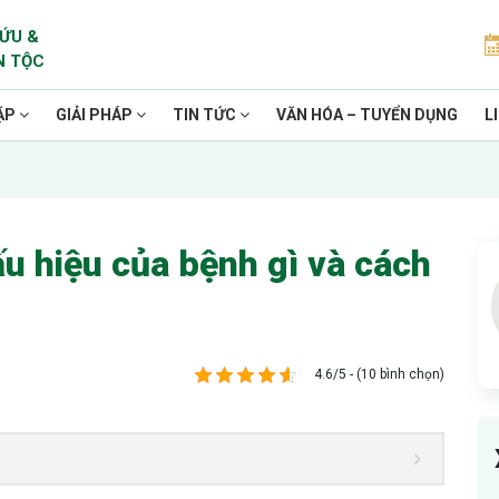
ỨU &
N TỘC
ẶP
GIẢI PHÁP
TIN TỨC
VĂN HÓA – TUYỂN DỤNG
L
ấu hiệu của bệnh gì và cách
4.6/5 - (10 bình chọn)