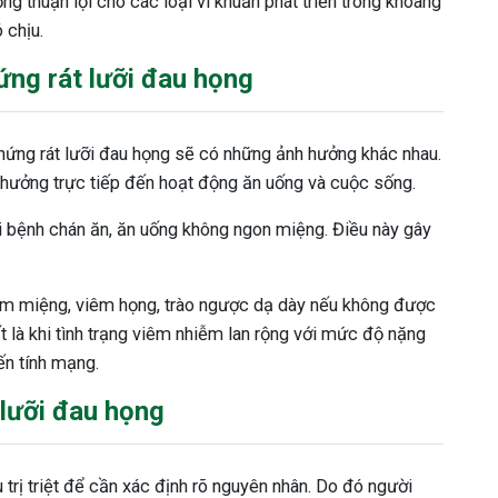
g thuận lợi cho các loại vi khuẩn phát triển trong khoang
 chịu.
ng rát lưỡi đau họng
chứng rát lưỡi đau họng sẽ có những ảnh hưởng khác nhau.
 hưởng trực tiếp đến hoạt động ăn uống và cuộc sống.
i bệnh chán ăn, ăn uống không ngon miệng. Điều này gây
nấm miệng, viêm họng, trào ngược dạ dày nếu không được
t là khi tình trạng viêm nhiễm lan rộng với mức độ nặng
đến tính mạng.
 lưỡi đau họng
 trị triệt để cần xác định rõ nguyên nhân. Do đó người