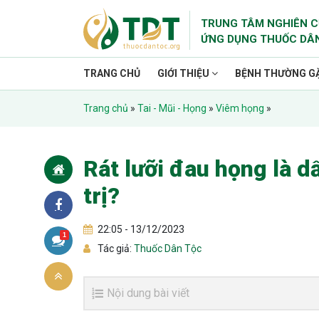
TRUNG TÂM NGHIÊN C
ỨNG DỤNG THUỐC DÂ
TRANG CHỦ
GIỚI THIỆU
BỆNH THƯỜNG G
Trang chủ
»
Tai - Mũi - Họng
»
Viêm họng
»
Rát lưỡi đau họng là d
trị?
22:05 - 13/12/2023
1
Tác giả:
Thuốc Dân Tộc
Nội dung bài viết