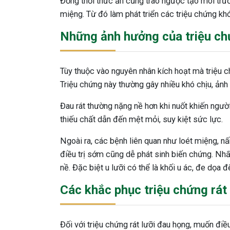
Đồng thời thức ăn cũng trào ngược tạo môi trườn
miệng. Từ đó làm phát triển các triệu chứng khó
Những ảnh hưởng của triệu chứ
Tùy thuộc vào nguyên nhân kích hoạt mà triệu 
Triệu chứng này thường gây nhiều khó chịu, ảnh
Đau rát thường nặng nề hơn khi nuốt khiến ngườ
thiếu chất dẫn đến mệt mỏi, suy kiệt sức lực.
Ngoài ra, các bệnh liên quan như loét miệng, 
điều trị sớm cũng dễ phát sinh biến chứng. Nhấ
nề. Đặc biệt u lưỡi có thể là khối u ác, đe dọa 
Các khắc phục triệu chứng rát
Đối với triệu chứng rát lưỡi đau họng, muốn điều