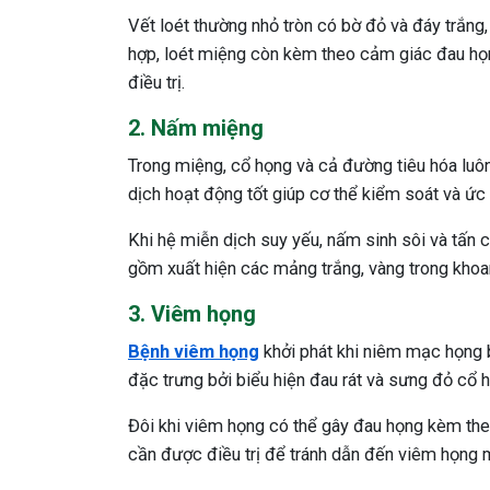
Vết loét thường nhỏ tròn có bờ đỏ và đáy trắng,
hợp, loét miệng còn kèm theo cảm giác đau họn
điều trị.
2. Nấm miệng
Trong miệng, cổ họng và cả đường tiêu hóa luô
dịch hoạt động tốt giúp cơ thể kiểm soát và ức 
Khi hệ miễn dịch suy yếu, nấm sinh sôi và tấn
gồm xuất hiện các mảng trắng, vàng trong khoan
3. Viêm họng
Bệnh viêm họng
khởi phát khi niêm mạc họng b
đặc trưng bởi biểu hiện đau rát và sưng đỏ cổ 
Đôi khi viêm họng có thể gây đau họng kèm theo 
cần được điều trị để tránh dẫn đến viêm họng m