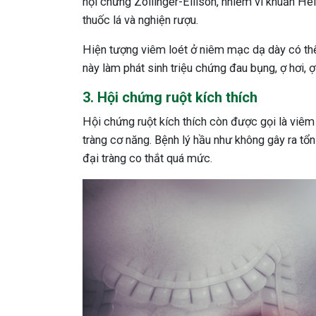
hội chứng Zollinger-Ellison, nhiễm vi khuẩn Hel
thuốc lá và nghiện rượu.
Hiện tượng viêm loét ở niêm mạc dạ dày có thể k
này làm phát sinh triệu chứng đau bụng, ợ hơi, ợ
3. Hội chứng ruột kích thích
Hội chứng ruột kích thích còn được gọi là viêm 
tràng cơ năng. Bệnh lý hầu như không gây ra tổ
đại tràng co thắt quá mức.