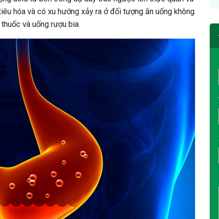
 tiêu hóa và có xu hướng xảy ra ở đối tượng ăn uống không
 thuốc và uống rượu bia.