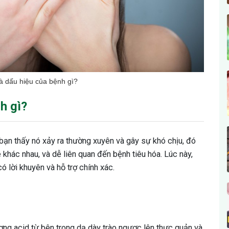
là dấu hiệu của bệnh gì?
h gì?
 bạn thấy nó xảy ra thường xuyên và gây sự khó chịu, đó
 khác nhau, và dễ liên quan đến bệnh tiêu hóa. Lúc này,
ó lời khuyên và hỗ trợ chính xác.
ợng acid từ bên trong dạ dày trào ngược lên thực quản và