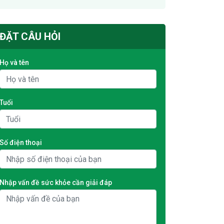
ĐẶT CÂU HỎI
Họ và tên
Tuổi
Số điện thoại
Nhập vấn đề sức khỏe cần giải đáp