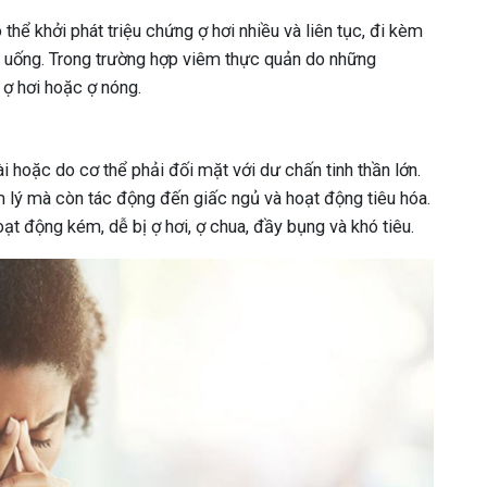
hể khởi phát triệu chứng ợ hơi nhiều và liên tục, đi kèm
ăn uống. Trong trường hợp viêm thực quản do những
 ợ hơi hoặc ợ nóng.
i hoặc do cơ thể phải đối mặt với dư chấn tinh thần lớn.
m lý mà còn tác động đến giấc ngủ và hoạt động tiêu hóa.
ạt động kém, dễ bị ợ hơi, ợ chua, đầy bụng và khó tiêu.