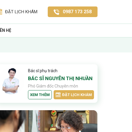
0987 173 258
ĐẶT LỊCH KHÁM
IÊN HỆ
Bác sĩ phụ trách
BÁC SĨ NGUYỄN THỊ NHUẦN
Phó Giám đốc Chuyên môn
XEM THÊM
ĐẶT LỊCH KHÁM