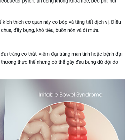
icobacter pylori, ăn uống không khoa học, béo phì, hút
ích thích cơ quan này co bóp và tăng tiết dịch vị. Điều
 chua, đầy bụng, khó tiêu, buồn nôn và ói mửa.
đại tràng co thắt, viêm đại tràng mãn tính hoặc bệnh đại
n thương thực thể nhưng có thể gây đau bụng dữ dội do