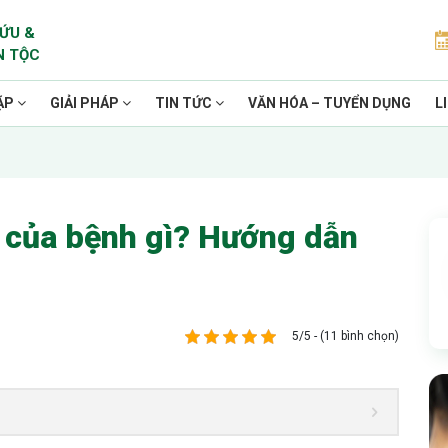
ỨU &
N TỘC
ẶP
GIẢI PHÁP
TIN TỨC
VĂN HÓA – TUYỂN DỤNG
L
u của bệnh gì? Hướng dẫn
5/5 - (11 bình chọn)