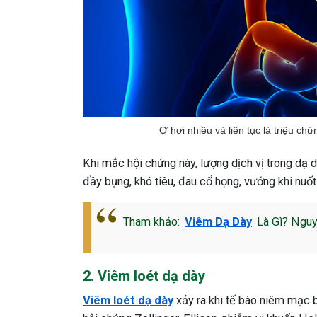
Ợ hơi nhiều và liên tục là triệu c
Khi mắc hội chứng này, lượng dịch vị trong dạ d
đầy bụng, khó tiêu, đau cổ họng, vướng khi nuố
Tham khảo:
Viêm Dạ Dày
Là Gì? Nguyê
2. Viêm loét dạ dày
Viêm loét dạ dày
xảy ra khi tế bào niêm mạc b