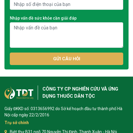
Nhập vấn đề sức khỏe cần giải đáp
GỬI CÂU HỎI
CÔNG TY CP NGHIÊN CỨU VÀ ỨNG
DỤNG THUỐC DÂN TỘC
Giấy ĐKKD số: 0313656992 do Sở kế hoạch đầu tư thành phố Hà
Nội cấp ngày 22/2/2016
Trụ sở chính
Biệt thự B31 ngõ 70 Nguyễn Thị Định, Thanh Xuân - Hà Nội