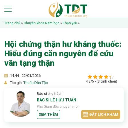
Trang chủ
»
Chuyên khoa Nam học
»
Thận yếu
»
Hội chứng thận hư kháng thuốc:
Hiểu đúng căn nguyên để cứu
vãn tạng thận
14:44 - 22/01/2026
4.3/5 - (3 bình chọn)
Tác giả:
Thuốc Dân Tộc
Bác sĩ phụ trách
BÁC SĨ LÊ HỮU TUẤN
Phó Giám đốc chuyên môn
XEM THÊM
ĐẶT LỊCH KHÁM