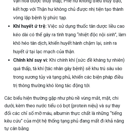
vận hóa được thủy thấp, Phế hư không điều thủy đạo,
kết hợp với Thận hư không chủ được nhị tiện tạo thành
vòng lặp bệnh lý phức tạp.
Khí huyết ứ trệ:
Việc sử dụng thuốc tân dược liều cao
kéo dài có thể gây ra tình trạng “nhiệt độc nội sinh”, làm
khô héo tân dịch, khiến huyết hành chậm lại, sinh ra
huyết ứ tại lạc mạch của thận.
Chính khí suy vi:
Khi chính khí (sức đề kháng tự nhiên)
quá thấp, tà khí (tác nhân gây bệnh) sẽ khu trú sâu vào
trong xương tủy và tạng phủ, khiến các biện pháp điều
trị thông thường khó lòng tác động tới.
Các biểu hiện thường gặp như phù nề vùng mắt, mặt, chi
dưới, kèm theo nước tiểu có bọt (protein niệu) và sự thay
đổi các chỉ số mỡ máu, albumin thực chất là những “tiếng
kêu cứu” của một hệ thống tạng phủ đang mất đi khả năng
tự cân bằng.