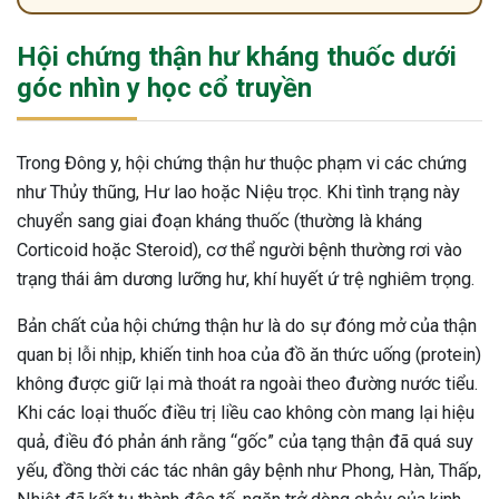
Hội chứng thận hư kháng thuốc dưới
góc nhìn y học cổ truyền
Trong Đông y, hội chứng thận hư thuộc phạm vi các chứng
như Thủy thũng, Hư lao hoặc Niệu trọc. Khi tình trạng này
chuyển sang giai đoạn kháng thuốc (thường là kháng
Corticoid hoặc Steroid), cơ thể người bệnh thường rơi vào
trạng thái âm dương lưỡng hư, khí huyết ứ trệ nghiêm trọng.
Bản chất của hội chứng thận hư là do sự đóng mở của thận
quan bị lỗi nhịp, khiến tinh hoa của đồ ăn thức uống (protein)
không được giữ lại mà thoát ra ngoài theo đường nước tiểu.
Khi các loại thuốc điều trị liều cao không còn mang lại hiệu
quả, điều đó phản ánh rằng “gốc” của tạng thận đã quá suy
ừng Sau Sinh Có Tự Khỏi
yếu, đồng thời các tác nhân gây bệnh như Phong, Hàn, Thấp,
ng? Thông Tin Cần Biết