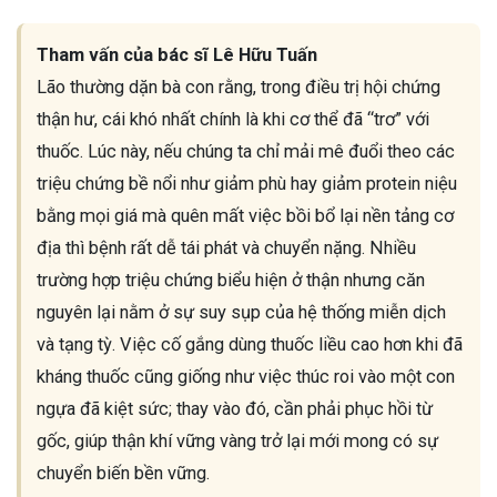
Tham vấn của bác sĩ Lê Hữu Tuấn
Lão thường dặn bà con rằng, trong điều trị hội chứng
thận hư, cái khó nhất chính là khi cơ thể đã “trơ” với
thuốc. Lúc này, nếu chúng ta chỉ mải mê đuổi theo các
triệu chứng bề nổi như giảm phù hay giảm protein niệu
bằng mọi giá mà quên mất việc bồi bổ lại nền tảng cơ
địa thì bệnh rất dễ tái phát và chuyển nặng. Nhiều
trường hợp triệu chứng biểu hiện ở thận nhưng căn
nguyên lại nằm ở sự suy sụp của hệ thống miễn dịch
và tạng tỳ. Việc cố gắng dùng thuốc liều cao hơn khi đã
kháng thuốc cũng giống như việc thúc roi vào một con
ngựa đã kiệt sức; thay vào đó, cần phải phục hồi từ
gốc, giúp thận khí vững vàng trở lại mới mong có sự
chuyển biến bền vững.