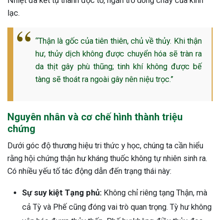
Nhiệt đã kết tụ thành độc tố, ngăn trở dòng chảy của kinh
ng sau sinh là tình trạng viêm da
lạc.
tính phổ biến, khiến đôi bàn tay,
chân của chị em trở nên khô...
“Thận là gốc của tiên thiên, chủ về thủy. Khi thận
hư, thủy dịch không được chuyển hóa sẽ tràn ra
da thịt gây phù thũng; tinh khí không được bế
tàng sẽ thoát ra ngoài gây nên niệu trọc.”
Nguyên nhân và cơ chế hình thành triệu
chứng
Dưới góc độ thương hiệu tri thức y học, chúng ta cần hiểu
rằng hội chứng thận hư kháng thuốc không tự nhiên sinh ra.
Có nhiều yếu tố tác động dẫn đến trạng thái này:
Sự suy kiệt Tạng phủ:
Không chỉ riêng tạng Thận, mà
cả Tỳ và Phế cũng đóng vai trò quan trọng. Tỳ hư không