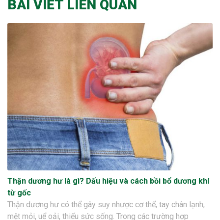
BÀI VIẾT LIÊN QUAN
Thận dương hư là gì? Dấu hiệu và cách bồi bổ dương khí
từ gốc
Thận dương hư có thể gây suy nhược cơ thể, tay chân lạnh,
mệt mỏi, uể oải, thiếu sức sống. Trong các trường hợp