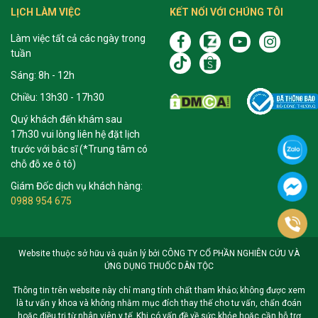
LỊCH LÀM VIỆC
KẾT NỐI VỚI CHÚNG TÔI
Làm việc tất cả các ngày trong
tuần
Sáng: 8h - 12h
Chiều: 13h30 - 17h30
Quý khách đến khám sau
17h30 vui lòng liên hệ đặt lịch
trước với bác sĩ (*Trung tâm có
chỗ đỗ xe ô tô)
Giám Đốc dịch vụ khách hàng:
0988 954 675
Website thuộc sở hữu và quản lý bởi CÔNG TY CỔ PHẦN NGHIÊN CỨU VÀ
ỨNG DỤNG THUỐC DÂN TỘC
Thông tin trên website này chỉ mang tính chất tham khảo; không được xem
là tư vấn y khoa và không nhằm mục đích thay thế cho tư vấn, chẩn đoán
hoặc điều trị từ nhân viên y tế. Khi có vấn đề về sức khỏe hoặc cần hỗ trợ