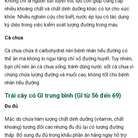
Không chỉ là nguồn sắt tuyệt vời, lựu còn giúp cung cấp
nhiều khoáng chất và chất dinh dưỡng khác có lợi cho sức
khỏe. Nhiều nghiên cứu cho biết, nước ép lựu có tác dụng
kỳ diệu trong việc kiểm soát lượng đường trong máu.
Cà chua
Cà chua chứa ít carbohydrat nên bệnh nhân tiểu đường có
thể ăn mà không lo ngại tăng chỉ số đường huyết. Tuy nhiên,
bạn chỉ nên ăn cà chua sống, tránh dùng nước sốt cà chua vì
chúng chứa lượng đường và muối cao, không tốt cho bệnh
nhân tiểu đường.
Trái cây có GI trung bình (GI từ 56 đến 69)
Đu đủ
Mặc dù chứa hàm lượng chất dinh dưỡng (vitamin, chất
khoáng) tương đối cao nhưng đu đủ lại có lượng đường
thấp. Bổ sung đu đủ trong khẩu phần ăn hằng ngày hỗ trợ