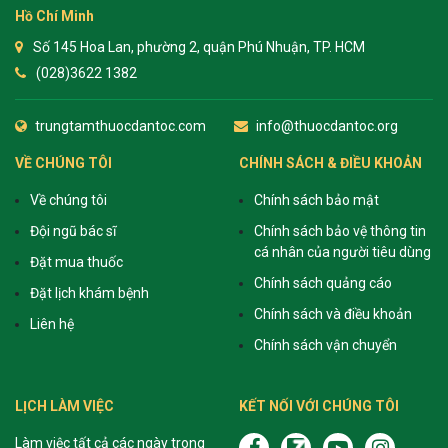
Hồ Chí Minh
Số 145 Hoa Lan, phường 2, quận Phú Nhuận, TP. HCM
(028)3622 1382
trungtamthuocdantoc.com
info@thuocdantoc.org
VỀ CHÚNG TÔI
CHÍNH SÁCH & ĐIỀU KHOẢN
Về chúng tôi
Chính sách bảo mật
Đội ngũ bác sĩ
Chính sách bảo vệ thông tin
cá nhân của người tiêu dùng
Đặt mua thuốc
Chính sách quảng cáo
Đặt lịch khám bệnh
Chính sách và điều khoản
Liên hệ
Chính sách vận chuyển
LỊCH LÀM VIỆC
KẾT NỐI VỚI CHÚNG TÔI
Làm việc tất cả các ngày trong