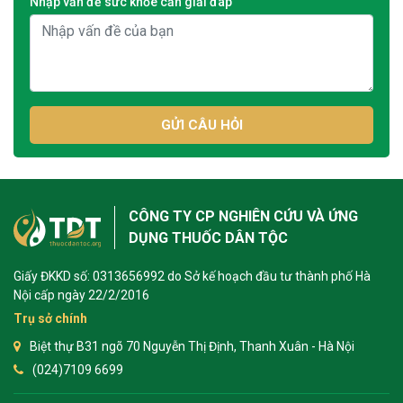
Nhập vấn đề sức khỏe cần giải đáp
GỬI CÂU HỎI
CÔNG TY CP NGHIÊN CỨU VÀ ỨNG
DỤNG THUỐC DÂN TỘC
Giấy ĐKKD số: 0313656992 do Sở kế hoạch đầu tư thành phố Hà
Nội cấp ngày 22/2/2016
Trụ sở chính
Biệt thự B31 ngõ 70 Nguyễn Thị Định, Thanh Xuân - Hà Nội
(024)7109 6699