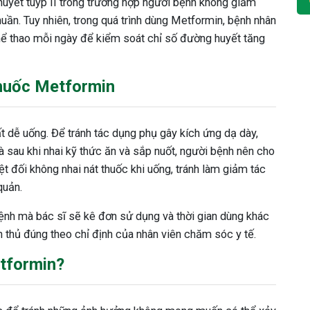
uyết tuýp II trong trường hợp người bệnh không giảm
ần. Tuy nhiên, trong quá trình dùng Metformin, bệnh nhân
thể thao mỗi ngày để kiểm soát chỉ số đường huyết tăng
thuốc Metformin
 dễ uống. Để tránh tác dụng phụ gây kích ứng dạ dày,
à sau khi nhai kỹ thức ăn và sắp nuốt, người bệnh nên cho
t đối không nhai nát thuốc khi uống, tránh làm giảm tác
quản.
bệnh mà bác sĩ sẽ kê đơn sử dụng và thời gian dùng khác
n thủ đúng theo chỉ định của nhân viên chăm sóc y tế.
tformin?