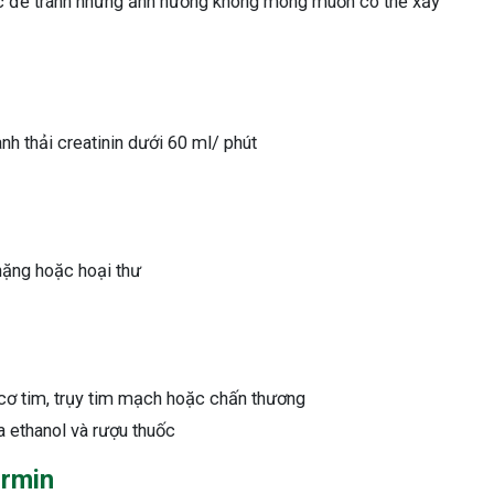
c để tránh những ảnh hưởng không mong muốn có thể xảy
nh thải creatinin dưới 60 ml/ phút
nặng hoặc hoại thư
 cơ tim, trụy tim mạch hoặc chấn thương
 ethanol và rượu thuốc
ormin