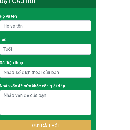
ĐẶT CÂU HỎI
Họ và tên
Tuổi
Số điện thoại
Nhập vấn đề sức khỏe cần giải đáp
GỬI CÂU HỎI