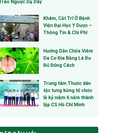
Trào Ngược Dạ Dày
Khám, Cắt Trĩ Ở Bệnh
Viện Đại Học Y Dược –
Thông Tin & Chi Phí
Hướng Dẫn Chữa Viêm
Da Cơ Địa Bằng Lá Đu
Đủ Đúng Cách
Trung tâm Thuốc dân
tộc tưng bừng tổ chức
lễ kỷ niệm 6 năm thành
lập CS Hồ Chí Minh