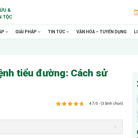
ỨU &
N TỘC
ẶP
GIẢI PHÁP
TIN TỨC
VĂN HÓA – TUYỂN DỤNG
L
ệnh tiểu đường: Cách sử
4.7/5 - (3 bình chọn)