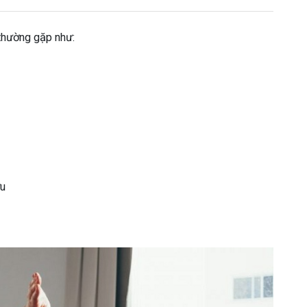
thường gặp như:
ợu