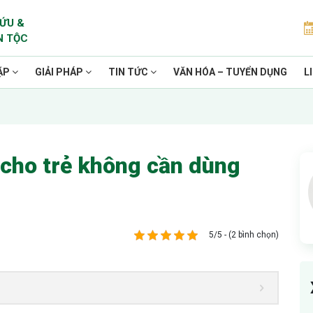
ỨU &
N TỘC
ẶP
GIẢI PHÁP
TIN TỨC
VĂN HÓA – TUYỂN DỤNG
L
 cho trẻ không cần dùng
5/5 - (2 bình chọn)