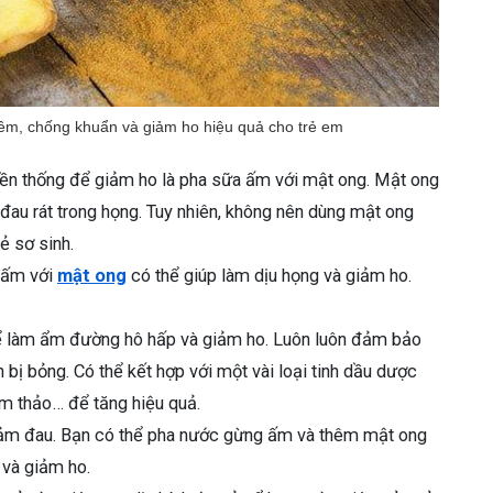
iêm, chống khuẩn và giảm ho hiệu quả cho trẻ em
uyền thống để giảm ho là pha sữa ấm với mật ong. Mật ong
đau rát trong họng. Tuy nhiên, không nên dùng mật ong
ẻ sơ sinh.
 ấm với
mật ong
có thể giúp làm dịu họng và giảm ho.
i để làm ẩm đường hô hấp và giảm ho. Luôn luôn đảm bảo
 bị bỏng. Có thể kết hợp với một vài loại tinh dầu dược
cam thảo… để tăng hiệu quả.
iảm đau. Bạn có thể pha nước gừng ấm và thêm mật ong
 và giảm ho.