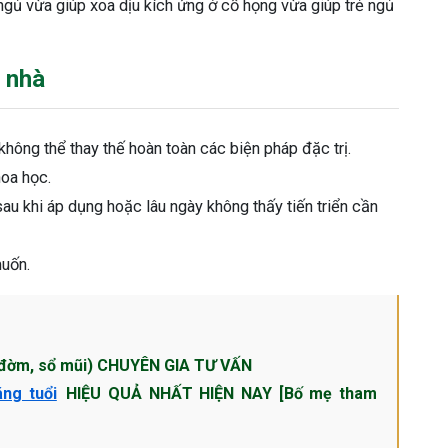
 ngủ vừa giúp xoa dịu kích ứng ở cổ họng vừa giúp trẻ ngủ
i nhà
không thể thay thế hoàn toàn các biện pháp đặc trị.
hoa học.
u khi áp dụng hoặc lâu ngày không thấy tiến triển cần
muốn.
đờm, sổ mũi) CHUYÊN GIA TƯ VẤN
áng tuổi
HIỆU QUẢ NHẤT HIỆN NAY [Bố mẹ tham