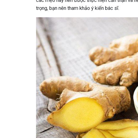
các mẹo này nên được thực hiện cẩn thận và nếu
trọng, bạn nên tham khảo ý kiến ​​bác sĩ.