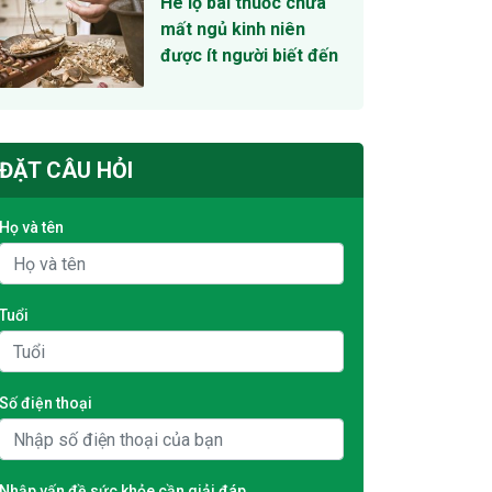
Hé lộ bài thuốc chữa
mất ngủ kinh niên
được ít người biết đến
ĐẶT CÂU HỎI
Họ và tên
Tuổi
Số điện thoại
Nhập vấn đề sức khỏe cần giải đáp