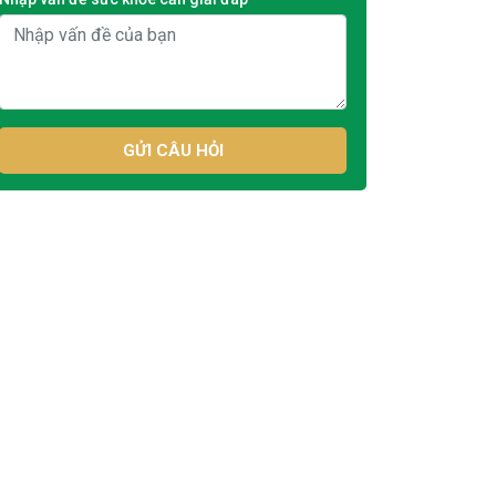
GỬI CÂU HỎI