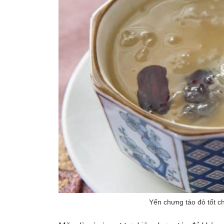
Yến chưng táo đỏ tốt c