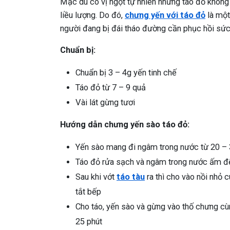
Mặc dù có vị ngọt tự nhiên nhưng táo đỏ khôn
liều lượng. Do đó,
chưng yến với táo đỏ
là một
người đang bị đái tháo đường cần phục hồi sức 
Chuẩn bị:
Chuẩn bị 3 – 4g yến tinh chế
Táo đỏ từ 7 – 9 quả
Vài lát gừng tươi
Hướng dẫn chưng yến sào táo đỏ:
Yến sào mang đi ngâm trong nước từ 20 – 3
Táo đỏ rửa sạch và ngâm trong nước ấm đ
Sau khi vớt
táo tàu
ra thì cho vào nồi nhỏ c
tắt bếp
Cho táo, yến sào và gừng vào thố chưng cù
25 phút