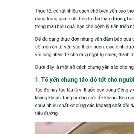
Thực tế, có rất nhiều cách chế biến yến sào t
đang trong quá trình điều trị đái tháo đường,
trong máu hiệu quả, hạn chế bệnh lý tiến triển 
Để đa dạng thực đơn nhưng vẫn đảm bảo quá trì
số món ăn từ yến sào thơm ngon, giàu dinh dư
với long nhãn để cho ra vị ngọt tự nhiên, thanh m
Dưới đây là một số cách chưng yến sào cho ng
1. Tổ yến chưng táo đỏ tốt cho người
Táo đỏ hay táo tàu là vị thuốc quý trong Đông y 
kháng khuẩn, tăng cường sức đề kháng. Bên cạ
chứa nhiều chất xơ cùng các khoáng chất dồi dà
tiểu đường.