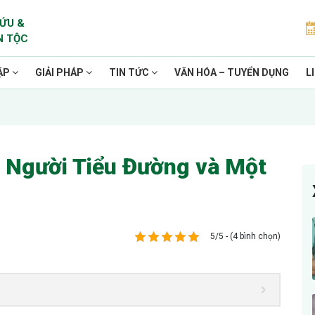
ỨU &
N TỘC
ẶP
GIẢI PHÁP
TIN TỨC
VĂN HÓA – TUYỂN DỤNG
L
 Người Tiểu Đường và Một
5/5 - (4 bình chọn)