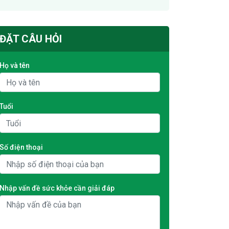
ĐẶT CÂU HỎI
Họ và tên
Tuổi
Số điện thoại
Nhập vấn đề sức khỏe cần giải đáp