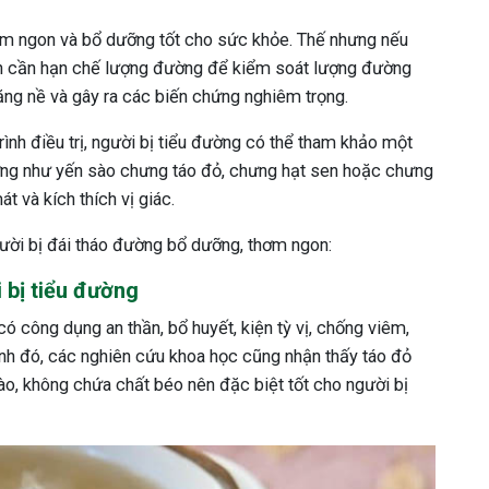
hơm ngon và bổ dưỡng tốt cho sức khỏe. Thế nhưng nếu
 bạn cần hạn chế lượng đường để kiểm soát lượng đường
nặng nề và gây ra các biến chứng nghiêm trọng.
nh điều trị, người bị tiểu đường có thể tham khảo một
ỡng như yến sào chưng táo đỏ, chưng hạt sen hoặc chưng
át và kích thích vị giác.
ười bị đái tháo đường bổ dưỡng, thơm ngon:
 bị tiểu đường
có công dụng an thần, bổ huyết, kiện tỳ vị, chống viêm,
nh đó, các nghiên cứu khoa học cũng nhận thấy táo đỏ
o, không chứa chất béo nên đặc biệt tốt cho người bị