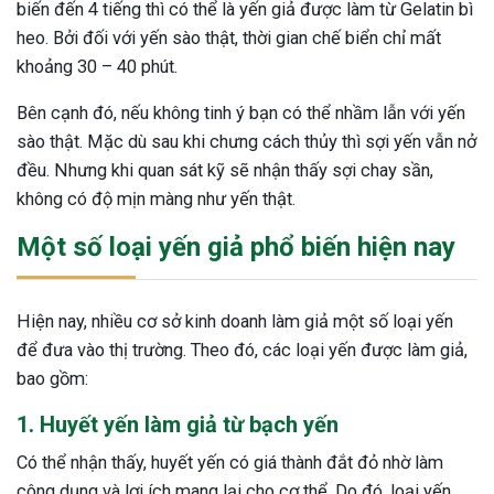
biến đến 4 tiếng thì có thể là yến giả được làm từ Gelatin bì
heo. Bởi đối với yến sào thật, thời gian chế biển chỉ mất
khoảng 30 – 40 phút.
Bên cạnh đó, nếu không tinh ý bạn có thể nhầm lẫn với yến
sào thật. Mặc dù sau khi chưng cách thủy thì sợi yến vẫn nở
đều. Nhưng khi quan sát kỹ sẽ nhận thấy sợi chay sần,
không có độ mịn màng như yến thật.
Một số loại yến giả phổ biến hiện nay
Hiện nay, nhiều cơ sở kinh doanh làm giả một số loại yến
để đưa vào thị trường. Theo đó, các loại yến được làm giả,
bao gồm:
1. Huyết yến làm giả từ bạch yến
Có thể nhận thấy, huyết yến có giá thành đắt đỏ nhờ làm
công dụng và lợi ích mang lại cho cơ thể. Do đó, loại yến