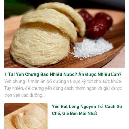
1 Tai Yến Chưng Bao Nhiêu Nước? Ăn Được Nhiêu Lần?
Yến chưng là món ăn bổ dưỡng và cực kỳ tốt cho sức khỏe.
Tuy nhiên, để chưng yến đúng cách, thơm ngon và giữ được
trọn vẹn các dưỡng…
Yến Rút Lông Nguyên Tổ: Cách Sơ
Chế, Giá Bán Mới Nhất