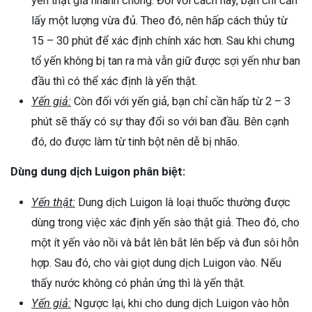
yến thật giả nhanh chóng. Đối với cách này, bạn chỉ cần
lấy một lượng vừa đủ. Theo đó, nên hấp cách thủy từ
15 – 30 phút để xác định chính xác hơn. Sau khi chưng
tổ yến không bị tan ra mà vẫn giữ được sợi yến như ban
đầu thì có thể xác định là yến thật.
Yến giả:
Còn đối với yến giả, bạn chỉ cần hấp từ 2 – 3
phút sẽ thấy có sự thay đổi so với ban đầu. Bên cạnh
đó, do được làm từ tinh bột nên dễ bị nhão.
Dùng dung dịch Luigon phân biệt:
Yến thật:
Dung dịch Luigon là loại thuốc thường được
dùng trong việc xác định yến sào thật giả. Theo đó, cho
một ít yến vào nồi và bắt lên bắt lên bếp và đun sôi hỗn
hợp. Sau đó, cho vài giọt dung dịch Luigon vào. Nếu
thấy nước không có phản ứng thì là yến thật.
Yến giả:
Ngược lại, khi cho dung dịch Luigon vào hỗn