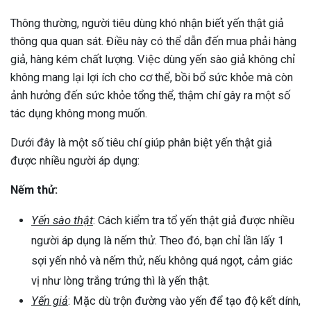
Thông thường, người tiêu dùng khó nhận biết yến thật giả
thông qua quan sát. Điều này có thể dẫn đến mua phải hàng
giả, hàng kém chất lượng. Việc dùng yến sào giả không chỉ
không mang lại lợi ích cho cơ thể, bồi bổ sức khỏe mà còn
ảnh hưởng đến sức khỏe tổng thể, thậm chí gây ra một số
tác dụng không mong muốn.
Dưới đây là một số tiêu chí giúp phân biệt yến thật giả
được nhiều người áp dụng:
Nếm thử:
Yến sào thật
: Cách kiểm tra tổ yến thật giả được nhiều
người áp dụng là nếm thử. Theo đó, bạn chỉ lần lấy 1
sợi yến nhỏ và nếm thử, nếu không quá ngọt, cảm giác
vị như lòng trắng trứng thì là yến thật.
ừng Sau Sinh Có Tự Khỏi
Yến giả
: Mặc dù trộn đường vào yến để tạo độ kết dính,
ng? Thông Tin Cần Biết