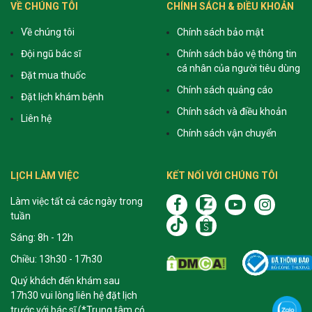
VỀ CHÚNG TÔI
CHÍNH SÁCH & ĐIỀU KHOẢN
Về chúng tôi
Chính sách bảo mật
Đội ngũ bác sĩ
Chính sách bảo vệ thông tin
cá nhân của người tiêu dùng
Đặt mua thuốc
Chính sách quảng cáo
Đặt lịch khám bệnh
Chính sách và điều khoản
Liên hệ
Chính sách vận chuyển
LỊCH LÀM VIỆC
KẾT NỐI VỚI CHÚNG TÔI
Làm việc tất cả các ngày trong
tuần
Sáng: 8h - 12h
Chiều: 13h30 - 17h30
Quý khách đến khám sau
17h30 vui lòng liên hệ đặt lịch
trước với bác sĩ (*Trung tâm có