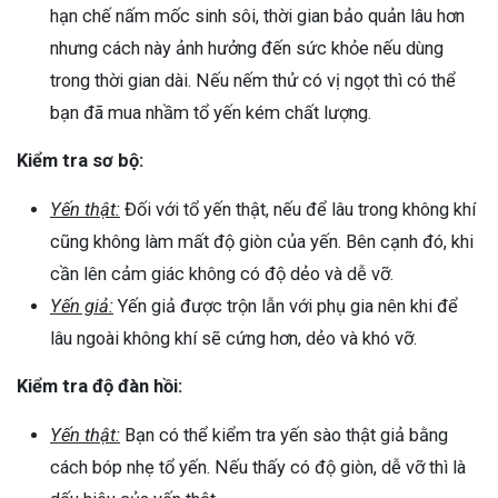
hạn chế nấm mốc sinh sôi, thời gian bảo quản lâu hơn
ng sau sinh là tình trạng viêm da
nhưng cách này ảnh hưởng đến sức khỏe nếu dùng
tính phổ biến, khiến đôi bàn tay,
trong thời gian dài. Nếu nếm thử có vị ngọt thì có thể
chân của chị em trở nên khô...
bạn đã mua nhầm tổ yến kém chất lượng.
Kiểm tra sơ bộ:
Yến thật:
Đối với tổ yến thật, nếu để lâu trong không khí
cũng không làm mất độ giòn của yến. Bên cạnh đó, khi
cần lên cảm giác không có độ dẻo và dễ vỡ.
Yến giả:
Yến giả được trộn lẫn với phụ gia nên khi để
lâu ngoài không khí sẽ cứng hơn, dẻo và khó vỡ.
Kiểm tra độ đàn hồi:
Yến thật:
Bạn có thể kiểm tra yến sào thật giả bằng
cách bóp nhẹ tổ yến. Nếu thấy có độ giòn, dễ vỡ thì là