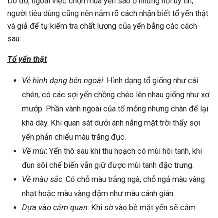
Do đó, ngoài việc chọn mua yến sào ở những nơi uy tín,
người tiêu dùng cũng nên nắm rõ cách nhận biết tổ yến thật
và giả để tự kiểm tra chất lượng của yến bằng các cách
sau:
Tổ yến thật
Về hình dạng bên ngoài
: Hình dạng tổ giống như cái
chén, có các sợi yến chồng chéo lên nhau giống như xơ
mướp. Phần vành ngoài của tổ mỏng nhưng chân đế lại
khá dày. Khi quan sát dưới ánh nắng mặt trời thấy sợi
yến phản chiếu màu trắng đục.
Về mùi
: Yến thô sau khi thu hoạch có mùi hôi tanh, khi
đun sôi chế biến vẫn giữ được mùi tanh đặc trưng.
Về màu sắc
: Có chỗ màu trắng ngà, chỗ ngả màu vàng
nhạt hoặc màu vàng đậm như màu cánh gián.
Dựa vào cảm quan
: Khi sờ vào bề mặt yến sẽ cảm