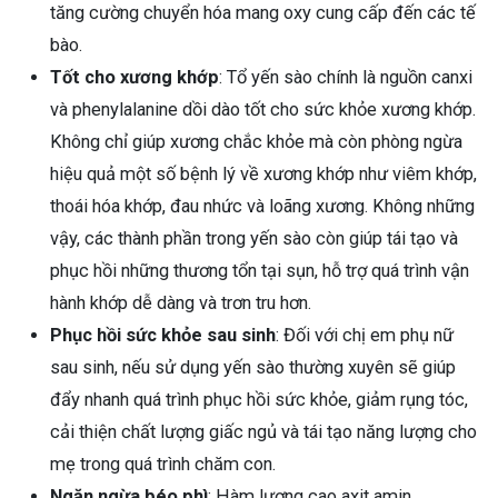
tăng cường chuyển hóa mang oxy cung cấp đến các tế
bào.
Tốt cho xương khớp
: Tổ yến sào chính là nguồn canxi
và phenylalanine dồi dào tốt cho sức khỏe xương khớp.
Không chỉ giúp xương chắc khỏe mà còn phòng ngừa
hiệu quả một số bệnh lý về xương khớp như viêm khớp,
thoái hóa khớp, đau nhức và loãng xương. Không những
vậy, các thành phần trong yến sào còn giúp tái tạo và
phục hồi những thương tổn tại sụn, hỗ trợ quá trình vận
hành khớp dễ dàng và trơn tru hơn.
Phục hồi sức khỏe sau sinh
: Đối với chị em phụ nữ
sau sinh, nếu sử dụng yến sào thường xuyên sẽ giúp
đẩy nhanh quá trình phục hồi sức khỏe, giảm rụng tóc,
cải thiện chất lượng giấc ngủ và tái tạo năng lượng cho
mẹ trong quá trình chăm con.
Ngăn ngừa béo phì
: Hàm lượng cao axit amin