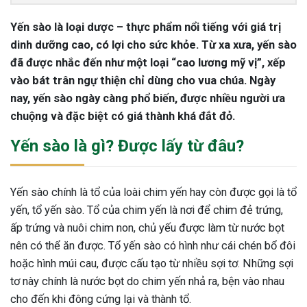
Yến sào là loại dược – thực phẩm nổi tiếng với giá trị
dinh dưỡng cao, có lợi cho sức khỏe. Từ xa xưa, yến sào
đã được nhắc đến như một loại “cao lương mỹ vị”, xếp
vào bát trân ngự thiện chỉ dùng cho vua chúa. Ngày
nay, yến sào ngày càng phổ biến, được nhiều người ưa
chuộng và đặc biệt có giá thành khá đắt đỏ.
Yến sào là gì? Được lấy từ đâu?
Yến sào chính là tổ của loài chim yến hay còn được gọi là tổ
yến, tổ yến sào. Tổ của chim yến là nơi để chim đẻ trứng,
ấp trứng và nuôi chim non, chủ yếu được làm từ nước bọt
nên có thể ăn được. Tổ yến sào có hình như cái chén bổ đôi
hoặc hình múi cau, được cấu tạo từ nhiều sợi tơ. Những sợi
tơ này chính là nước bọt do chim yến nhả ra, bện vào nhau
cho đến khi đông cứng lại và thành tổ.