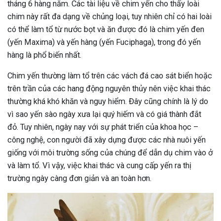
tháng 6 hàng năm. Các tài liệu về chim yến cho thấy loài
chim này rất đa dạng về chủng loại, tuy nhiên chỉ có hai loài
có thể làm tổ từ nước bọt và ăn được đó là chim yến đen
(yến Maxima) và yến hàng (yến Fuciphaga), trong đó yến
hàng là phổ biến nhất.
Chim yến thường làm tổ trên các vách đá cao sát biển hoặc
trên trần của các hang động nguyên thủy nên việc khai thác
thường khá khó khăn và nguy hiểm. Đây cũng chính là lý do
vì sao yến sào ngày xưa lại quý hiếm và có giá thành đắt
đỏ. Tuy nhiên, ngày nay với sự phát triển của khoa học –
công nghệ, con người đã xây dựng được các nhà nuôi yến
giống với môi trường sống của chúng để dẫn dụ chim vào ở
và làm tổ. Vì vậy, việc khai thác và cung cấp yến ra thị
trường ngày càng đơn giản và an toàn hơn.
ừng Sau Sinh Có Tự Khỏi
ng? Thông Tin Cần Biết