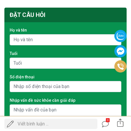
ĐẶT CÂU HỎI
Họ và tên
Tuổi
Số điện thoại
Nhập vấn đề sức khỏe cần giải đáp
0
Gọi
Viết bình luận ...
ĐẶT LỊCH KHÁM
điện