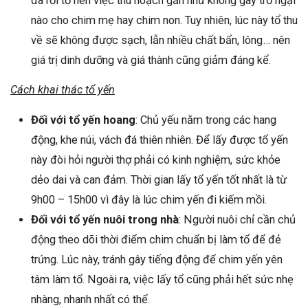
đã rời tổ nên việc thu hoạch gần như không gây trở ngại
nào cho chim mẹ hay chim non. Tuy nhiên, lúc này tổ thu
về sẽ không được sạch, lẫn nhiều chất bẩn, lông… nên
giá trị dinh dưỡng và giá thành cũng giảm đáng kể.
Cách khai thác tổ yến
Đối với tổ yến hoang
: Chủ yếu nằm trong các hang
động, khe núi, vách đá thiên nhiên. Để lấy được tổ yến
này đòi hỏi người thợ phải có kinh nghiệm, sức khỏe
dẻo dai và can đảm. Thời gian lấy tổ yến tốt nhất là từ
9h00 – 15h00 vì đây là lúc chim yến đi kiếm mồi.
Đối với tổ yến nuôi trong nhà
: Người nuôi chỉ cần chủ
động theo dõi thời điểm chim chuẩn bị làm tổ để đẻ
trứng. Lúc này, tránh gây tiếng động để chim yến yên
tâm làm tổ. Ngoài ra, việc lấy tổ cũng phải hết sức nhẹ
nhàng, nhanh nhất có thể.