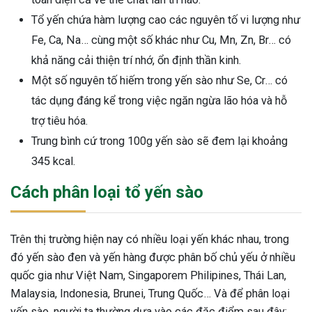
Tổ yến chứa hàm lượng cao các nguyên tố vi lượng như
Fe, Ca, Na… cùng một số khác như Cu, Mn, Zn, Br… có
khả năng cải thiện trí nhớ, ổn định thần kinh.
Một số nguyên tố hiếm trong yến sào như Se, Cr… có
tác dụng đáng kể trong việc ngăn ngừa lão hóa và hỗ
trợ tiêu hóa.
Trung bình cứ trong 100g yến sào sẽ đem lại khoảng
345 kcal.
Cách phân loại tổ yến sào
Trên thị trường hiện nay có nhiều loại yến khác nhau, trong
đó yến sào đen và yến hàng được phân bố chủ yếu ở nhiều
quốc gia như Việt Nam, Singaporem Philipines, Thái Lan,
Malaysia, Indonesia, Brunei, Trung Quốc… Và để phân loại
yến sào, người ta thường dựa vào các đặc điểm sau đây: