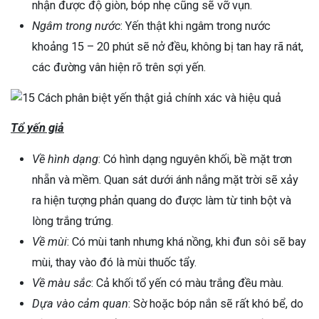
nhận được độ giòn, bóp nhẹ cũng sẽ vỡ vụn.
Ngâm trong nước
: Yến thật khi ngâm trong nước
khoảng 15 – 20 phút sẽ nở đều, không bị tan hay rã nát,
các đường vân hiện rõ trên sợi yến.
Tổ yến giả
Về hình dạng
: Có hình dạng nguyên khối, bề mặt trơn
nhẵn và mềm. Quan sát dưới ánh nắng mặt trời sẽ xảy
ra hiện tượng phản quang do được làm từ tinh bột và
lòng trắng trứng.
Về mùi
: Có mùi tanh nhưng khá nồng, khi đun sôi sẽ bay
mùi, thay vào đó là mùi thuốc tẩy.
Về màu sắc
: Cả khối tổ yến có màu trắng đều màu.
Dựa vào cảm quan
: Sờ hoặc bóp nắn sẽ rất khó bể, do