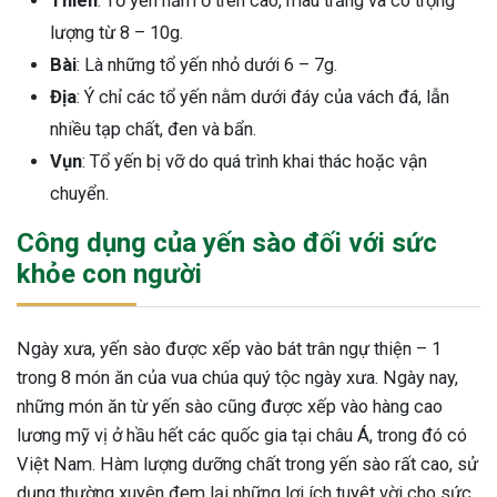
Thiên
: Tổ yến nằm ở trên cao, màu trắng và có trọng
lượng từ 8 – 10g.
Bài
: Là những tổ yến nhỏ dưới 6 – 7g.
Địa
: Ý chỉ các tổ yến nằm dưới đáy của vách đá, lẫn
nhiều tạp chất, đen và bẩn.
Vụn
: Tổ yến bị vỡ do quá trình khai thác hoặc vận
chuyển.
Công dụng của yến sào đối với sức
khỏe con người
Ngày xưa, yến sào được xếp vào bát trân ngự thiện – 1
trong 8 món ăn của vua chúa quý tộc ngày xưa. Ngày nay,
những món ăn từ yến sào cũng được xếp vào hàng cao
lương mỹ vị ở hầu hết các quốc gia tại châu Á, trong đó có
Việt Nam. Hàm lượng dưỡng chất trong yến sào rất cao, sử
dụng thường xuyên đem lại những lợi ích tuyệt vời cho sức