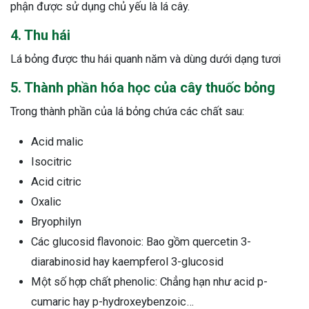
phận được sử dụng chủ yếu là lá cây.
ng sau sinh là tình trạng viêm da
4. Thu hái
tính phổ biến, khiến đôi bàn tay,
chân của chị em trở nên khô...
Lá bỏng được thu hái quanh năm và dùng dưới dạng tươi
5. Thành phần hóa học của cây thuốc bỏng
Trong thành phần của lá bỏng chứa các chất sau:
Acid malic
Isocitric
Acid citric
Oxalic
Bryophilyn
Các glucosid flavonoic: Bao gồm quercetin 3-
diarabinosid hay kaempferol 3-glucosid
Một số hợp chất phenolic: Chẳng hạn như acid p-
cumaric hay p-hydroxeybenzoic…