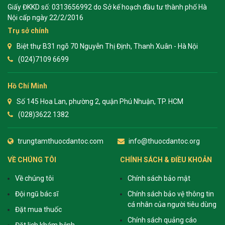
Giấy ĐKKD số: 0313656992 do Sở kế hoạch đầu tư thành phố Hà
Nội cấp ngày 22/2/2016
Trụ sở chính
Biệt thự B31 ngõ 70 Nguyễn Thị Định, Thanh Xuân - Hà Nội
(024)7109 6699
Hồ Chí Minh
Số 145 Hoa Lan, phường 2, quận Phú Nhuận, TP. HCM
(028)3622 1382
trungtamthuocdantoc.com
info@thuocdantoc.org
VỀ CHÚNG TÔI
CHÍNH SÁCH & ĐIỀU KHOẢN
Về chúng tôi
Chính sách bảo mật
Đội ngũ bác sĩ
Chính sách bảo vệ thông tin
cá nhân của người tiêu dùng
Đặt mua thuốc
Chính sách quảng cáo
Đặt lịch khám bệnh