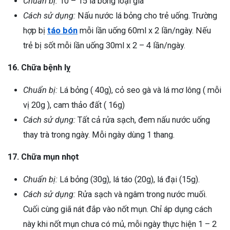
Chuẩn bị:
10 – 15 lá bỏng loại già
Cách sử dụng:
Nấu nước lá bỏng cho trẻ uống. Trường
hợp bị
táo bón
mỗi lần uống 60ml x 2 lần/ngày. Nếu
trẻ bị sốt mỗi lần uống 30ml x 2 – 4 lần/ngày.
16. Chữa bệnh lỵ
Chuẩn bị:
Lá bỏng ( 40g), cỏ seo gà và lá mơ lông ( mỗi
vị 20g ), cam thảo đất ( 16g)
Cách sử dụng:
Tất cả rửa sạch, đem nấu nước uống
thay trà trong ngày. Mỗi ngày dùng 1 thang.
17. Chữa mụn nhọt
Chuẩn bị:
Lá bỏng (30g), lá táo (20g), lá đại (15g).
Cách sử dụng:
Rửa sạch và ngâm trong nước muối.
Cuối cùng giã nát đắp vào nốt mụn. Chỉ áp dụng cách
này khi nốt mụn chưa có mủ, mỗi ngày thực hiện 1 – 2