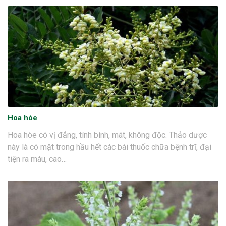
Hoa hòe
Hoa hòe có vị đắng, tính bình, mát, không độc. Thảo dược
này là có mặt trong hầu hết các bài thuốc chữa bệnh trĩ, đại
tiện ra máu, cao…