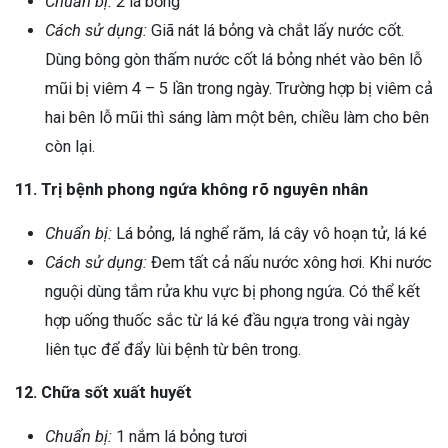
Chuẩn bị:
2 lá bỏng
Cách sử dụng:
Giã nát lá bỏng và chắt lấy nước cốt.
Dùng bông gòn thấm nước cốt lá bỏng nhét vào bên lỗ
mũi bị viêm 4 – 5 lần trong ngày. Trường hợp bị viêm cả
hai bên lỗ mũi thì sáng làm một bên, chiều làm cho bên
còn lại.
11. Trị bệnh phong ngứa không rõ nguyên nhân
Chuẩn bị:
Lá bỏng, lá nghể răm, lá cây vô hoạn tử, lá ké
Cách sử dụng:
Đem tất cả nấu nước xông hơi. Khi nước
nguội dùng tắm rửa khu vực bị phong ngứa. Có thể kết
hợp uống thuốc sắc từ lá ké đầu ngựa trong vài ngày
liên tục để đẩy lùi bệnh từ bên trong.
12. Chữa sốt xuất huyết
Chuẩn bị:
1 nắm lá bỏng tươi