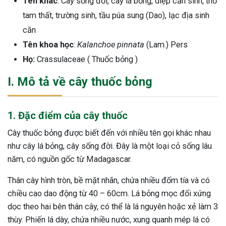
Tên khác
: Cây sống đời, cây lá bỏng, diệp căn sinh, thổ
tam thất, trường sinh, tầu púa sung (Dao), lạc địa sinh
căn
Tên khoa học
:
Kalanchoe pinnata
(Lam.) Pers
Họ:
Crassulaceae ( Thuốc bỏng )
I. Mô tả về cây thuốc bỏng
1. Đặc điểm của cây thuốc
Cây thuốc bỏng được biết đến với nhiều tên gọi khác nhau
như cây lá bỏng, cây sống đời. Đây là một loại cỏ sống lâu
năm, có nguồn gốc từ Madagascar.
Thân cây hình tròn, bề mặt nhãn, chứa nhiều đốm tía và có
chiều cao dao động từ 40 – 60cm. Lá bỏng mọc đối xứng
dọc theo hai bên thân cây, có thể là lá nguyên hoặc xẻ làm 3
thùy. Phiến lá dày, chứa nhiều nước, xung quanh mép lá có