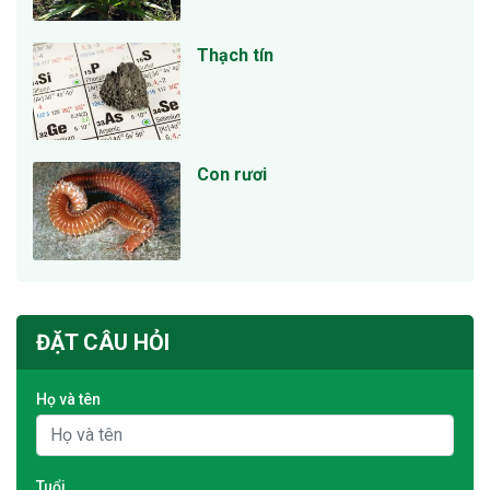
Thạch tín
Con rươi
ĐẶT CÂU HỎI
Họ và tên
Tuổi