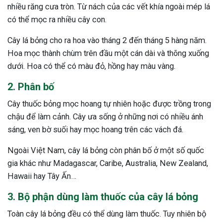
nhiều răng cưa tròn. Từ nách của các vết khía ngoài mép lá
có thể mọc ra nhiều cây con.
Cây lá bỏng cho ra hoa vào tháng 2 đến tháng 5 hàng năm.
Hoa mọc thành chùm trên đầu một cán dài và thõng xuống
dưới. Hoa có thể có màu đỏ, hồng hay màu vàng.
2. Phân bố
Cây thuốc bỏng mọc hoang tự nhiên hoặc được trồng trong
chậu để làm cảnh. Cây ưa sống ở những nơi có nhiều ánh
sáng, ven bờ suối hay mọc hoang trên các vách đá.
Ngoài Việt Nam, cây lá bỏng còn phân bố ở một số quốc
gia khác như Madagascar, Caribe, Australia, New Zealand,
Hawaii hay Tây Ấn…
3. Bộ phận dùng làm thuốc của cây lá bỏng
ừng Sau Sinh Có Tự Khỏi
Toàn cây lá bỏng đều có thể dùng làm thuốc. Tuy nhiên bộ
ng? Thông Tin Cần Biết