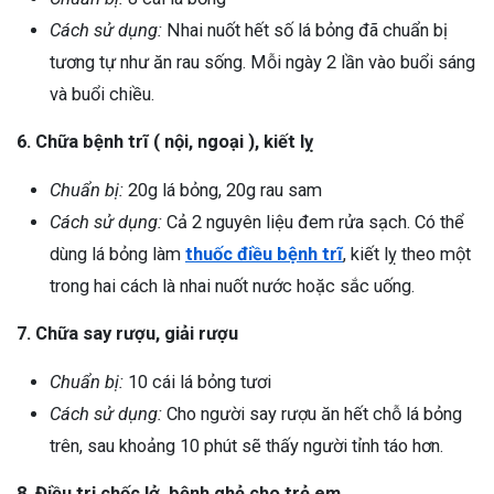
Cách sử dụng:
Nhai nuốt hết số lá bỏng đã chuẩn bị
tương tự như ăn rau sống. Mỗi ngày 2 lần vào buổi sáng
và buổi chiều.
6. Chữa bệnh trĩ ( nội, ngoại ), kiết lỵ
Chuẩn bị:
20g lá bỏng, 20g rau sam
Cách sử dụng:
Cả 2 nguyên liệu đem rửa sạch. Có thể
dùng lá bỏng làm
thuốc điều bệnh trĩ
, kiết lỵ theo một
trong hai cách là nhai nuốt nước hoặc sắc uống.
7. Chữa say rượu, giải rượu
Chuẩn bị:
10 cái lá bỏng tươi
Cách sử dụng:
Cho người say rượu ăn hết chỗ lá bỏng
trên, sau khoảng 10 phút sẽ thấy người tỉnh táo hơn.
8. Điều trị chốc lở, bệnh ghẻ cho trẻ em