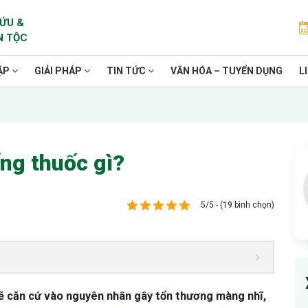
ỨU &
N TỘC
ẶP
GIẢI PHÁP
TIN TỨC
VĂN HÓA – TUYỂN DỤNG
L
ống thuốc gì?
5/5 - (19 bình chọn)
 sẽ căn cứ vào nguyên nhân gây tổn thương màng nhĩ,