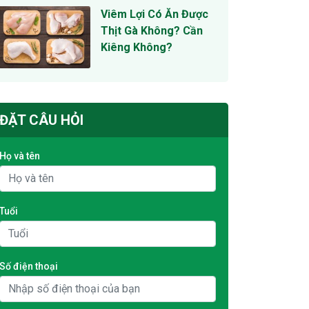
Viêm Lợi Có Ăn Được
Thịt Gà Không? Cần
Kiêng Không?
ĐẶT CÂU HỎI
Họ và tên
Tuổi
Số điện thoại