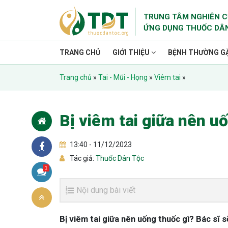
TRUNG TÂM NGHIÊN C
ỨNG DỤNG THUỐC DÂ
TRANG CHỦ
GIỚI THIỆU
BỆNH THƯỜNG G
Trang chủ
»
Tai - Mũi - Họng
»
Viêm tai
»
Bị viêm tai giữa nên u
13:40 - 11/12/2023
Tác giả:
Thuốc Dân Tộc
1
Nội dung bài viết
Bị viêm tai giữa nên uống thuốc gì? Bác sĩ