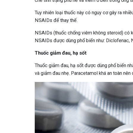
chế tình trạng phù nề và viêm ở bên trong ống ta
Tuy nhiên loại thuốc này có nguy cơ gây ra nhiề
NSAIDs để thay thế.
NSAIDs (thuốc chống viêm không steroid) có k
NSAIDs được dùng phổ biến như: Diclofenac, 
Thuốc giảm đau, hạ sốt
Thuốc giảm đau, hạ sốt được dùng phổ biến nh
và giảm đau nhẹ. Paracetamol khá an toàn nên c