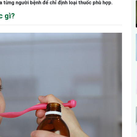
 từng người bệnh để chỉ định loại thuốc phù hợp.
c gì?