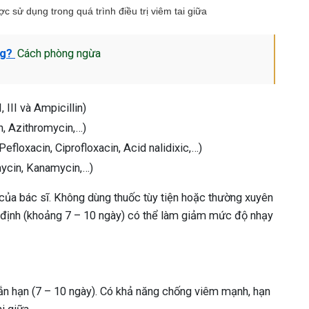
c sử dụng trong quá trình điều trị viêm tai giữa
ng?
Cách phòng ngừa
III và Ampicillin)
, Azithromycin,…)
efloxacin, Ciprofloxacin, Acid nalidixic,…)
ycin, Kanamycin,…)
h của bác sĩ. Không dùng thuốc tùy tiện hoặc thường xuyên
y định (khoảng 7 – 10 ngày) có thể làm giảm mức độ nhạy
ngắn hạn (7 – 10 ngày). Có khả năng chống viêm mạnh, hạn