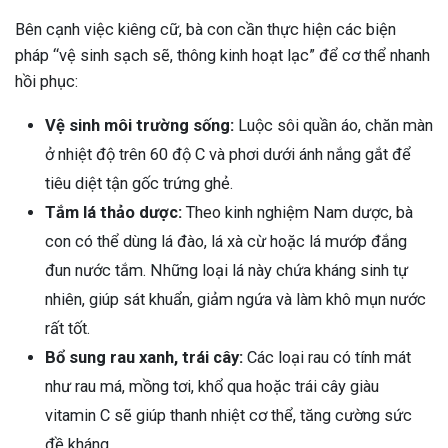
Bên cạnh việc kiêng cữ, bà con cần thực hiện các biện
pháp “vệ sinh sạch sẽ, thông kinh hoạt lạc” để cơ thể nhanh
hồi phục:
Vệ sinh môi trường sống:
Luộc sôi quần áo, chăn màn
ở nhiệt độ trên 60 độ C và phơi dưới ánh nắng gắt để
tiêu diệt tận gốc trứng ghẻ.
Tắm lá thảo dược:
Theo kinh nghiệm Nam dược, bà
con có thể dùng lá đào, lá xà cừ hoặc lá mướp đắng
đun nước tắm. Những loại lá này chứa kháng sinh tự
nhiên, giúp sát khuẩn, giảm ngứa và làm khô mụn nước
rất tốt.
Bổ sung rau xanh, trái cây:
Các loại rau có tính mát
như rau má, mồng tơi, khổ qua hoặc trái cây giàu
vitamin C sẽ giúp thanh nhiệt cơ thể, tăng cường sức
đề kháng.