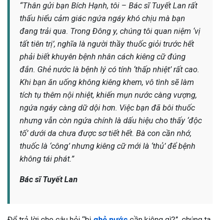
“Thân gửi bạn Bích Hạnh, tôi – Bác sĩ Tuyết Lan rất
thấu hiểu cảm giác ngứa ngáy khó chịu mà bạn
đang trải qua. Trong Đông y, chúng tôi quan niệm ‘vị
tất tiên trị’, nghĩa là người thầy thuốc giỏi trước hết
phải biết khuyên bệnh nhân cách kiêng cữ đúng
đắn. Ghẻ nước là bệnh lý có tính ‘thấp nhiệt’ rất cao.
Khi bạn ăn uống không kiêng khem, vô tình sẽ làm
tích tụ thêm nội nhiệt, khiến mụn nước càng vượng,
ngứa ngáy càng dữ dội hơn. Việc bạn đã bôi thuốc
nhưng vẫn còn ngứa chính là dấu hiệu cho thấy ‘độc
tố’ dưới da chưa được sơ tiết hết. Bà con cần nhớ,
thuốc là ‘công’ nhưng kiêng cữ mới là ‘thủ’ để bệnh
không tái phát.”
Bác sĩ Tuyết Lan
Để trả lời cho câu hỏi “bị
ghẻ nước
cần kiêng gì?”, chúng ta