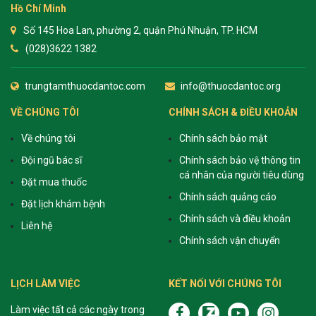
Hồ Chí Minh
Số 145 Hoa Lan, phường 2, quận Phú Nhuận, TP. HCM
(028)3622 1382
trungtamthuocdantoc.com
info@thuocdantoc.org
VỀ CHÚNG TÔI
CHÍNH SÁCH & ĐIỀU KHOẢN
Về chúng tôi
Chính sách bảo mật
Đội ngũ bác sĩ
Chính sách bảo vệ thông tin
cá nhân của người tiêu dùng
Đặt mua thuốc
Chính sách quảng cáo
Đặt lịch khám bệnh
Chính sách và điều khoản
Liên hệ
Chính sách vận chuyển
LỊCH LÀM VIỆC
KẾT NỐI VỚI CHÚNG TÔI
Làm việc tất cả các ngày trong