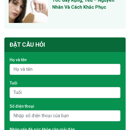
Tóc Gãy Rụng, Yếu – Nguyên
Nhân Và Cách Khắc Phục
ĐẶT CÂU HỎI
Họ và tên
Tuổi
Số điện thoại
Nhập vấn đề sức khỏe cần giải đáp