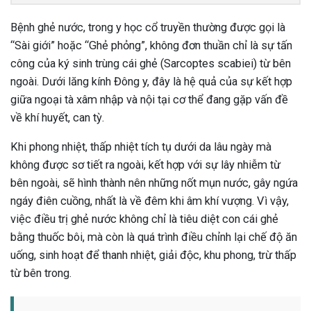
Bệnh ghẻ nước, trong y học cổ truyền thường được gọi là
“Sài giới” hoặc “Ghẻ phỏng”, không đơn thuần chỉ là sự tấn
công của ký sinh trùng cái ghẻ (Sarcoptes scabiei) từ bên
ngoài. Dưới lăng kính Đông y, đây là hệ quả của sự kết hợp
giữa ngoại tà xâm nhập và nội tại cơ thể đang gặp vấn đề
về khí huyết, can tỳ.
Khi phong nhiệt, thấp nhiệt tích tụ dưới da lâu ngày mà
không được sơ tiết ra ngoài, kết hợp với sự lây nhiễm từ
bên ngoài, sẽ hình thành nên những nốt mụn nước, gây ngứa
ngáy điên cuồng, nhất là về đêm khi âm khí vượng. Vì vậy,
việc điều trị ghẻ nước không chỉ là tiêu diệt con cái ghẻ
bằng thuốc bôi, mà còn là quá trình điều chỉnh lại chế độ ăn
uống, sinh hoạt để thanh nhiệt, giải độc, khu phong, trừ thấp
từ bên trong.