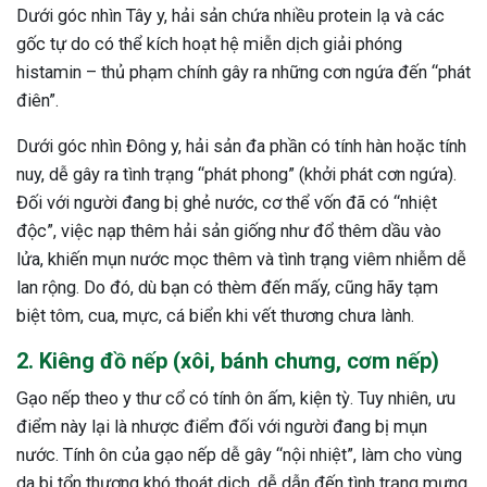
Dưới góc nhìn Tây y, hải sản chứa nhiều protein lạ và các
ng sau sinh là tình trạng viêm da
gốc tự do có thể kích hoạt hệ miễn dịch giải phóng
tính phổ biến, khiến đôi bàn tay,
histamin – thủ phạm chính gây ra những cơn ngứa đến “phát
chân của chị em trở nên khô...
điên”.
Dưới góc nhìn Đông y, hải sản đa phần có tính hàn hoặc tính
nuy, dễ gây ra tình trạng “phát phong” (khởi phát cơn ngứa).
Đối với người đang bị ghẻ nước, cơ thể vốn đã có “nhiệt
độc”, việc nạp thêm hải sản giống như đổ thêm dầu vào
lửa, khiến mụn nước mọc thêm và tình trạng viêm nhiễm dễ
lan rộng. Do đó, dù bạn có thèm đến mấy, cũng hãy tạm
biệt tôm, cua, mực, cá biển khi vết thương chưa lành.
2. Kiêng đồ nếp (xôi, bánh chưng, cơm nếp)
Gạo nếp theo y thư cổ có tính ôn ấm, kiện tỳ. Tuy nhiên, ưu
điểm này lại là nhược điểm đối với người đang bị mụn
nước. Tính ôn của gạo nếp dễ gây “nội nhiệt”, làm cho vùng
da bị tổn thương khó thoát dịch, dễ dẫn đến tình trạng mưng