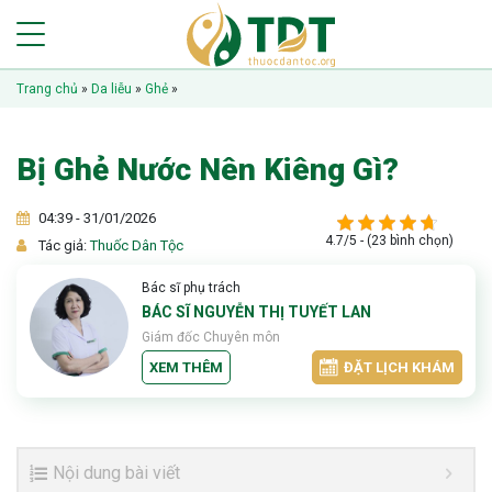
Trang chủ
»
Da liễu
»
Ghẻ
»
Bị Ghẻ Nước Nên Kiêng Gì?
04:39 - 31/01/2026
4.7/5 - (23 bình chọn)
Tác giả:
Thuốc Dân Tộc
Bác sĩ phụ trách
BÁC SĨ NGUYỄN THỊ TUYẾT LAN
Giám đốc Chuyên môn
XEM THÊM
ĐẶT LỊCH KHÁM
Nội dung bài viết