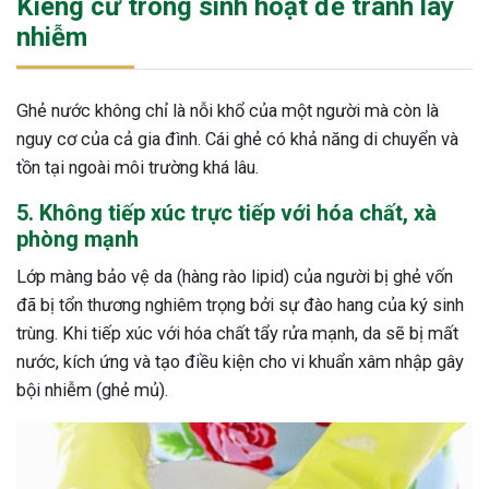
Kiêng cữ trong sinh hoạt để tránh lây
nhiễm
Ghẻ nước không chỉ là nỗi khổ của một người mà còn là
nguy cơ của cả gia đình. Cái ghẻ có khả năng di chuyển và
tồn tại ngoài môi trường khá lâu.
5. Không tiếp xúc trực tiếp với hóa chất, xà
phòng mạnh
Lớp màng bảo vệ da (hàng rào lipid) của người bị ghẻ vốn
đã bị tổn thương nghiêm trọng bởi sự đào hang của ký sinh
trùng. Khi tiếp xúc với hóa chất tẩy rửa mạnh, da sẽ bị mất
nước, kích ứng và tạo điều kiện cho vi khuẩn xâm nhập gây
bội nhiễm (ghẻ mủ).