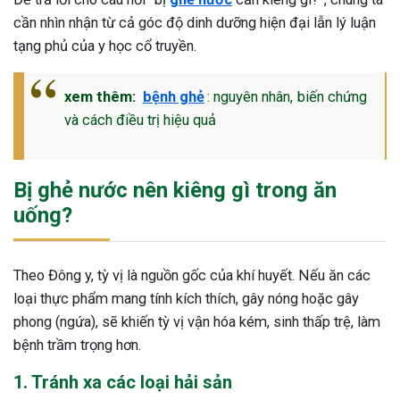
cần nhìn nhận từ cả góc độ dinh dưỡng hiện đại lẫn lý luận
tạng phủ của y học cổ truyền.
xem thêm:
bệnh ghẻ
: nguyên nhân, biến chứng
và cách điều trị hiệu quả
Bị ghẻ nước nên kiêng gì trong ăn
uống?
Theo Đông y, tỳ vị là nguồn gốc của khí huyết. Nếu ăn các
loại thực phẩm mang tính kích thích, gây nóng hoặc gây
phong (ngứa), sẽ khiến tỳ vị vận hóa kém, sinh thấp trệ, làm
bệnh trầm trọng hơn.
ừng Sau Sinh Có Tự Khỏi
1. Tránh xa các loại hải sản
ng? Thông Tin Cần Biết