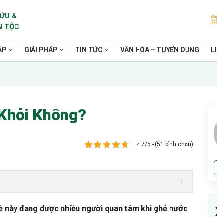
ỨU &
N TỘC
ẶP
GIẢI PHÁP
TIN TỨC
VĂN HÓA – TUYỂN DỤNG
L
Khỏi Không?
4.7/5 - (51 bình chọn)
ề này đang được nhiều người quan tâm khi ghẻ nước