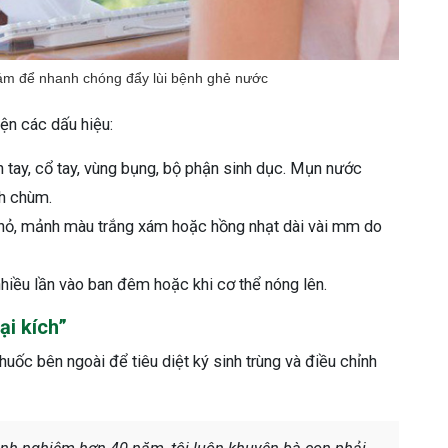
ám để nhanh chóng đẩy lùi bệnh ghẻ nước
ện các dấu hiệu:
 tay, cổ tay, vùng bụng, bộ phận sinh dục. Mụn nước
nh chùm.
ỏ, mảnh màu trắng xám hoặc hồng nhạt dài vài mm do
iều lần vào ban đêm hoặc khi cơ thể nóng lên.
ại kích”
huốc bên ngoài để tiêu diệt ký sinh trùng và điều chỉnh