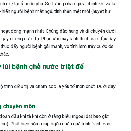
ạnh mẽ tại tầng bì phu. Sự tương chao giữa chính khí và tà
khiến người bệnh mất ngủ, tinh thần mệt mỏi (huyết hư
ẻ hoạt động mạnh nhất. Chúng đào hang và di chuyển dưới
ộc gây dị ứng cực độ. Phản ứng này kích thích các đầu dây
, thúc đẩy người bệnh gãi mạnh, vô tình làm trầy xước da
khác.
lùi bệnh ghẻ nước triệt để
ộ trình điều trị và chăm sóc là yếu tố then chốt. Dưới đây
g chuyên môn
 đoạn đầu khi tà khí còn ở tầng biểu (ngoài da) bao giờ
ong). Phát hiện sớm giúp ngăn chặn quá trình “sinh con