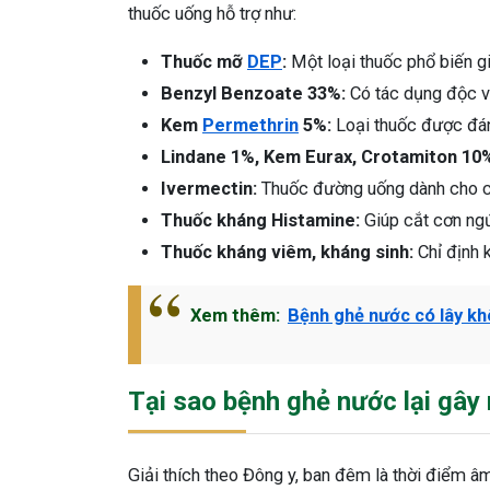
thuốc uống hỗ trợ như:
Thuốc mỡ
DEP
:
Một loại thuốc phổ biến gi
Benzyl Benzoate 33%:
Có tác dụng độc vớ
Kem
Permethrin
5%:
Loại thuốc được đánh
Lindane 1%, Kem Eurax, Crotamiton 10
Ivermectin:
Thuốc đường uống dành cho c
Thuốc kháng Histamine:
Giúp cắt cơn ngứ
Thuốc kháng viêm, kháng sinh:
Chỉ định 
Xem thêm:
Bệnh ghẻ nước có lây k
Tại sao bệnh ghẻ nước lại gây
Giải thích theo Đông y, ban đêm là thời điểm â