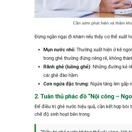
Cần sớm phát hiện và thăm kh
Đừng ngần ngại đi khám nếu thấy cơ thể xuất hi
Mụn nước nhỏ:
Thường xuất hiện ở kẽ ngón
trong ghẻ thường đứng riêng rẽ, không thà
Rãnh ghẻ (luồng ghẻ):
Những đường kẻ nh
cái ghẻ đào hầm.
Cơn ngứa đặc trưng:
Ngứa tăng lên gấp nh
2. Tuân thủ phác đồ “Nội công – Ngo
Để điều trị ghẻ nước hiệu quả, cần kết hợp bôi t
chế độ sinh hoạt bên trong.