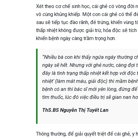
Xét theo cơ chế sinh học, cái ghẻ có vòng đời
vô cùng khủng khiếp. Một con cái ghẻ có thể đẻ 
sau sẽ tiếp tục đào rãnh, đẻ trứng, khiến vùng 
thấp nhiệt không được giải trừ, hỏa độc sẽ tích
khiến bệnh ngày càng trầm trọng hơn.
“Nhiều bà con khi thấy ngứa ngáy thường ch
ngày sẽ hết. Nhưng với ghẻ nước, càng đợi th
đây là tình trạng thấp nhiệt kết hợp với độc 
nhiệt’ (làm mát máu, giải độc) thì mầm bện
bệnh có an thì bác sĩ mới yên lòng, đừng để 
tìm thuốc, lúc đó việc điều trị sẽ gian nan hơ
ThS.BS Nguyễn Thị Tuyết Lan
Thông thường, để giải quyết triệt để cái ghẻ, y 