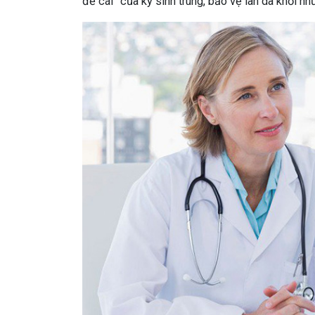
đẻ cái” của ký sinh trùng, bảo vệ làn da khỏi 