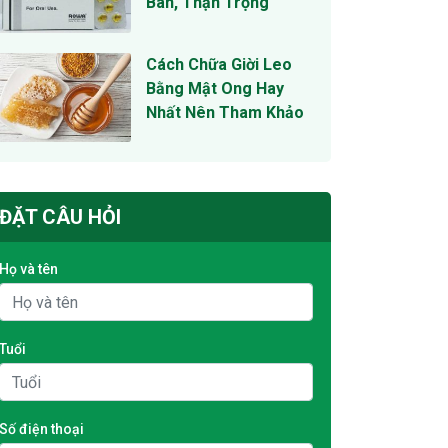
Bán, Thận Trọng
Cách Chữa Giời Leo
Bằng Mật Ong Hay
Nhất Nên Tham Khảo
ĐẶT CÂU HỎI
Họ và tên
Tuổi
Số điện thoại