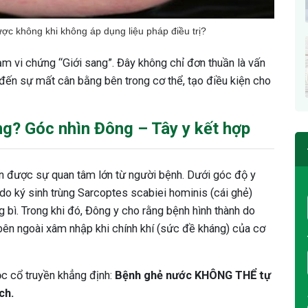
ược không khi không áp dụng liệu pháp điều trị?
m vi chứng “Giới sang”. Đây không chỉ đơn thuần là vấn
 đến sự mất cân bằng bên trong cơ thể, tạo điều kiện cho
g? Góc nhìn Đông – Tây y kết hợp
n được sự quan tâm lớn từ người bệnh. Dưới góc độ y
 do ký sinh trùng Sarcoptes scabiei hominis (cái ghẻ)
 bì. Trong khi đó, Đông y cho rằng bệnh hình thành do
à bên ngoài xâm nhập khi chính khí (sức đề kháng) của cơ
ọc cổ truyền khẳng định:
Bệnh ghẻ nước KHÔNG THỂ tự
ch.