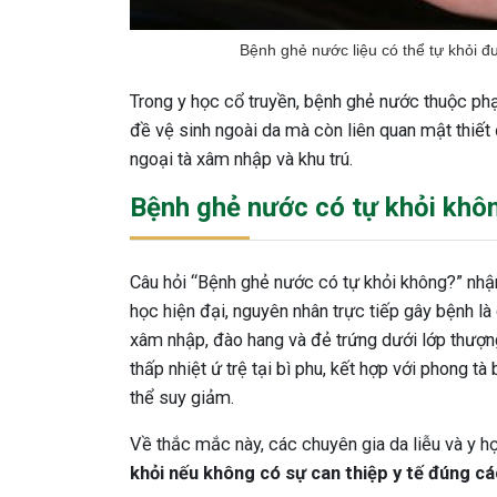
Bệnh ghẻ nước liệu có thể tự khỏi đ
Trong y học cổ truyền, bệnh ghẻ nước thuộc phạ
đề vệ sinh ngoài da mà còn liên quan mật thiết
ngoại tà xâm nhập và khu trú.
Bệnh ghẻ nước có tự khỏi khôn
Câu hỏi “Bệnh ghẻ nước có tự khỏi không?” nhậ
học hiện đại, nguyên nhân trực tiếp gây bệnh là
xâm nhập, đào hang và đẻ trứng dưới lớp thượng
thấp nhiệt ứ trệ tại bì phu, kết hợp với phong t
thể suy giảm.
Về thắc mắc này, các chuyên gia da liễu và y h
khỏi nếu không có sự can thiệp y tế đúng cá