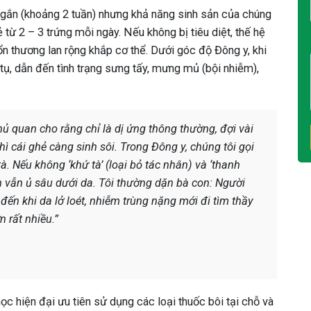
 ngắn (khoảng 2 tuần) nhưng khả năng sinh sản của chúng
từ 2 – 3 trứng mỗi ngày. Nếu không bị tiêu diệt, thế hệ
tổn thương lan rộng khắp cơ thể. Dưới góc độ Đông y, khi
 tụ, dẫn đến tình trạng sưng tấy, mưng mủ (bội nhiễm),
ủ quan cho rằng chỉ là dị ứng thông thường, đợi vài
ì cái ghẻ càng sinh sôi. Trong Đông y, chúng tôi gọi
tà. Nếu không ‘khứ tà’ (loại bỏ tác nhân) và ‘thanh
h vẫn ủ sâu dưới da. Tôi thường dặn bà con: Người
đến khi da lở loét, nhiễm trùng nặng mới đi tìm thầy
n rất nhiều.”
học hiện đại ưu tiên sử dụng các loại thuốc bôi tại chỗ và