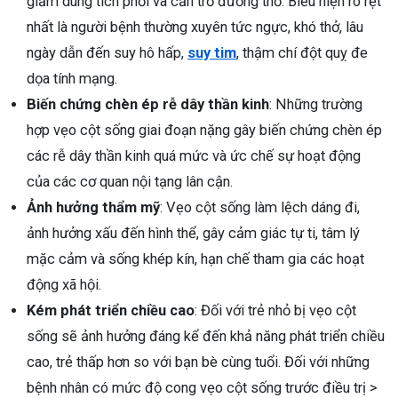
giảm dung tích phổi và cản trở đường thở. Biểu hiện rõ rệt
nhất là người bệnh thường xuyên tức ngực, khó thở, lâu
ngày dẫn đến suy hô hấp,
suy tim
, thậm chí đột quỵ đe
dọa tính mạng.
Biến chứng chèn ép rễ dây thần kinh
: Những trường
hợp vẹo cột sống giai đoạn nặng gây biến chứng chèn ép
các rễ dây thần kinh quá mức và ức chế sự hoạt động
của các cơ quan nội tạng lân cận.
Ảnh hưởng thẩm mỹ
: Vẹo cột sống làm lệch dáng đi,
ảnh hưởng xấu đến hình thể, gây cảm giác tự ti, tâm lý
mặc cảm và sống khép kín, hạn chế tham gia các hoạt
động xã hội.
Kém phát triển chiều cao
: Đối với trẻ nhỏ bị vẹo cột
sống sẽ ảnh hưởng đáng kể đến khả năng phát triển chiều
cao, trẻ thấp hơn so với bạn bè cùng tuổi. Đối với những
bệnh nhân có mức độ cong vẹo cột sống trước điều trị >