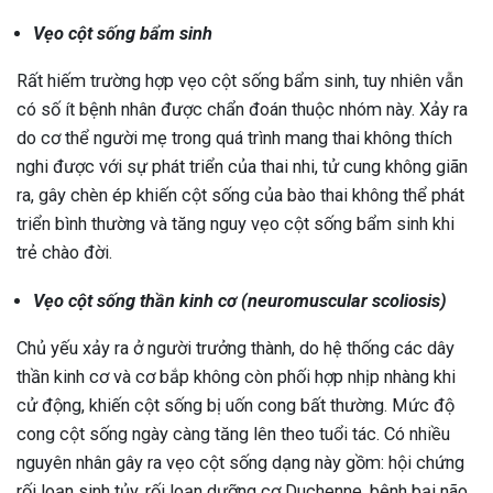
Vẹo cột sống bẩm sinh
Rất hiếm trường hợp vẹo cột sống bẩm sinh, tuy nhiên vẫn
có số ít bệnh nhân được chẩn đoán thuộc nhóm này. Xảy ra
do cơ thể người mẹ trong quá trình mang thai không thích
nghi được với sự phát triển của thai nhi, tử cung không giãn
ra, gây chèn ép khiến cột sống của bào thai không thể phát
triển bình thường và tăng nguy vẹo cột sống bẩm sinh khi
trẻ chào đời.
Vẹo cột sống thần kinh cơ (neuromuscular scoliosis)
Chủ yếu xảy ra ở người trưởng thành, do hệ thống các dây
thần kinh cơ và cơ bắp không còn phối hợp nhịp nhàng khi
cử động, khiến cột sống bị uốn cong bất thường. Mức độ
cong cột sống ngày càng tăng lên theo tuổi tác. Có nhiều
nguyên nhân gây ra vẹo cột sống dạng này gồm: hội chứng
rối loạn sinh tủy, rối loạn dưỡng cơ Duchenne, bệnh bại não,