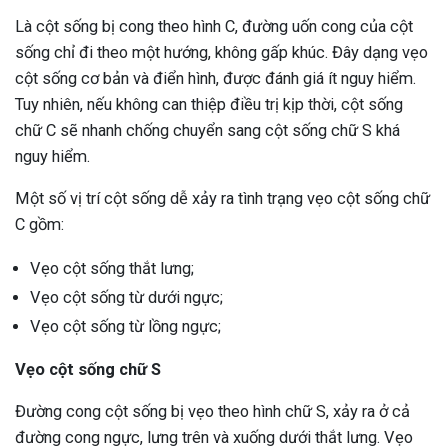
Là cột sống bị cong theo hình C, đường uốn cong của cột
ng sau sinh là tình trạng viêm da
tính phổ biến, khiến đôi bàn tay,
sống chỉ đi theo một hướng, không gấp khúc. Đây dạng vẹo
chân của chị em trở nên khô...
cột sống cơ bản và điển hình, được đánh giá ít nguy hiểm.
Tuy nhiên, nếu không can thiệp điều trị kịp thời, cột sống
chữ C sẽ nhanh chống chuyển sang cột sống chữ S khá
nguy hiểm.
Một số vị trí cột sống dễ xảy ra tình trạng vẹo cột sống chữ
C gồm:
Vẹo cột sống thắt lưng;
Vẹo cột sống từ dưới ngực;
Vẹo cột sống từ lồng ngực;
Vẹo cột sống chữ S
Đường cong cột sống bị vẹo theo hình chữ S, xảy ra ở cả
đường cong ngực, lưng trên và xuống dưới thắt lưng. Vẹo