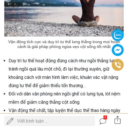
Vận động tích cực và duy trì tư thế lưng thẳng trong mọi hoàn
cảnh là giải pháp phòng ngừa vẹo cột sống tốt nhất
Duy trì tư thế hoạt động đúng cách như ngồi thẳng lưng,
tránh ngồi quá lâu một chỗ, đi lại thường xuyên, giữ
khoảng cách với màn hình làm việc, khuân vác vật nặng
đúng tư thế để giảm thiểu tổn thương...
Đối với dân văn phòng nên ngồi ghế có lưng tựa, lót nệm
mềm để giảm căng thẳng cột sống.
Vận động thể chất, tập luyện thể dục thể thao hàng ngày
0
vừa giúp nâng cao sức khỏe thể trạng vừa ổn định sức
Gọi
Viết bình luận ...
ĐẶT LỊCH KHÁM
khỏe xương khớp, ngăn ngừa vẹo cột sống. Ưu tiên những
điện