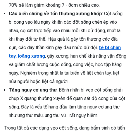
70% sẽ làm giảm khoảng 7 - 8cm chiều cao.
Các biến chứng về tổn thương xương khớp
: Cột sống
bị cong vẹo lâu ngày khiến các đốt sống chèn ép vào
nhau, cọ xát trực tiếp vào nhau mỗi khi cử động, nhất là
khi thay đổi tư thế. Hậu quả là gây tổn thương các đĩa
sụn, các dây thần kinh gây đau nhức dữ dội,
tê bì chân
tay
,
loãng xương
, gãy xương, hạn chế khả năng vận động
và giảm chất lượng cuộc sống, công việc, học tập hàng
ngày. Nghiêm trọng nhất là tai biến về liệt chân tay, liệt
nửa người hoặc liệt cả người...
Tăng nguy cơ ung thư
: Bệnh nhân bị vẹo cột sống phải
chụp X quang thường xuyên để quan sát độ cong của cột
sống. Đây là yếu tố hàng đầu làm tăng nguy cơ ung thư
như ung thư máu, ung thư vú... rất nguy hiểm.
Trong tất cả các dạng vẹo cột sống, dạng bẩm sinh có tiến