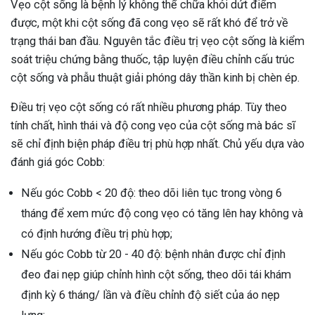
Vẹo cột sống là bệnh lý không thể chữa khỏi dứt điểm
được, một khi cột sống đã cong vẹo sẽ rất khó để trở về
trạng thái ban đầu. Nguyên tắc điều trị vẹo cột sống là kiểm
soát triệu chứng bằng thuốc, tập luyện điều chỉnh cấu trúc
cột sống và phẫu thuật giải phóng dây thần kinh bị chèn ép.
Điều trị vẹo cột sống có rất nhiều phương pháp. Tùy theo
tính chất, hình thái và độ cong vẹo của cột sống mà bác sĩ
sẽ chỉ định biện pháp điều trị phù hợp nhất. Chủ yếu dựa vào
đánh giá góc Cobb:
Nếu góc Cobb < 20 độ: theo dõi liên tục trong vòng 6
tháng để xem mức độ cong vẹo có tăng lên hay không và
có định hướng điều trị phù hợp;
Nếu góc Cobb từ 20 - 40 độ: bệnh nhân được chỉ định
đeo đai nẹp giúp chỉnh hình cột sống, theo dõi tái khám
định kỳ 6 tháng/ lần và điều chỉnh độ siết của áo nẹp