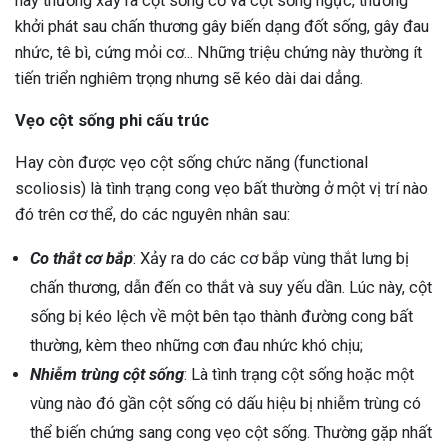
này thường xảy ra cột sống cổ và cột sống ngực, thường
khởi phát sau chấn thương gây biến dạng đốt sống, gây đau
nhức, tê bì, cứng mỏi cơ... Những triệu chứng này thường ít
tiến triển nghiêm trọng nhưng sẽ kéo dài dai dẳng.
Vẹo cột sống phi cấu trúc
Hay còn được vẹo cột sống chức năng (functional
scoliosis) là tình trạng cong vẹo bất thường ở một vị trí nào
đó trên cơ thể, do các nguyên nhân sau:
Co thắt cơ bắp
: Xảy ra do các cơ bắp vùng thắt lưng bị
chấn thương, dẫn đến co thắt và suy yếu dần. Lúc này, cột
sống bị kéo lệch về một bên tạo thành đường cong bất
thường, kèm theo những cơn đau nhức khó chịu;
Nhiễm trùng cột sống
: Là tình trạng cột sống hoặc một
vùng nào đó gần cột sống có dấu hiệu bị nhiễm trùng có
thể biến chứng sang cong vẹo cột sống. Thường gặp nhất