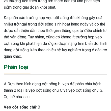
và thường tiến triển trong âm thầm nên rất khó phát hiện
sớm trong giai đoạn khởi phát.
Đa phần các trường hợp vẹo cột sống đều không gây quá
nhiều trở ngại trong đời sống sinh hoạt hàng ngày và có thể
được cải thiện dần theo thời gian thông qua tự điều chỉnh tư
thế vận động. Tuy nhiên, cũng có không ít trường hợp vẹo
cột sống khi phát hiện đã ở giai đoạn nặng làm biến đổi hình
dạng cột sống, kéo theo nhiều hệ lụy nghiêm trọng ở các cơ
quan khác.
Phân loại
# Dựa theo hình dạng cột sống bị vẹo để phân chia bệnh
thành 2 loại là vẹo cột sống chữ C và vẹo cột sống chữ S.
Cụ thể như sau:
ừng Sau Sinh Có Tự Khỏi
Vẹo cột sống chữ C
ng? Thông Tin Cần Biết