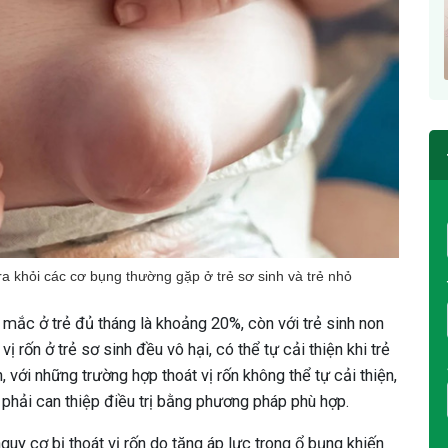
 ra khỏi các cơ bụng thường gặp ở trẻ sơ sinh và trẻ nhỏ
lệ mắc ở trẻ đủ tháng là khoảng 20%, còn với trẻ sinh non
 rốn ở trẻ sơ sinh đều vô hại, có thể tự cải thiện khi trẻ
, với những trường hợp thoát vị rốn không thể tự cải thiện,
ần phải can thiệp điều trị bằng phương pháp phù hợp.
guy cơ bị thoát vị rốn do tăng áp lực trong ổ bụng khiến