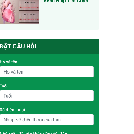
Bệnh Nhịp Tim Chậm
ĐẶT CÂU HỎI
Họ và tên
Tuổi
Số điện thoại
Nhập vấn đề sức khỏe cần giải đáp