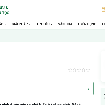
ỨU &
N TỘC
ẶP
GIẢI PHÁP
TIN TỨC
VĂN HÓA – TUYỂN DỤNG
L
sinh ở rốn xảy ra phổ biến ở trẻ sơ sinh. Bệnh