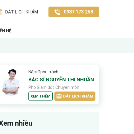
0987 173 258
ĐẶT LỊCH KHÁM
IÊN HỆ
Bác sĩ phụ trách
BÁC SĨ NGUYỄN THỊ NHUẦN
Phó Giám đốc Chuyên môn
XEM THÊM
ĐẶT LỊCH KHÁM
Xem nhiều