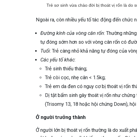
Trẻ sơ sinh vừa chào đời bị thoát vị rốn là do
Ngoài ra, còn nhiều yếu tố tác động đến chức 
Đường kính của vòng cân rốn
: Thường những
tự đóng sớm hơn so với vòng cân rốn có đườn
Tuổi
: Trẻ càng nhỏ khả năng tự đóng của vòng
Các yếu tố khác
:
Trẻ sinh thiếu tháng;
Trẻ còi cọc, nhẹ cân < 1.5kg;
Trẻ em da đen có nguy cơ bị thoát vị rốn th
Dị tật bẩm sinh gây thoát vị rốn như chứng t
(Trisomy 13, 18 hoặc hội chứng Down), hộ
Ở người trưởng thành
Ở người lớn bị thoát vị rốn thường là do xuất ph