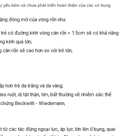
 sự yếu kém và chưa phát triển hoàn thiện của các cơ bụng
năng đóng mở của vòng rốn như:
 trẻ có đường kính vòng cân rốn < 1.5cm sẽ có khả năng
g kính quá lớn;
 cân rốn sẽ cao hơn so với trẻ lớn;
ấp hơn trẻ da trắng và da vàng;
eo ruột, dị tật thận, tim, bất thường về nhiễm sắc thể
i chứng Beckwith - Wiedemann;
át từ các tác động ngoại lực, áp lực lớn lên ổ bụng, quai