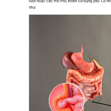
ruột hoặc các mô mỡ, khiến cơ bụng yếu. Có nhi
như: