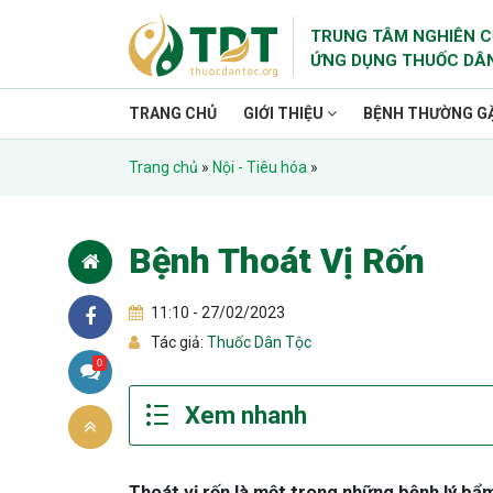
TRUNG TÂM NGHIÊN C
ỨNG DỤNG THUỐC DÂ
TRANG CHỦ
GIỚI THIỆU
BỆNH THƯỜNG G
Trang chủ
»
Nội - Tiêu hóa
»
Bệnh Thoát Vị Rốn
11:10 - 27/02/2023
Tác giả:
Thuốc Dân Tộc
0
Thoát vị rốn là một trong những bệnh lý bẩm 