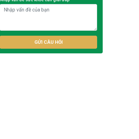
GỬI CÂU HỎI