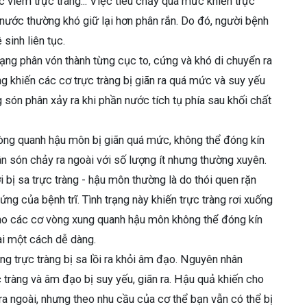
ặc viêm trực tràng... Việc tiêu chảy quá mức khiến trực
 nước thường khó giữ lại hơn phân rắn. Do đó, người bệnh
sinh liên tục.
 trạng phân vón thành từng cục to, cứng và khó di chuyển ra
àng khiến các cơ trực tràng bị giãn ra quá mức và suy yếu
ng són phân xảy ra khi phần nước tích tụ phía sau khối chất
òng quanh hậu môn bị giãn quá mức, không thể đóng kín
ân són chảy ra ngoài với số lượng ít nhưng thường xuyên.
 bị sa trực tràng - hậu môn thường là do thói quen rặn
ng của bệnh trĩ. Tình trạng này khiến trực tràng rơi xuống
 cho các cơ vòng xung quanh hậu môn không thể đóng kín
ài một cách dễ dàng.
rạng trực tràng bị sa lồi ra khỏi âm đạo. Nguyên nhân
 tràng và âm đạo bị suy yếu, giãn ra. Hậu quả khiến cho
ng ra ngoài, nhưng theo nhu cầu của cơ thể bạn vẫn có thể bị