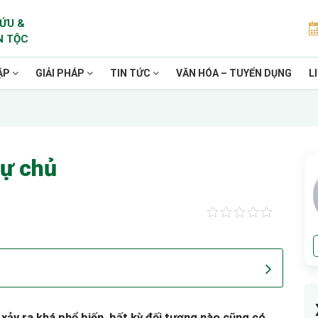
ỨU &
N TỘC
ẶP
GIẢI PHÁP
TIN TỨC
VĂN HÓA – TUYỂN DỤNG
L
tự chủ
 xảy ra khá phổ biến, bất kỳ đối tượng nào cũng có