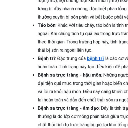
ruột (IBD), hội chứng ruột kích thích (IBS) ho
tràng bị đầy nhanh chóng, đặc biệt phân lỏng
thường xuyên bị són phân và bắt buộc phải vệ 
Táo bón
: Khác với tiêu chảy, táo bón là tình
ngoài. Khi chúng tích tụ quá lâu trong trực tr
theo thời gian. Trong trường hợp này, tình trạ
thải bị són ra ngoài liên tục.
Bệnh trĩ
: Đặc trưng của
bệnh trĩ
là các cơ v
hoàn toàn. Tình trạng này tạo điều kiện để ph
Bệnh sa trực tràng - hậu môn
: Những người
đại tiện quá mức trong thời gian hoặc biến chứ
và lồi ra khỏi hậu môn. Điều này càng khiến
lại hoàn toàn và dẫn đến chất thải són ra ngo
Bệnh sa trực tràng - âm đạo
: Đây là tình t
thường là do lớp cơ mỏng phân tách giữa trực
chất thải tích tụ trực tràng bị giữ lại khó tố