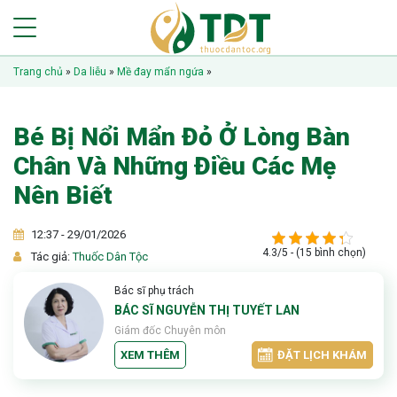
Trang chủ
»
Da liễu
»
Mề đay mẩn ngứa
»
Bé Bị Nổi Mẩn Đỏ Ở Lòng Bàn
Chân Và Những Điều Các Mẹ
Nên Biết
12:37 - 29/01/2026
4.3/5 - (15 bình chọn)
Tác giả:
Thuốc Dân Tộc
Bác sĩ phụ trách
BÁC SĨ NGUYỄN THỊ TUYẾT LAN
Giám đốc Chuyên môn
XEM THÊM
ĐẶT LỊCH KHÁM