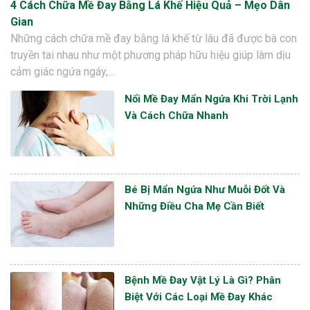
4 Cách Chữa Mề Đay Bằng Lá Khế Hiệu Quả – Mẹo Dân
Gian
Những cách chữa mề đay bằng lá khế từ lâu đã được bà con
truyền tai nhau như một phương pháp hữu hiệu giúp làm dịu
cảm giác ngứa ngáy,…
Nổi Mề Đay Mẩn Ngứa Khi Trời Lạnh
Và Cách Chữa Nhanh
Bé Bị Mẩn Ngứa Như Muỗi Đốt Và
Những Điều Cha Mẹ Cần Biết
Bệnh Mề Đay Vật Lý Là Gì? Phân
Biệt Với Các Loại Mề Đay Khác