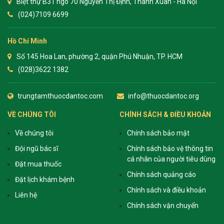
Biệt thự B31 ngõ 70 Nguyễn Thị Định, Thanh Xuân - Hà Nội
(024)7109 6699
Hồ Chí Minh
Số 145 Hoa Lan, phường 2, quận Phú Nhuận, TP. HCM
(028)3622 1382
trungtamthuocdantoc.com
info@thuocdantoc.org
VỀ CHÚNG TÔI
CHÍNH SÁCH & ĐIỀU KHOẢN
Về chúng tôi
Chính sách bảo mật
Đội ngũ bác sĩ
Chính sách bảo vệ thông tin
cá nhân của người tiêu dùng
Đặt mua thuốc
Chính sách quảng cáo
Đặt lịch khám bệnh
Chính sách và điều khoản
Liên hệ
Chính sách vận chuyển