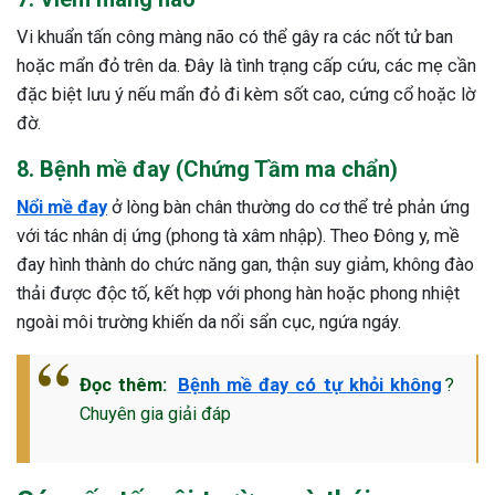
Vi khuẩn tấn công màng não có thể gây ra các nốt tử ban
hoặc mẩn đỏ trên da. Đây là tình trạng cấp cứu, các mẹ cần
đặc biệt lưu ý nếu mẩn đỏ đi kèm sốt cao, cứng cổ hoặc lờ
đờ.
8. Bệnh mề đay (Chứng Tầm ma chẩn)
Nổi mề đay
ở lòng bàn chân thường do cơ thể trẻ phản ứng
với tác nhân dị ứng (phong tà xâm nhập). Theo Đông y, mề
đay hình thành do chức năng gan, thận suy giảm, không đào
thải được độc tố, kết hợp với phong hàn hoặc phong nhiệt
ngoài môi trường khiến da nổi sẩn cục, ngứa ngáy.
Đọc thêm:
Bệnh mề đay có tự khỏi không
?
Chuyên gia giải đáp