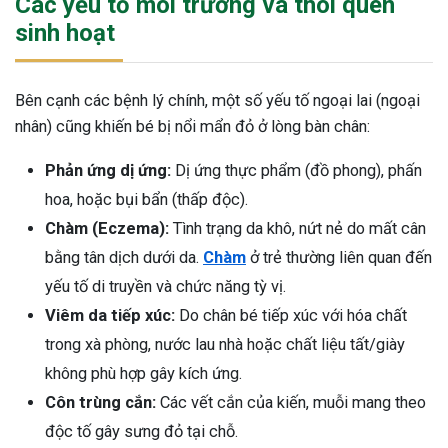
Các yếu tố môi trường và thói quen
sinh hoạt
Bên cạnh các bệnh lý chính, một số yếu tố ngoại lai (ngoại
nhân) cũng khiến bé bị nổi mẩn đỏ ở lòng bàn chân:
Phản ứng dị ứng:
Dị ứng thực phẩm (đồ phong), phấn
hoa, hoặc bụi bẩn (thấp độc).
Chàm (Eczema):
Tình trạng da khô, nứt nẻ do mất cân
bằng tân dịch dưới da.
Chàm
ở trẻ thường liên quan đến
yếu tố di truyền và chức năng tỳ vị.
Viêm da tiếp xúc:
Do chân bé tiếp xúc với hóa chất
trong xà phòng, nước lau nhà hoặc chất liệu tất/giày
không phù hợp gây kích ứng.
Côn trùng cắn:
Các vết cắn của kiến, muỗi mang theo
độc tố gây sưng đỏ tại chỗ.