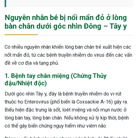
Nguyên nhân bé bị nổi mẩn đỏ ở lòng
bàn chân dưới góc nhìn Đông – Tây y
Có nhiều nguyên nhân khiến lòng bàn chân trẻ xuất hiện các
nốt mẩn đỏ, từ các bệnh truyền nhiễm do virus đến các vấn
đề về cơ địa và tạng phủ.
1. Bệnh tay chân miệng (Chứng Thủy
đậu/Nhiệt độc)
Dưới góc nhìn Tây y, đây là bệnh truyền nhiễm do vi-rút
thuộc họ Enterovirus (phổ biến là Coxsackie A-16) gây ra.
Biểu hiện đặc trưng là sốt, loét miệng và nổi mụn nước ở
lòng bàn tay, lòng bàn chân. Nếu không xử lý kịp thời, bệnh
có thể gây biến chứng nguy hiểm như viêm não.
ừng Sau Sinh Có Tự Khỏi
ng? Thông Tin Cần Biết