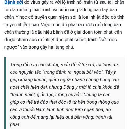
Bệnh sởi
do virus gây ra với lộ trình nổi mẩn từ sau tai, chân
tóc lan xuống thân mình và cuối cùng là lòng bàn tay, bàn
chân. Y học cổ truyền quan niệm sởi là loại nhiệt độc có tính
truyền nhiễm cao. Việc mẩn đỏ phát ra được đến lòng bàn
chân thường là dấu hiệu bệnh đã ở giai đoạn toàn phát, cần
được chăm sóc để nhiệt độc phát ra hết, tránh “sởi mọc
ngược” vào trong gây hại tạng phủ.
Trong điều trị các chứng mẩn đỏ ở trẻ em, tôi luôn đề
cao nguyên tắc “trong đánh ra, ngoài bôi vào”. Tây y
giúp kháng khuẩn, giảm ngứa nhanh chóng bằng các
hoạt chất hiện đại, nhưng Đông y mới là chìa khóa để
“thanh nhiệt, giải độc, lương huyết”. Chúng ta cần
giúp cơ thể trẻ đào thải độc tố từ bên trong thông qua
các vị thuốc Nam lành tính như Kim ngân hoa, Bồ
công anh để mang lại hiệu quả bền vững, tránh tái
phát.