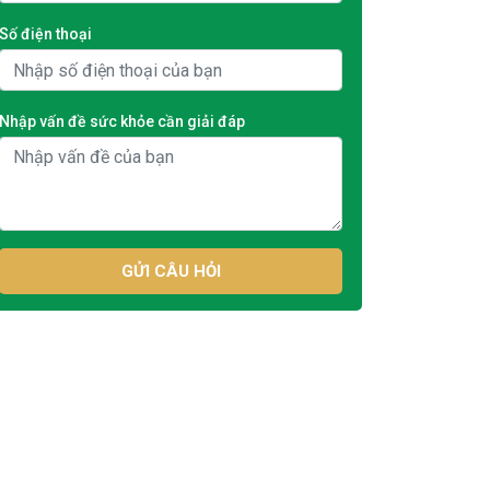
Số điện thoại
Nhập vấn đề sức khỏe cần giải đáp
GỬI CÂU HỎI