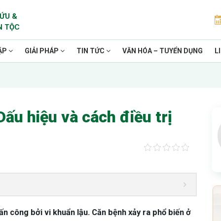
ỨU &
N TỘC
ẶP
GIẢI PHÁP
TIN TỨC
VĂN HÓA – TUYỂN DỤNG
L
Dấu hiệu và cách điều trị
tấn công bởi vi khuẩn lậu. Căn bệnh xảy ra phổ biến ở