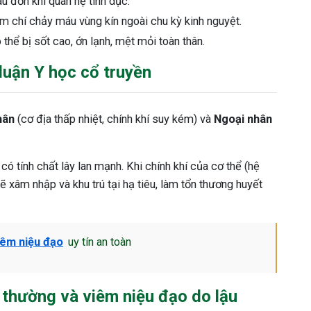
au đớn khi quan hệ tình dục.
m chí chảy máu vùng kín ngoài chu kỳ kinh nguyệt.
 thể bị sốt cao, ớn lạnh, mệt mỏi toàn thân.
luận Y học cổ truyền
hân
(cơ địa thấp nhiệt, chính khí suy kém) và
Ngoại nhân
có tính chất lây lan mạnh. Khi chính khí của cơ thể (hệ
 xâm nhập và khu trú tại hạ tiêu, làm tổn thương huyết
iêm niệu đạo
uy tín an toàn
 thường và viêm niệu đạo do lậu