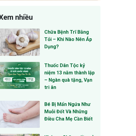
Xem nhiều
Chữa Bệnh Trĩ Bằng
Tỏi – Khi Nào Nên Áp
Dụng?
Thuốc Dân Tộc kỷ
niệm 13 năm thành lập
– Ngàn quà tặng, Vạn
tri ân
Bé Bị Mẩn Ngứa Như
Muỗi Đốt Và Những
Điều Cha Mẹ Cần Biết