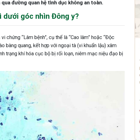
n qua đường quan hệ tình dục không an toàn.
ì dưới góc nhìn Đông y?
 vi chứng “Lâm bệnh”, cụ thể là “Cao lâm” hoặc “Độc
o bàng quang, kết hợp với ngoại tà (vi khuẩn lậu) xâm
nh trạng khí hóa cục bộ bị rối loạn, niêm mạc niệu đạo bị