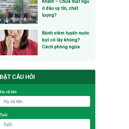
Khám – Chữa mất ngủ
ở đâu uy tín, chất
lượng?
Bệnh viêm tuyến nước
bọt có lây không?
Cách phòng ngừa
ĐẶT CÂU HỎI
Họ và tên
Tuổi