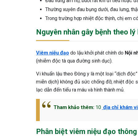
Đau vùng âm hộ, buốt rát khi đi tiểu hoặc đ
Thường xuyên đau bụng dưới, đau lưng, thậ
Trong trường hợp nhiệt độc thịnh, chị em có
Nguyên nhân gây bệnh theo lý 
Viêm niệu đạo
do lậu khởi phát chính do
Nội n
(nhiễm độc tà qua đường sinh dục).
Vi khuẩn lậu theo Đông y là một loại “dịch độc” 
miễn dịch) không đủ sức chống đỡ, nhiệt độc sẽ
lạc dẫn đến tiểu ra máu và hình thành mủ.
Tham khảo thêm:
10
địa chỉ khám v
Phân biệt viêm niệu đạo thông