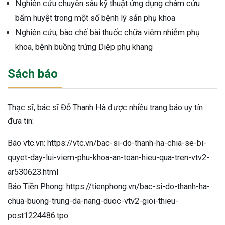
Nghiên cứu chuyên sâu kỹ thuật ứng dụng châm cứu
bấm huyệt trong một số bệnh lý sản phụ khoa
Nghiên cứu, bào chế bài thuốc chữa viêm nhiễm phụ
khoa, bệnh buồng trứng Diệp phụ khang
Sách báo
Thạc sĩ, bác sĩ Đỗ Thanh Hà được nhiều trang báo uy tín
đưa tin:
Báo vtc.vn: https://vtc.vn/bac-si-do-thanh-ha-chia-se-bi-
quyet-day-lui-viem-phu-khoa-an-toan-hieu-qua-tren-vtv2-
ar530623.html
Báo Tiền Phong: https://tienphong.vn/bac-si-do-thanh-ha-
chua-buong-trung-da-nang-duoc-vtv2-gioi-thieu-
post1224486.tpo