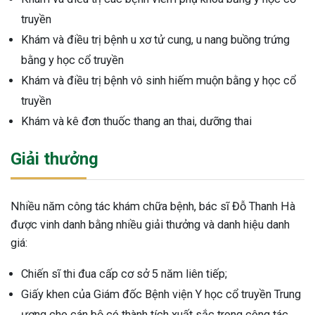
ng sau sinh là tình trạng viêm da
truyền
tính phổ biến, khiến đôi bàn tay,
Khám và điều trị bệnh u xơ tử cung, u nang buồng trứng
chân của chị em trở nên khô...
bằng y học cổ truyền
Khám và điều trị bệnh vô sinh hiếm muộn bằng y học cổ
truyền
Khám và kê đơn thuốc thang an thai, dưỡng thai
Giải thưởng
Nhiều năm công tác khám chữa bệnh, bác sĩ Đỗ Thanh Hà
được vinh danh bằng nhiều giải thưởng và danh hiệu danh
giá:
Chiến sĩ thi đua cấp cơ sở 5 năm liên tiếp;
Giấy khen của Giám đốc Bệnh viện Y học cổ truyền Trung
ương cho cán bộ có thành tích xuất sắc trong công tác