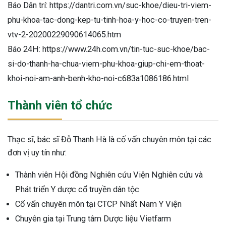
Báo Dân trí: https://dantri.com.vn/suc-khoe/dieu-tri-viem-
phu-khoa-tac-dong-kep-tu-tinh-hoa-y-hoc-co-truyen-tren-
vtv-2-20200229090614065.htm
Báo 24H: https://www.24h.com.vn/tin-tuc-suc-khoe/bac-
si-do-thanh-ha-chua-viem-phu-khoa-giup-chi-em-thoat-
khoi-noi-am-anh-benh-kho-noi-c683a1086186.html
Thành viên tổ chức
Thạc sĩ, bác sĩ Đỗ Thanh Hà là cố vấn chuyên môn tại các
đơn vị uy tín như:
Thành viên Hội đồng Nghiên cứu Viện Nghiên cứu và
Phát triển Y dược cổ truyền dân tộc
Cố vấn chuyên môn tại CTCP Nhất Nam Y Viện
Chuyên gia tại Trung tâm Dược liệu Vietfarm